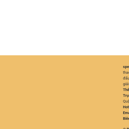
sp
tha
đấu
giải
Thể
Trụ
Quậ
Hot
Ema
Biê