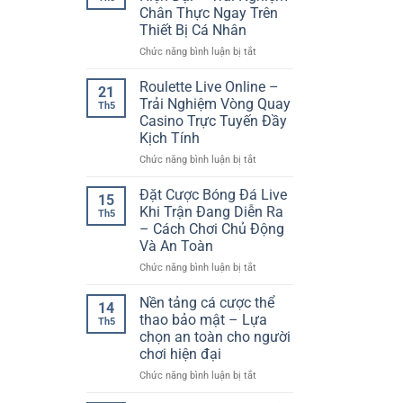
Giải
Đá
Chân Thực Ngay Trên
Trí
Quốc
Thiết Bị Cá Nhân
Online
Tế
Có
–
ở
Chức năng bình luận bị tắt
Chiến
Trải
Sòng
Lược
Nghiệm
Bài
Roulette Live Online –
21
Thể
Live
Trải Nghiệm Vòng Quay
Th5
Thao
Casino
Casino Trực Tuyến Đầy
Online
Hiện
Kịch Tính
Đầy
Đại
Hấp
–
ở
Chức năng bình luận bị tắt
Dẫn
Trải
Roulette
Nghiệm
Live
Đặt Cược Bóng Đá Live
15
Chân
Online
Khi Trận Đang Diễn Ra
Th5
Thực
–
– Cách Chơi Chủ Động
Ngay
Trải
Và An Toàn
Trên
Nghiệm
Thiết
Vòng
ở
Chức năng bình luận bị tắt
Bị
Quay
Đặt
Cá
Casino
Cược
Nền tảng cá cược thể
14
Nhân
Trực
Bóng
thao bảo mật – Lựa
Th5
Tuyến
Đá
chọn an toàn cho người
Đầy
Live
chơi hiện đại
Kịch
Khi
Tính
Trận
ở
Chức năng bình luận bị tắt
Đang
Nền