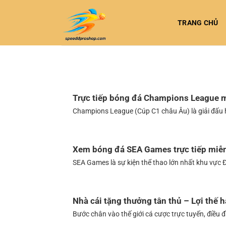
Bỏ
qua
TRANG CHỦ
nội
dung
Trực tiếp bóng đá Champions League mi
Champions League (Cúp C1 châu Âu) là giải đấu h
Xem bóng đá SEA Games trực tiếp miễn
SEA Games là sự kiện thể thao lớn nhất khu vực Đ
Nhà cái tặng thưởng tân thủ – Lợi thế 
Bước chân vào thế giới cá cược trực tuyến, điều đầ