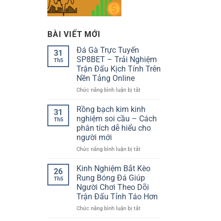
BÀI VIẾT MỚI
Đá Gà Trực Tuyến
31
SP8BET – Trải Nghiệm
Th5
Trận Đấu Kịch Tính Trên
Nền Tảng Online
ở
Chức năng bình luận bị tắt
Đá
Gà
Rồng bạch kim kinh
31
Trực
nghiệm soi cầu – Cách
Th5
Tuyến
phân tích dễ hiểu cho
SP8BET
người mới
–
Trải
ở
Chức năng bình luận bị tắt
Nghiệm
Rồng
Trận
bạch
Kinh Nghiệm Bắt Kèo
26
Đấu
kim
Rung Bóng Đá Giúp
Th5
Kịch
kinh
Người Chơi Theo Dõi
Tính
nghiệm
Trận Đấu Tỉnh Táo Hơn
Trên
soi
Nền
cầu
ở
Chức năng bình luận bị tắt
Tảng
–
Kinh