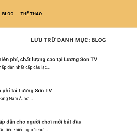
BLOG
THỂ THAO
LƯU TRỮ DANH MỤC:
BLOG
ễn phí, chất lượng cao tại Lương Sơn TV
ấp dẫn nhất cấp câu lạc...
 phí tại Lương Sơn TV
ông Nam Á, nơi...
hấp dẫn cho người chơi mới bắt đầu
u tiên khiến người chơi...