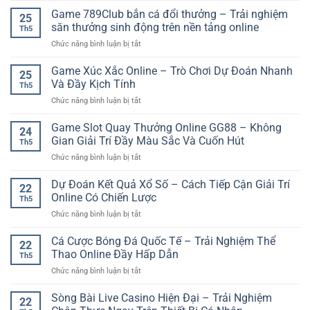
mới
Theo
mới
Tảng
Game 789Club bắn cá đổi thưởng – Trải nghiệm
–
Dõi
25
Casino
Hướng
săn thưởng sinh động trên nền tảng online
Trận
Th5
Live
dẫn
Đấu
ở
Chức năng bình luận bị tắt
Hợp
bắt
Tỉnh
Game
Pháp
đầu
Táo
789Club
Game Xúc Xắc Online – Trò Chơi Dự Đoán Nhanh
–
cá
25
Hơn
bắn
Trải
Và Đầy Kịch Tính
cược
Th5
cá
Nghiệm
online
ở
Chức năng bình luận bị tắt
đổi
Giải
dễ
Game
thưởng
Trí
hiểu
Xúc
Game Slot Quay Thưởng Online GG88 – Không
–
Online
24
Xắc
Trải
Gian Giải Trí Đầy Màu Sắc Và Cuốn Hút
An
Th5
Online
nghiệm
Toàn
ở
Chức năng bình luận bị tắt
–
săn
Và
Game
Trò
thưởng
Hiện
Slot
Dự Đoán Kết Quả Xổ Số – Cách Tiếp Cận Giải Trí
Chơi
sinh
22
Đại
Quay
Dự
Online Có Chiến Lược
động
Th5
Thưởng
Đoán
trên
ở
Chức năng bình luận bị tắt
Online
Nhanh
nền
Dự
GG88
Và
tảng
Đoán
Cá Cược Bóng Đá Quốc Tế – Trải Nghiệm Thể
–
Đầy
22
online
Kết
Không
Thao Online Đầy Hấp Dẫn
Kịch
Th5
Quả
Gian
Tính
ở
Chức năng bình luận bị tắt
Xổ
Giải
Cá
Số
Trí
Cược
Sòng Bài Live Casino Hiện Đại – Trải Nghiệm
–
Đầy
22
Bóng
Cách
Màu