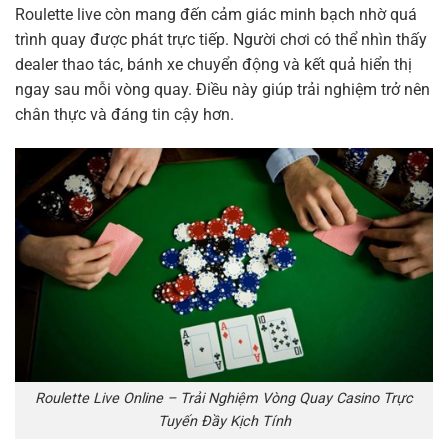
Roulette live còn mang đến cảm giác minh bạch nhờ quá
trình quay được phát trực tiếp. Người chơi có thể nhìn thấy
dealer thao tác, bánh xe chuyển động và kết quả hiển thị
ngay sau mỗi vòng quay. Điều này giúp trải nghiệm trở nên
chân thực và đáng tin cậy hơn.
Roulette Live Online – Trải Nghiệm Vòng Quay Casino Trực
Tuyến Đầy Kịch Tính