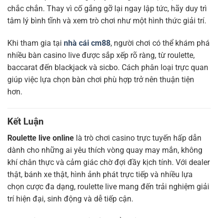
chắc chắn. Thay vì cố gắng gỡ lại ngay lập tức, hãy duy trì
tâm lý bình tĩnh và xem trò chơi như một hình thức giải trí.
Khi tham gia tại
nhà cái cm88
, người chơi có thể khám phá
nhiều bàn casino live được sắp xếp rõ ràng, từ roulette,
baccarat đến blackjack và sicbo. Cách phân loại trực quan
giúp việc lựa chọn bàn chơi phù hợp trở nên thuận tiện
hơn.
Kết Luận
Roulette live online
là trò chơi casino trực tuyến hấp dẫn
dành cho những ai yêu thích vòng quay may mắn, không
khí chân thực và cảm giác chờ đợi đầy kịch tính. Với dealer
thật, bánh xe thật, hình ảnh phát trực tiếp và nhiều lựa
chọn cược đa dạng, roulette live mang đến trải nghiệm giải
trí hiện đại, sinh động và dễ tiếp cận.