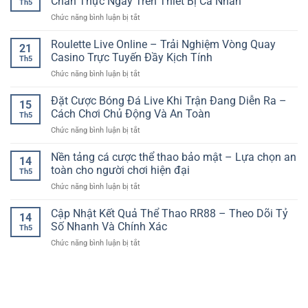
Chân Thực Ngay Trên Thiết Bị Cá Nhân
Th5
Đá
Tiếp
Sắc
ở
Chức năng bình luận bị tắt
Quốc
Cận
Và
Sòng
Tế
Giải
Cuốn
Bài
Roulette Live Online – Trải Nghiệm Vòng Quay
–
Trí
21
Hút
Live
Trải
Casino Trực Tuyến Đầy Kịch Tính
Online
Th5
Casino
Nghiệm
Có
ở
Chức năng bình luận bị tắt
Hiện
Thể
Chiến
Roulette
Đại
Thao
Lược
Live
Đặt Cược Bóng Đá Live Khi Trận Đang Diễn Ra –
–
Online
15
Online
Trải
Cách Chơi Chủ Động Và An Toàn
Đầy
Th5
–
Nghiệm
Hấp
ở
Chức năng bình luận bị tắt
Trải
Chân
Dẫn
Đặt
Nghiệm
Thực
Cược
Nền tảng cá cược thể thao bảo mật – Lựa chọn an
Vòng
Ngay
14
Bóng
Quay
toàn cho người chơi hiện đại
Trên
Th5
Đá
Casino
Thiết
ở
Chức năng bình luận bị tắt
Live
Trực
Bị
Nền
Khi
Tuyến
Cá
tảng
Cập Nhật Kết Quả Thể Thao RR88 – Theo Dõi Tỷ
Trận
Đầy
14
Nhân
cá
Đang
Số Nhanh Và Chính Xác
Kịch
Th5
cược
Diễn
Tính
ở
Chức năng bình luận bị tắt
thể
Ra
Cập
thao
–
Nhật
bảo
Cách
Kết
mật
Chơi
Quả
–
Chủ
Thể
Lựa
Động