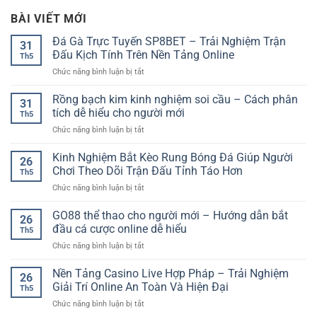
BÀI VIẾT MỚI
Đá Gà Trực Tuyến SP8BET – Trải Nghiệm Trận
31
Đấu Kịch Tính Trên Nền Tảng Online
Th5
ở
Chức năng bình luận bị tắt
Đá
Gà
Rồng bạch kim kinh nghiệm soi cầu – Cách phân
31
Trực
tích dễ hiểu cho người mới
Th5
Tuyến
ở
Chức năng bình luận bị tắt
SP8BET
Rồng
–
bạch
Kinh Nghiệm Bắt Kèo Rung Bóng Đá Giúp Người
Trải
26
kim
Nghiệm
Chơi Theo Dõi Trận Đấu Tỉnh Táo Hơn
Th5
kinh
Trận
ở
Chức năng bình luận bị tắt
nghiệm
Đấu
Kinh
soi
Kịch
Nghiệm
GO88 thể thao cho người mới – Hướng dẫn bắt
cầu
Tính
26
Bắt
–
đầu cá cược online dễ hiểu
Trên
Th5
Kèo
Cách
Nền
ở
Chức năng bình luận bị tắt
Rung
phân
Tảng
GO88
Bóng
tích
Online
thể
Nền Tảng Casino Live Hợp Pháp – Trải Nghiệm
Đá
dễ
26
thao
Giúp
Giải Trí Online An Toàn Và Hiện Đại
hiểu
Th5
cho
Người
cho
ở
Chức năng bình luận bị tắt
người
Chơi
người
Nền