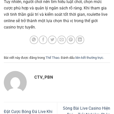
Tuy nhiên, người chơi nên tìm hiểu luật chơi, chọn mức
cược phù hợp và quản lý ngân sách rõ ràng. Khi tham gia
với tinh thần giải trí và kiểm soát tốt thời gian, roulette live
online sẽ trở thành một lựa chọn thú vị trong thế giới
casino trực tuyến.
Bài viết này được đăng trong
Thể Thao
. Đánh dấu
liên kết thường trực
.
CTV_PBN
Sòng Bài Live Casino Hiện
Đặt Cược Bóng Đá Live Khi