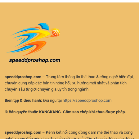
Thao
chọn
Và
RR88
an
An
–
toàn
Toàn
Theo
cho
Dõi
người
Tỷ
chơi
Số
hiện
Nhanh
đại
Và
Chính
Xác
speeddproshop.com
– Trung tâm thông tin thể thao & công nghệ hiện đại,
chuyên cung cấp các bản tin nóng hổi, xu hướng mới nhất và phân tích
chuyên sâu từ giới chuyên gia uy tín trong ngành.
Biên tập & điều hành:
Đội ngũ tại
https://speeddproshop.com
© Bản quyền thuộc KANGKANG. Cấm sao chép khi chưa được phép.
speeddproshop.com
– Kênh kết nối cộng đồng đam mê thể thao và công
nghệ, mang đến góc nhìn đa chiều về các giải đấu, chuyển động vận động