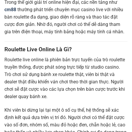
Trong thế giới giải trí online hiện đại, các nền tảng như
cm88
thường phát triển chuyên mục casino live với nhiều
bàn roulette đa dạng, giao diện rõ ràng và thao tác đặt
cược đơn giản. Nhờ đó, người chơi có thể dễ dàng tham
gia trên điện thoại, máy tính bảng hoặc máy tính cá nhân.
Roulette Live Online Là Gì?
Roulette live online là phiên bản trực tuyến của trò roulette
truyền thống, được phát sóng trực tiếp từ studio casino.
Trò chơi sử dụng bánh xe roulette thật, viên bi thật và
dealer thật điều khiển ván chơi theo thời gian thực. Người
chơi sẽ đặt cược vào các lựa chọn trên bàn cược trước khi
dealer quay bánh xe.
Khi viên bi dừng lại tại một ô số cụ thể, hệ thống sẽ xác
định kết quả dựa trên vị trí đó. Người chơi có thể đặt cược
vào số đơn, nhóm số, màu đỏ hoặc đen, chẵn hoặc lẻ, cao