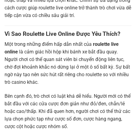
hoặc thấp và nhiều lựa chọn khác. Chính sự đa dạng trong
cách cược giúp roulette live online trở thành trò chơi vừa dễ
tiếp cận vừa có chiều sâu giải trí.
Vì Sao Roulette Live Online Được Yêu Thích?
Một trong những điểm hấp dẫn nhất của
roulette live
online
là cảm giác hồi hộp khi bánh xe bắt đầu quay.
Người chơi có thể quan sát viên bi chuyển động liên tục,
chờ đợi khoảnh khắc nó dừng lại ở một ô số bất kỳ. Sự bất
ngờ này tạo nên sức hút rất riêng cho roulette so với nhiều
trò casino khác.
Bên cạnh đó, trò chơi có luật khá dễ hiểu. Người mới có thể
bắt đầu với các cửa cược đơn giản như đỏ/đen, chẵn/lẻ
hoặc cao/thấp. Khi đã quen hơn, người chơi có thể thử các
lựa chọn phức tạp như cược số đơn, cược hàng ngang,
cược cột hoặc cược nhóm số.