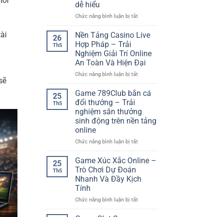
hời
dễ hiểu
hiểu
Bóng
cho
Đá
ở
Chức năng bình luận bị tắt
người
Giúp
GO88
mới
Người
thể
ài
Nền Tảng Casino Live
26
Chơi
thao
Hợp Pháp – Trải
i
Th5
Theo
cho
Nghiệm Giải Trí Online
Dõi
người
An Toàn Và Hiện Đại
Trận
mới
Đấu
–
ở
Chức năng bình luận bị tắt
sẽ
Tỉnh
Hướng
Nền
Táo
dẫn
Tảng
Game 789Club bắn cá
25
Hơn
bắt
Casino
đổi thưởng – Trải
Th5
đầu
Live
nghiệm săn thưởng
cá
Hợp
sinh động trên nền tảng
cược
Pháp
online
online
–
dễ
Trải
ở
Chức năng bình luận bị tắt
hiểu
Nghiệm
Game
Giải
789Club
Game Xúc Xắc Online –
25
Trí
bắn
Trò Chơi Dự Đoán
Th5
Online
cá
Nhanh Và Đầy Kịch
An
đổi
Tính
Toàn
thưởng
Và
–
ở
Chức năng bình luận bị tắt
Hiện
Trải
Game
Đại
nghiệm
Xúc