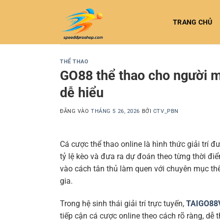
Bỏ
qua
TRANG CHỦ
nội
dung
THỂ THAO
GO88 thể thao cho người m
dễ hiểu
ĐĂNG VÀO
THÁNG 5 26, 2026
BỞI
CTV_PBN
Cá cược thể thao online là hình thức giải trí
tỷ lệ kèo và đưa ra dự đoán theo từng thời đi
vào cách tân thủ làm quen với chuyên mục thể 
gia.
Trong hệ sinh thái giải trí trực tuyến,
TAIGO88
tiếp cận cá cược online theo cách rõ ràng, dễ t