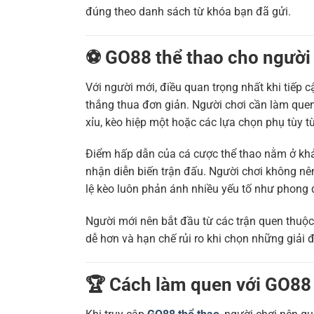
đúng theo danh sách từ khóa bạn đã gửi.
⚽ GO88 thể thao cho người 
Với người mới, điều quan trọng nhất khi tiếp c
thắng thua đơn giản. Người chơi cần làm quen 
xỉu, kèo hiệp một hoặc các lựa chọn phụ tùy t
Điểm hấp dẫn của cá cược thể thao nằm ở khả 
nhận diễn biến trận đấu. Người chơi không nên
lệ kèo luôn phản ánh nhiều yếu tố như phong độ
Người mới nên bắt đầu từ các trận quen thuộc,
dễ hơn và hạn chế rủi ro khi chọn những giải đấ
🏆 Cách làm quen với GO88 