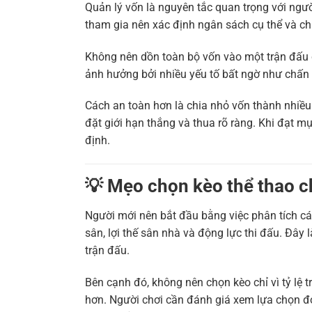
Quản lý vốn là nguyên tắc quan trọng với ngư
tham gia nên xác định ngân sách cụ thể và chỉ
Không nên dồn toàn bộ vốn vào một trận đấu c
ảnh hưởng bởi nhiều yếu tố bất ngờ như chấn th
Cách an toàn hơn là chia nhỏ vốn thành nhiều 
đặt giới hạn thắng và thua rõ ràng. Khi đạt 
định.
💡 Mẹo chọn kèo thể thao c
Người mới nên bắt đầu bằng việc phân tích các
sân, lợi thế sân nhà và động lực thi đấu. Đây
trận đấu.
Bên cạnh đó, không nên chọn kèo chỉ vì tỷ lệ 
hơn. Người chơi cần đánh giá xem lựa chọn đó 