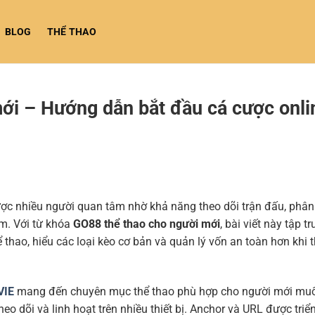
BLOG
THỂ THAO
ới – Hướng dẫn bắt đầu cá cược onli
 được nhiều người quan tâm nhờ khả năng theo dõi trận đấu, phân
ểm. Với từ khóa
GO88 thể thao cho người mới
, bài viết này tập t
thao, hiểu các loại kèo cơ bản và quản lý vốn an toàn hơn khi
VIE
mang đến chuyên mục thể thao phù hợp cho người mới mu
heo dõi và linh hoạt trên nhiều thiết bị. Anchor và URL được triể