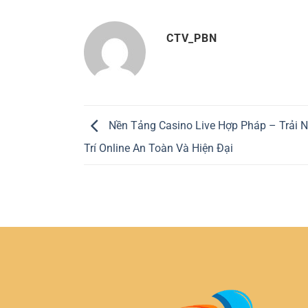
CTV_PBN
Nền Tảng Casino Live Hợp Pháp – Trải N
Trí Online An Toàn Và Hiện Đại