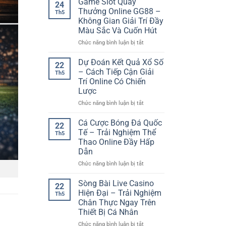
Game Slot Quay
24
săn
Xắc
Thưởng Online GG88 –
Th5
thưởng
Online
Không Gian Giải Trí Đầy
sinh
–
Màu Sắc Và Cuốn Hút
động
Trò
trên
Chơi
ở
Chức năng bình luận bị tắt
nền
Dự
Game
tảng
Đoán
Slot
Dự Đoán Kết Quả Xổ Số
22
online
Nhanh
Quay
– Cách Tiếp Cận Giải
Th5
Và
Thưởng
Trí Online Có Chiến
Đầy
Online
Lược
Kịch
GG88
Tính
–
ở
Chức năng bình luận bị tắt
Không
Dự
Gian
Đoán
Cá Cược Bóng Đá Quốc
22
Giải
Kết
Tế – Trải Nghiệm Thể
Th5
Trí
Quả
Thao Online Đầy Hấp
Đầy
Xổ
Dẫn
Màu
Số
Sắc
–
ở
Chức năng bình luận bị tắt
Và
Cách
Cá
Cuốn
Tiếp
Cược
Sòng Bài Live Casino
22
Hút
Cận
Bóng
Hiện Đại – Trải Nghiệm
Th5
Giải
Đá
Chân Thực Ngay Trên
Trí
Quốc
Thiết Bị Cá Nhân
Online
Tế
Có
–
ở
Chức năng bình luận bị tắt