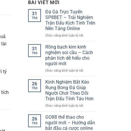
BÀI VIẾT MỚI
Đá Gà Trực Tuyến
31
SP8BET – Trải Nghiệm
Th5
Trận Đấu Kịch Tính Trên
Nền Tảng Online
ở
quả
Chức năng bình luận bị tắt
Đá
 tài
Gà
Rồng bạch kim kinh
31
Trực
nghiệm soi cầu – Cách
Th5
Tuyến
phân tích dễ hiểu cho
SP8BET
người mới
m
–
Trải
ở
Chức năng bình luận bị tắt
ì tỷ
Nghiệm
Rồng
Trận
bạch
Kinh Nghiệm Bắt Kèo
26
Đấu
kim
Rung Bóng Đá Giúp
Th5
Kịch
kinh
 tích
Người Chơi Theo Dõi
Tính
nghiệm
Trận Đấu Tỉnh Táo Hơn
Trên
soi
Nền
cầu
ở
Chức năng bình luận bị tắt
Tảng
–
Kinh
Online
Cách
Nghiệm
GO88 thể thao cho
26
phân
Bắt
người mới – Hướng dẫn
Th5
tích
Kèo
bắt đầu cá cược online
dễ
Rung