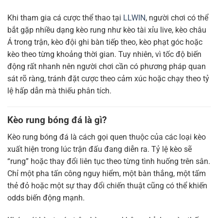
Khi tham gia cá cược thể thao tại
LLWIN
, người chơi có thể
bắt gặp nhiều dạng kèo rung như kèo tài xỉu live, kèo châu
Á trong trận, kèo đội ghi bàn tiếp theo, kèo phạt góc hoặc
kèo theo từng khoảng thời gian. Tuy nhiên, vì tốc độ biến
động rất nhanh nên người chơi cần có phương pháp quan
sát rõ ràng, tránh đặt cược theo cảm xúc hoặc chạy theo tỷ
lệ hấp dẫn mà thiếu phân tích.
Kèo rung bóng đá là gì?
Kèo rung bóng đá là cách gọi quen thuộc của các loại kèo
xuất hiện trong lúc trận đấu đang diễn ra. Tỷ lệ kèo sẽ
“rung” hoặc thay đổi liên tục theo từng tình huống trên sân.
Chỉ một pha tấn công nguy hiểm, một bàn thắng, một tấm
thẻ đỏ hoặc một sự thay đổi chiến thuật cũng có thể khiến
odds biến động mạnh.