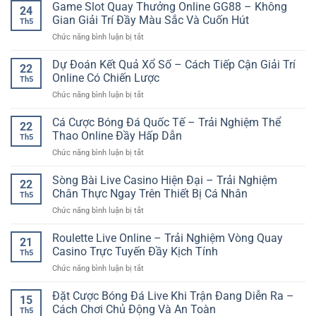
Xúc
Game Slot Quay Thưởng Online GG88 – Không
–
Online
24
Xắc
Trải
Gian Giải Trí Đầy Màu Sắc Và Cuốn Hút
An
Th5
Online
nghiệm
Toàn
ở
Chức năng bình luận bị tắt
–
săn
Và
Game
Trò
thưởng
Hiện
Slot
Dự Đoán Kết Quả Xổ Số – Cách Tiếp Cận Giải Trí
Chơi
sinh
22
Đại
Quay
Dự
Online Có Chiến Lược
động
Th5
Thưởng
Đoán
trên
ở
Chức năng bình luận bị tắt
Online
Nhanh
nền
Dự
GG88
Và
tảng
Đoán
Cá Cược Bóng Đá Quốc Tế – Trải Nghiệm Thể
–
Đầy
22
online
Kết
Không
Thao Online Đầy Hấp Dẫn
Kịch
Th5
Quả
Gian
Tính
ở
Chức năng bình luận bị tắt
Xổ
Giải
Cá
Số
Trí
Cược
Sòng Bài Live Casino Hiện Đại – Trải Nghiệm
–
Đầy
22
Bóng
Cách
Chân Thực Ngay Trên Thiết Bị Cá Nhân
Màu
Th5
Đá
Tiếp
Sắc
ở
Chức năng bình luận bị tắt
Quốc
Cận
Và
Sòng
Tế
Giải
Cuốn
Bài
Roulette Live Online – Trải Nghiệm Vòng Quay
–
Trí
21
Hút
Live
Trải
Casino Trực Tuyến Đầy Kịch Tính
Online
Th5
Casino
Nghiệm
Có
ở
Chức năng bình luận bị tắt
Hiện
Thể
Chiến
Roulette
Đại
Thao
Lược
Live
Đặt Cược Bóng Đá Live Khi Trận Đang Diễn Ra –
–
Online
15
Online
Trải
Cách Chơi Chủ Động Và An Toàn
Đầy
Th5
–