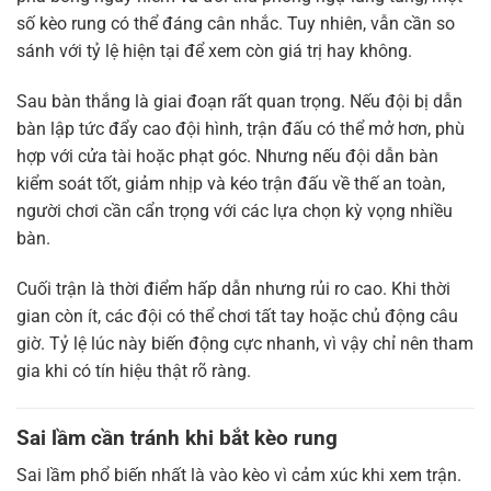
số kèo rung có thể đáng cân nhắc. Tuy nhiên, vẫn cần so
sánh với tỷ lệ hiện tại để xem còn giá trị hay không.
Sau bàn thắng là giai đoạn rất quan trọng. Nếu đội bị dẫn
bàn lập tức đẩy cao đội hình, trận đấu có thể mở hơn, phù
hợp với cửa tài hoặc phạt góc. Nhưng nếu đội dẫn bàn
kiểm soát tốt, giảm nhịp và kéo trận đấu về thế an toàn,
người chơi cần cẩn trọng với các lựa chọn kỳ vọng nhiều
bàn.
Cuối trận là thời điểm hấp dẫn nhưng rủi ro cao. Khi thời
gian còn ít, các đội có thể chơi tất tay hoặc chủ động câu
giờ. Tỷ lệ lúc này biến động cực nhanh, vì vậy chỉ nên tham
gia khi có tín hiệu thật rõ ràng.
Sai lầm cần tránh khi bắt kèo rung
Sai lầm phổ biến nhất là vào kèo vì cảm xúc khi xem trận.