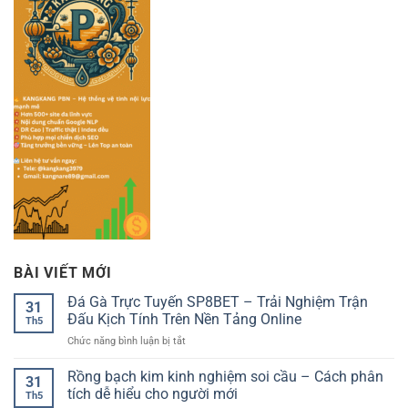
BÀI VIẾT MỚI
Đá Gà Trực Tuyến SP8BET – Trải Nghiệm Trận
31
Đấu Kịch Tính Trên Nền Tảng Online
Th5
ở
Chức năng bình luận bị tắt
Đá
Gà
Rồng bạch kim kinh nghiệm soi cầu – Cách phân
31
Trực
tích dễ hiểu cho người mới
Th5
Tuyến