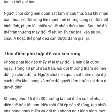
tạo cơ hội ghi bàn.
Người chơi cũng nên quan sát tâm lý cầu thủ. Sau khi nhận
bàn thua, có đội vùng lên mạnh mẽ nhưng cũng có đội mất
bình tĩnh, phạm lỗi nhiều và dễ nhận thêm bàn. Sau thẻ đỏ,
thế trận thường thay đổi rõ rệt, khiến các loại kèo tài xỉu,
châu Á hoặc thẻ phạt đều cần được đánh giá lại.
Thời điểm phù hợp để vào kèo rung
Không phải lúc nào thấy tỷ lệ thay đổi là nên đặt cược
ngay. Trong 10 phút đầu trận, hai đội thường thăm dò nên
dữ liệu chưa đủ rõ. Người chơi nên quan sát thêm nhịp độ,
cách triển khai bóng và mức độ quyết tâm trước khi đưa ra
quyết định.
Khoảng phút 15 đến 30 thường là thời điểm có thể nhận
diện thế trận tốt hơn. Nếu một đội ép sân rõ ràng, tạo nhiều
pha bóng nguy hiểm và đối thủ phòng ngự lúng túng, một