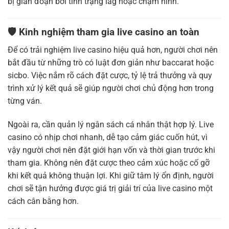
bị gián đoạn bởi tình trạng lag hoặc chậm hình.
🛡️ Kinh nghiệm tham gia live casino an toàn
Để có trải nghiệm live casino hiệu quả hơn, người chơi nên
bắt đầu từ những trò có luật đơn giản như baccarat hoặc
sicbo. Việc nắm rõ cách đặt cược, tỷ lệ trả thưởng và quy
trình xử lý kết quả sẽ giúp người chơi chủ động hơn trong
từng ván.
Ngoài ra, cần quản lý ngân sách cá nhân thật hợp lý. Live
casino có nhịp chơi nhanh, dễ tạo cảm giác cuốn hút, vì
vậy người chơi nên đặt giới hạn vốn và thời gian trước khi
tham gia. Không nên đặt cược theo cảm xúc hoặc cố gỡ
khi kết quả không thuận lợi. Khi giữ tâm lý ổn định, người
chơi sẽ tận hưởng được giá trị giải trí của live casino một
cách cân bằng hơn.