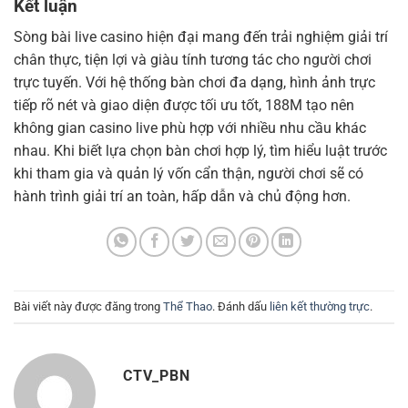
Kết luận
Sòng bài live casino hiện đại mang đến trải nghiệm giải trí
chân thực, tiện lợi và giàu tính tương tác cho người chơi
trực tuyến. Với hệ thống bàn chơi đa dạng, hình ảnh trực
tiếp rõ nét và giao diện được tối ưu tốt, 188M tạo nên
không gian casino live phù hợp với nhiều nhu cầu khác
nhau. Khi biết lựa chọn bàn chơi hợp lý, tìm hiểu luật trước
khi tham gia và quản lý vốn cẩn thận, người chơi sẽ có
hành trình giải trí an toàn, hấp dẫn và chủ động hơn.
Bài viết này được đăng trong
Thể Thao
. Đánh dấu
liên kết thường trực
.
CTV_PBN