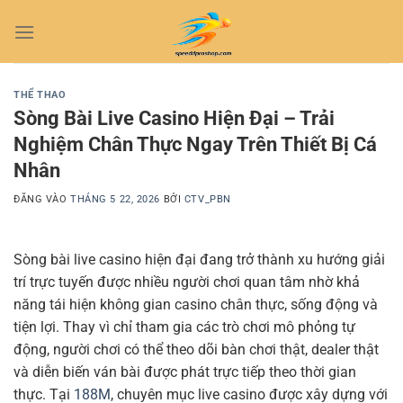
Bỏ
qua
nội
dung
THỂ THAO
Sòng Bài Live Casino Hiện Đại – Trải
Nghiệm Chân Thực Ngay Trên Thiết Bị Cá
Nhân
ĐĂNG VÀO
THÁNG 5 22, 2026
BỞI
CTV_PBN
Sòng bài live casino hiện đại đang trở thành xu hướng giải
trí trực tuyến được nhiều người chơi quan tâm nhờ khả
năng tái hiện không gian casino chân thực, sống động và
tiện lợi. Thay vì chỉ tham gia các trò chơi mô phỏng tự
động, người chơi có thể theo dõi bàn chơi thật, dealer thật
và diễn biến ván bài được phát trực tiếp theo thời gian
thực. Tại
188M
, chuyên mục live casino được xây dựng với