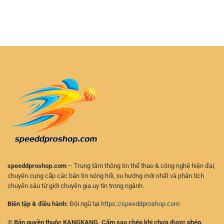
Cập
thao
–
Nhật
bảo
Cách
Kết
mật
Chơi
Quả
–
Chủ
Thể
Lựa
Động
Thao
chọn
Và
RR88
an
An
–
toàn
Toàn
Theo
cho
Dõi
người
Tỷ
chơi
Số
hiện
Nhanh
đại
Và
Chính
Xác
speeddproshop.com
– Trung tâm thông tin thể thao & công nghệ hiện đại,
chuyên cung cấp các bản tin nóng hổi, xu hướng mới nhất và phân tích
chuyên sâu từ giới chuyên gia uy tín trong ngành.
Biên tập & điều hành:
Đội ngũ tại
https://speeddproshop.com
© Bản quyền thuộc KANGKANG. Cấm sao chép khi chưa được phép.