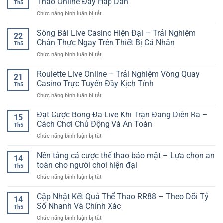
Thao Online Đầy Hấp Dẫn
Kịch
Th5
Quả
Gian
Tính
ở
Chức năng bình luận bị tắt
Xổ
Giải
Cá
Số
Trí
Cược
Sòng Bài Live Casino Hiện Đại – Trải Nghiệm
–
Đầy
22
Bóng
Cách
Chân Thực Ngay Trên Thiết Bị Cá Nhân
Màu
Th5
Đá
Tiếp
Sắc
ở
Chức năng bình luận bị tắt
Quốc
Cận
Và
Sòng
Tế
Giải
Cuốn
Bài
Roulette Live Online – Trải Nghiệm Vòng Quay
–
Trí
21
Hút
Live
Trải
Casino Trực Tuyến Đầy Kịch Tính
Online
Th5
Casino
Nghiệm
Có
ở
Chức năng bình luận bị tắt
Hiện
Thể
Chiến
Roulette
Đại
Thao
Lược
Live
Đặt Cược Bóng Đá Live Khi Trận Đang Diễn Ra –
–
Online
15
Online
Trải
Cách Chơi Chủ Động Và An Toàn
Đầy
Th5
–
Nghiệm
Hấp
ở
Chức năng bình luận bị tắt
Trải
Chân
Dẫn
Đặt
Nghiệm
Thực
Cược
Nền tảng cá cược thể thao bảo mật – Lựa chọn an
Vòng
Ngay
14
Bóng
Quay
toàn cho người chơi hiện đại
Trên
Th5
Đá
Casino
Thiết
ở
Chức năng bình luận bị tắt
Live
Trực
Bị
Nền
Khi
Tuyến
Cá
tảng
Cập Nhật Kết Quả Thể Thao RR88 – Theo Dõi Tỷ
Trận
Đầy
14
Nhân
cá
Đang
Số Nhanh Và Chính Xác
Kịch
Th5
cược
Diễn
Tính
ở
Chức năng bình luận bị tắt
thể
Ra