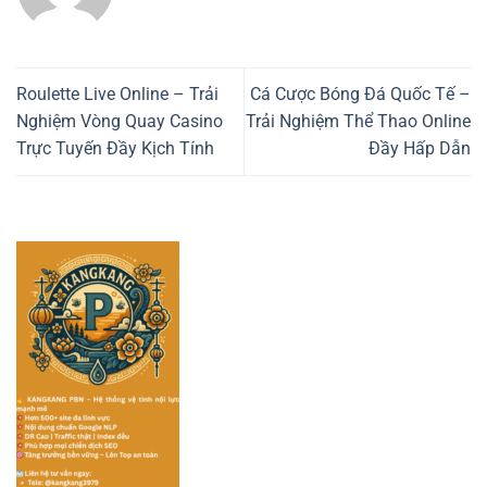
Roulette Live Online – Trải
Cá Cược Bóng Đá Quốc Tế –
Nghiệm Vòng Quay Casino
Trải Nghiệm Thể Thao Online
Trực Tuyến Đầy Kịch Tính
Đầy Hấp Dẫn