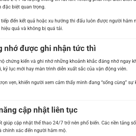
ên đặc biệt quan trọng.
c tiếp đến kết quả hoặc xu hướng thi đấu luôn được người hâm
 hiệu quả và không bị quá tải.
 nhớ được ghi nhận tức thì
mộ chứng kiến và ghi nhớ những khoảnh khắc đáng nhớ ngay k
i, kỷ lục mới hay màn trình diễn xuất sắc của vận động viên.
 trọn vẹn, khiến người xem cảm thấy mình đang “sống cùng” sự 
năng cập nhật liên tục
ốt giúp cập nhật thể thao 24/7 trở nên phổ biến. Các nền tảng s
và chính xác đến người hâm mộ.