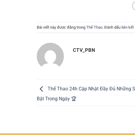
Bài viết này được đăng trong
Thể Thao
. Đánh dấu
liên kết
CTV_PBN
Thể Thao 24h Cập Nhật Đầy Đủ Những S
Bật Trong Ngày 🏆