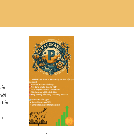
iển
hời
 đến
ao