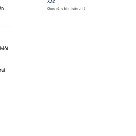
Xác
Chơi
thao
ên
Chủ
bảo
ở
Chức năng bình luận bị tắt
Động
mật
Cập
Và
–
Nhật
An
Lựa
Kết
Toàn
chọn
Quả
an
Thể
toàn
Thao
cho
RR88
 Mỗi
người
–
chơi
Theo
hiện
Dõi
đại
Tỷ
rãi
Số
Nhanh
Và
Chính
Xác