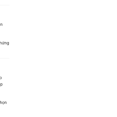
in
 hứng
o
ịp
chọn