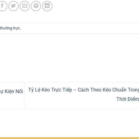
 thường trực
.
Tỷ Lệ Kèo Trực Tiếp – Cách Theo Kèo Chuẩn Tron
ự Kiện Nổi
Thời Điể