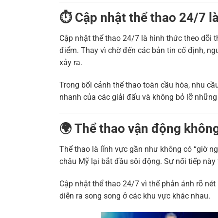
⏱️ Cập nhật thể thao 24/7 là
Cập nhật thể thao 24/7 là hình thức theo dõi th
điểm. Thay vì chờ đến các bản tin cố định, ng
xảy ra.
Trong bối cảnh thể thao toàn cầu hóa, nhu cầu
nhanh của các giải đấu và không bỏ lỡ những
🌍 Thể thao vận động không
Thể thao là lĩnh vực gần như không có “giờ ngh
châu Mỹ lại bắt đầu sôi động. Sự nối tiếp này
Cập nhật thể thao 24/7 vì thế phản ánh rõ nét
diễn ra song song ở các khu vực khác nhau.