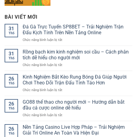
BÀI VIẾT MỚI
Đá Gà Trực Tuyến SP8BET – Trải Nghiệm Trận
31
Đấu Kịch Tính Trên Nền Tảng Online
Th5
ở
Chức năng bình luận bị tắt
Đá
Gà
Rồng bạch kim kinh nghiệm soi cầu – Cách phân
31
Trực
tích dễ hiểu cho người mới
Th5
Tuyến
ở
Chức năng bình luận bị tắt
SP8BET
Rồng
–
bạch
Kinh Nghiệm Bắt Kèo Rung Bóng Đá Giúp Người
Trải
26
kim
Nghiệm
Chơi Theo Dõi Trận Đấu Tỉnh Táo Hơn
Th5
kinh
Trận
ở
Chức năng bình luận bị tắt
nghiệm
Đấu
Kinh
soi
Kịch
Nghiệm
GO88 thể thao cho người mới – Hướng dẫn bắt
cầu
Tính
26
Bắt
–
đầu cá cược online dễ hiểu
Trên
Th5
Kèo
Cách
Nền
ở
Chức năng bình luận bị tắt
Rung
phân
Tảng
GO88
Bóng
tích
Online
thể
Nền Tảng Casino Live Hợp Pháp – Trải Nghiệm
Đá
dễ
26
thao
Giúp
Giải Trí Online An Toàn Và Hiện Đại
hiểu
Th5
cho
Người