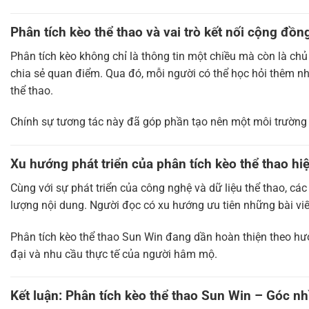
Phân tích kèo thể thao và vai trò kết nối cộng đồn
Phân tích kèo không chỉ là thông tin một chiều mà còn là ch
chia sẻ quan điểm. Qua đó, mỗi người có thể học hỏi thêm nh
thể thao.
Chính sự tương tác này đã góp phần tạo nên một môi trường 
Xu hướng phát triển của phân tích kèo thể thao hi
Cùng với sự phát triển của công nghệ và dữ liệu thể thao, cá
lượng nội dung. Người đọc có xu hướng ưu tiên những bài viết r
Phân tích kèo thể thao Sun Win đang dần hoàn thiện theo hư
đại và nhu cầu thực tế của người hâm mộ.
Kết luận: Phân tích kèo thể thao Sun Win – Góc nh