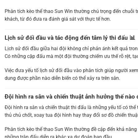
Phân tích kèo thể thao Sun Win thường chú trọng đến chuỗi t
khách, từ đó đưa ra đánh giá sát với thực tế hơn.
Lịch sử đối đầu và tác động đến tâm lý thi đấu 📊
Lịch sử đối đầu giữa hai đội không chỉ phản ánh kết quả tro
Có những cặp đấu mà một đội thường chiếm ưu thế rõ rệt, tạo r
Việc đưa yếu tố lịch sử đối đầu vào phân tích giúp người xem
dung được phần nào diễn biến có thể xảy ra trên sân.
Đội hình ra sân và chiến thuật ảnh hưởng thế nào 
Đội hình ra sân và chiến thuật thi đấu là những yếu tố có thể
thủ chủ chốt, xoay tua đội hình hay thay đổi sơ đồ chiến thuậ
Phân tích kèo thể thao Sun Win thường đề cập đến khả năng t
những trận đấu diễn ra khác xa dự đoán ban đầu.