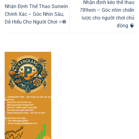
Nhận định kèo thể thao
Nhận Định Thể Thao Sunwin
789win – Góc nhìn chiến
Chính Xác – Góc Nhìn Sâu,
lược cho người chơi chủ
Dễ Hiểu Cho Người Chơi ⭐⚽
động 🧠