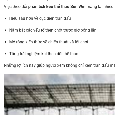
Việc theo dõi
phân tích kèo thể thao Sun Win
mang lại nhiều l
Hiểu sâu hơn về cục diện trận đấu
Nắm bắt các yếu tố then chốt trước giờ bóng lăn
Mở rộng kiến thức về chiến thuật và lối chơi
Tăng trải nghiệm khi theo dõi thể thao
Những lợi ích này giúp người xem không chỉ xem trận đấu mà