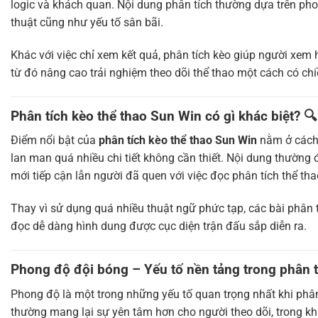
logic và khách quan. Nội dung phân tích thường dựa trên phon
thuật cũng như yếu tố sân bãi.
Khác với việc chỉ xem kết quả, phân tích kèo giúp người xem hi
từ đó nâng cao trải nghiệm theo dõi thể thao một cách có ch
Phân tích kèo thể thao Sun Win có gì khác biệt? 🔍
Điểm nổi bật của
phân tích kèo thể thao Sun Win
nằm ở cách t
lan man quá nhiều chi tiết không cần thiết. Nội dung thường
mới tiếp cận lẫn người đã quen với việc đọc phân tích thể tha
Thay vì sử dụng quá nhiều thuật ngữ phức tạp, các bài phân t
đọc dễ dàng hình dung được cục diện trận đấu sắp diễn ra.
Phong độ đội bóng – Yếu tố nền tảng trong phân t
Phong độ là một trong những yếu tố quan trọng nhất khi phân
thường mang lại sự yên tâm hơn cho người theo dõi, trong khi