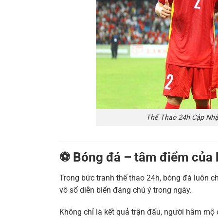
Thể Thao 24h Cập Nhậ
⚽ Bóng đá – tâm điểm của 
Trong bức tranh thể thao 24h, bóng đá luôn chi
vô số diễn biến đáng chú ý trong ngày.
Không chỉ là kết quả trận đấu, người hâm mộ