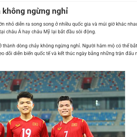
ra không ngừng nghỉ
 lớn nhỏ diễn ra song song ở nhiều quốc gia và múi giờ khác nha
 tại châu Á hay châu Mỹ lại bắt đầu sôi động.
o trở thành dòng chảy không ngừng nghỉ. Người hâm mộ có thể bắ
theo dõi diễn biến quốc tế và kết thúc ngày bằng những trận đấu