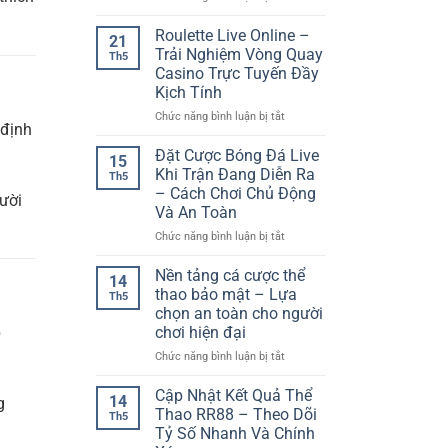
Chiến
Trải
Sòng
Lược
Nghiệm
Bài
Roulette Live Online –
21
Thể
Live
Trải Nghiệm Vòng Quay
Th5
Thao
Casino
Casino Trực Tuyến Đầy
Online
Hiện
Kịch Tính
Đầy
Đại
Hấp
–
ở
Chức năng bình luận bị tắt
 định
Dẫn
Trải
Roulette
Nghiệm
Live
Đặt Cược Bóng Đá Live
15
Chân
Online
Khi Trận Đang Diễn Ra
Th5
Thực
–
– Cách Chơi Chủ Động
gười
Ngay
Trải
Và An Toàn
Trên
Nghiệm
Thiết
Vòng
ở
Chức năng bình luận bị tắt
Bị
Quay
Đặt
Cá
Casino
Cược
Nền tảng cá cược thể
14
Nhân
Trực
Bóng
thao bảo mật – Lựa
Th5
Tuyến
Đá
chọn an toàn cho người
Đầy
Live
chơi hiện đại
p
Kịch
Khi
Tính
Trận
ở
Chức năng bình luận bị tắt
Đang
Nền
Diễn
tảng
Cập Nhật Kết Quả Thể
14
g
Ra
cá
Thao RR88 – Theo Dõi
Th5
–
cược
Tỷ Số Nhanh Và Chính
Cách
thể