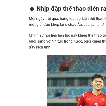
🔥 Nhịp đập thể thao diễn 
Mỗi ngày trôi qua, hàng loạt sự kiện thể thao
một giải đấu khép lại ở châu Âu, các sân chơi
Chính sự nối tiếp liên tục này khiến thể tha
buổi sáng với tin tức trong nước, buổi chiều 
đầy kịch tính.