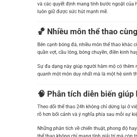
và các quyết định mang tính bước ngoặt của h
luôn giữ được sức hút mạnh mẽ.
🏀 Nhiều môn thể thao cùng
Bên cạnh bóng đá, nhiều môn thể thao khác c
quần vợt, cầu lông, bóng chuyền, điền kinh ha
Sự đa dạng này giúp người hâm mộ có thêm nhi
quanh một môn duy nhất mà là một hệ sinh th
🧠 Phân tích diễn biến giúp 
Theo dõi thể thao 24h không chỉ dừng lại ở 
rõ hơn bối cảnh và ý nghĩa phía sau mỗi sự ki
Những phân tích về chiến thuật, phong độ hay
thể thao không chỉ mang tính giải trí mà còn t