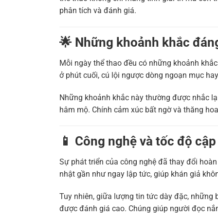
phân tích và đánh giá.
🌟 Những khoảnh khắc đáng
Mỗi ngày thể thao đều có những khoảnh khắc 
ở phút cuối, cú lội ngược dòng ngoạn mục hay
Những khoảnh khắc này thường được nhắc lại n
hâm mộ. Chính cảm xúc bất ngờ và thăng hoa 
📱 Công nghệ và tốc độ cập 
Sự phát triển của công nghệ đã thay đổi hoàn
nhật gần như ngay lập tức, giúp khán giả khôn
Tuy nhiên, giữa lượng tin tức dày đặc, những 
được đánh giá cao. Chúng giúp người đọc nắm