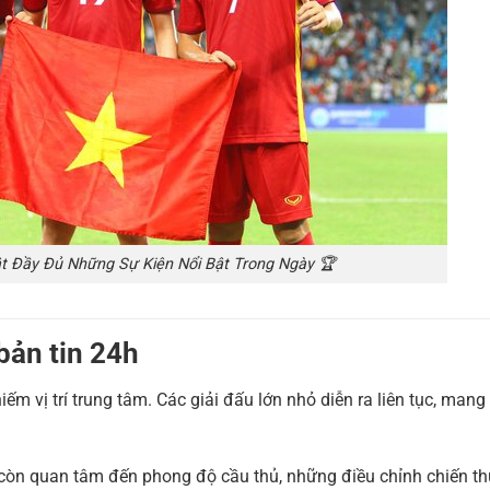
t Đầy Đủ Những Sự Kiện Nổi Bật Trong Ngày 🏆
bản tin 24h
ếm vị trí trung tâm. Các giải đấu lớn nhỏ diễn ra liên tục, mang
 còn quan tâm đến phong độ cầu thủ, những điều chỉnh chiến th