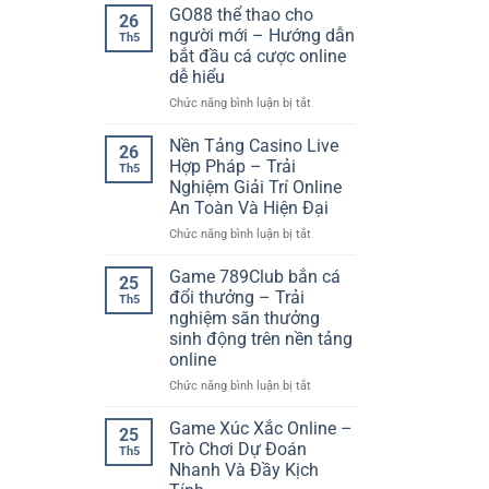
Online
Cách
Nghiệm
GO88 thể thao cho
26
phân
Bắt
người mới – Hướng dẫn
Th5
tích
Kèo
bắt đầu cá cược online
dễ
Rung
dễ hiểu
hiểu
Bóng
cho
Đá
ở
Chức năng bình luận bị tắt
người
Giúp
GO88
mới
Người
thể
Nền Tảng Casino Live
26
Chơi
thao
Hợp Pháp – Trải
Th5
Theo
cho
Nghiệm Giải Trí Online
Dõi
người
An Toàn Và Hiện Đại
Trận
mới
Đấu
–
ở
Chức năng bình luận bị tắt
Tỉnh
Hướng
Nền
Táo
dẫn
Tảng
Game 789Club bắn cá
25
Hơn
bắt
Casino
đổi thưởng – Trải
Th5
đầu
Live
nghiệm săn thưởng
cá
Hợp
sinh động trên nền tảng
cược
Pháp
online
online
–
dễ
Trải
ở
Chức năng bình luận bị tắt
hiểu
Nghiệm
Game
Giải
789Club
Game Xúc Xắc Online –
25
Trí
bắn
Trò Chơi Dự Đoán
Th5
Online
cá
Nhanh Và Đầy Kịch
An
đổi