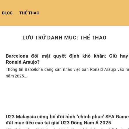
BLOG
THỂ THAO
LƯU TRỮ DANH MỤC:
THỂ THAO
Barcelona đối mặt quyết định khó khăn: Giữ hay
Ronald Araujo?
Thông tin Barcelona đang cân nhắc việc bán Ronald Araujo vào 
năm 2025...
U23 Malaysia công bố đội hình ‘chinh phục’ SEA Game
đặt mục tiêu cao tại giải U23 Đông Nam Á 2025