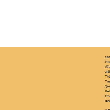
sp
tha
đấu
giải
Thể
Trụ
Quậ
Hot
Ema
Biê