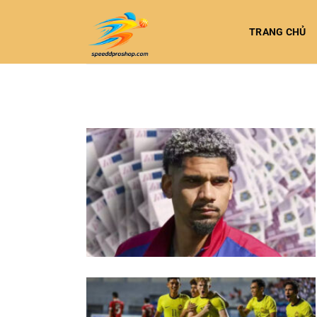
Bỏ
qua
TRANG CHỦ
nội
dung