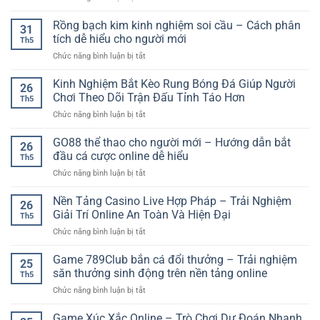
Đá
Gà
Rồng bạch kim kinh nghiệm soi cầu – Cách phân
31
Trực
tích dễ hiểu cho người mới
Th5
Tuyến
ở
Chức năng bình luận bị tắt
SP8BET
Rồng
–
bạch
Kinh Nghiệm Bắt Kèo Rung Bóng Đá Giúp Người
Trải
26
kim
Nghiệm
Chơi Theo Dõi Trận Đấu Tỉnh Táo Hơn
Th5
kinh
Trận
ở
Chức năng bình luận bị tắt
nghiệm
Đấu
Kinh
soi
Kịch
Nghiệm
GO88 thể thao cho người mới – Hướng dẫn bắt
cầu
Tính
26
Bắt
–
đầu cá cược online dễ hiểu
Trên
Th5
Kèo
Cách
Nền
ở
Chức năng bình luận bị tắt
Rung
phân
Tảng
GO88
Bóng
tích
Online
thể
Nền Tảng Casino Live Hợp Pháp – Trải Nghiệm
Đá
dễ
26
thao
Giúp
Giải Trí Online An Toàn Và Hiện Đại
hiểu
Th5
cho
Người
cho
ở
Chức năng bình luận bị tắt
người
Chơi
người
Nền
mới
Theo
mới
Tảng
Game 789Club bắn cá đổi thưởng – Trải nghiệm
–
Dõi
25
Casino
Hướng
săn thưởng sinh động trên nền tảng online
Trận
Th5
Live
dẫn
Đấu
ở
Chức năng bình luận bị tắt
Hợp
bắt
Tỉnh
Game
Pháp
đầu
Táo
789Club
Game Xúc Xắc Online – Trò Chơi Dự Đoán Nhanh
–
cá