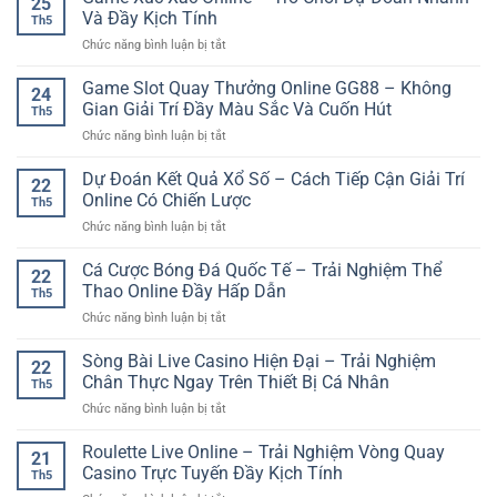
25
Hơn
bắn
Trải
Và Đầy Kịch Tính
cược
Th5
cá
Nghiệm
online
ở
Chức năng bình luận bị tắt
đổi
Giải
dễ
Game
thưởng
Trí
hiểu
Xúc
Game Slot Quay Thưởng Online GG88 – Không
–
Online
24
Xắc
Trải
Gian Giải Trí Đầy Màu Sắc Và Cuốn Hút
An
Th5
Online
nghiệm
Toàn
ở
Chức năng bình luận bị tắt
–
săn
Và
Game
Trò
thưởng
Hiện
Slot
Dự Đoán Kết Quả Xổ Số – Cách Tiếp Cận Giải Trí
Chơi
sinh
22
Đại
Quay
Dự
Online Có Chiến Lược
động
Th5
Thưởng
Đoán
trên
ở
Chức năng bình luận bị tắt
Online
Nhanh
nền
Dự
GG88
Và
tảng
Đoán
Cá Cược Bóng Đá Quốc Tế – Trải Nghiệm Thể
–
Đầy
22
online
Kết
Không
Thao Online Đầy Hấp Dẫn
Kịch
Th5
Quả
Gian
Tính
ở
Chức năng bình luận bị tắt
Xổ
Giải
Cá
Số
Trí
Cược
Sòng Bài Live Casino Hiện Đại – Trải Nghiệm
–
Đầy
22
Bóng
Cách
Chân Thực Ngay Trên Thiết Bị Cá Nhân
Màu
Th5
Đá
Tiếp
Sắc
ở
Chức năng bình luận bị tắt
Quốc
Cận
Và
Sòng
Tế
Giải
Cuốn
Bài
Roulette Live Online – Trải Nghiệm Vòng Quay
–
Trí
21
Hút
Live
Trải
Casino Trực Tuyến Đầy Kịch Tính
Online
Th5
Casino
Nghiệm
Có