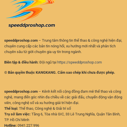
Số
hiện
Nhanh
đại
Và
Chính
Xác
speeddproshop.com
– Trung tâm thông tin thể thao & công nghệ hiện đại,
chuyên cung cấp các bản tin nóng hổi, xu hướng mới nhất và phân tích
chuyên sâu từ giới chuyên gia uy tín trong ngành.
Biên tập & điều hành:
Đội ngũ tại
https://speeddproshop.com
© Bản quyền thuộc KANGKANG. Cấm sao chép khi chưa được phép.
speeddproshop.com
– Kênh kết nối cộng đồng đam mê thể thao và công
nghệ, mang đến góc nhìn đa chiều về các giải đấu, chuyển động vận động
viên, công nghệ số và xu hướng giải trí hiện đại.
Thể loại:
Thể thao, Công nghệ & Giải trí số
Trụ sở làm việc:
Tầng 6, Tòa nhà GIC, 33 Lê Trung Nghĩa, Quận Tân Bình,
TP. Hồ Chí Minh
Hotline:
0941.227.996