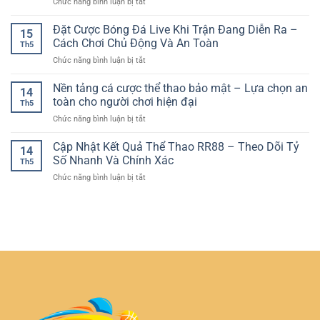
ở
Chức năng bình luận bị tắt
Hiện
Thể
Chiến
Roulette
Đại
Thao
Lược
Live
Đặt Cược Bóng Đá Live Khi Trận Đang Diễn Ra –
–
Online
15
Online
Trải
Cách Chơi Chủ Động Và An Toàn
Đầy
Th5
–
Nghiệm
Hấp
ở
Chức năng bình luận bị tắt
Trải
Chân
Dẫn
Đặt
Nghiệm
Thực
Cược
Nền tảng cá cược thể thao bảo mật – Lựa chọn an
Vòng
Ngay
14
Bóng
Quay
toàn cho người chơi hiện đại
Trên
Th5
Đá
Casino
Thiết
ở
Chức năng bình luận bị tắt
Live
Trực
Bị
Nền
Khi
Tuyến
Cá
tảng
Cập Nhật Kết Quả Thể Thao RR88 – Theo Dõi Tỷ
Trận
Đầy
14
Nhân
cá
Đang
Số Nhanh Và Chính Xác
Kịch
Th5
cược
Diễn
Tính
ở
Chức năng bình luận bị tắt
thể
Ra
Cập
thao
–
Nhật
bảo
Cách
Kết
mật
Chơi
Quả
–
Chủ
Thể
Lựa
Động
Thao
chọn
Và
RR88
an
An
–
toàn
Toàn
Theo
cho
Dõi
người
Tỷ
chơi