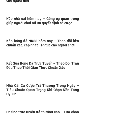
cho người mới
Kèo nhà cái hôm nay – Công cụ quan trọng
giúp người chơi tối ưu quyết định cá cược
Kèo bóng đá NK88 hôm nay – Theo dõi kèo
chuẩn xác, cập nhật liên tục cho người chơi
Kết Quả Bóng Đá Trực Tuyến – Theo Dõi Trận
Đấu Theo Thời Gian Thực Chuẩn Xác
Nhà Cái Cá Cược Trả Thưởng Trong Ngày –
Tiêu Chuẩn Quan Trọng Khi Chọn Nền Tảng
Uy Tín
Casino trực tuyến trả thưởng cao – Lựa chọn