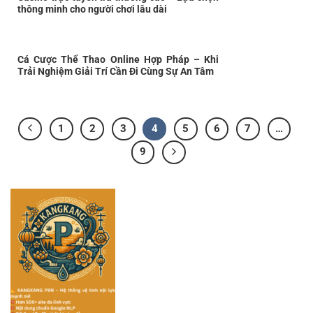
thông minh cho người chơi lâu dài
Cá Cược Thể Thao Online Hợp Pháp – Khi
Trải Nghiệm Giải Trí Cần Đi Cùng Sự An Tâm
1
2
3
4
5
6
7
…
9