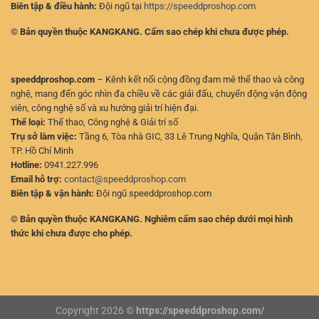
Biên tập & điều hành:
Đội ngũ tại
https://speeddproshop.com
© Bản quyền thuộc KANGKANG. Cấm sao chép khi chưa được phép.
speeddproshop.com
– Kênh kết nối cộng đồng đam mê thể thao và công
nghệ, mang đến góc nhìn đa chiều về các giải đấu, chuyển động vận động
viên, công nghệ số và xu hướng giải trí hiện đại.
Thể loại:
Thể thao, Công nghệ & Giải trí số
Trụ sở làm việc:
Tầng 6, Tòa nhà GIC, 33 Lê Trung Nghĩa, Quận Tân Bình,
TP. Hồ Chí Minh
Hotline:
0941.227.996
Email hỗ trợ:
contact@speeddproshop.com
Biên tập & vận hành:
Đội ngũ speeddproshop.com
© Bản quyền thuộc KANGKANG. Nghiêm cấm sao chép dưới mọi hình
thức khi chưa được cho phép.
Copyright 2026 ©
https://speeddproshop.com/