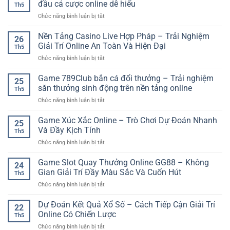
–
đầu cá cược online dễ hiểu
Trên
Th5
Kèo
Cách
Nền
ở
Chức năng bình luận bị tắt
Rung
phân
Tảng
GO88
Bóng
tích
Online
thể
Nền Tảng Casino Live Hợp Pháp – Trải Nghiệm
Đá
dễ
26
thao
Giúp
Giải Trí Online An Toàn Và Hiện Đại
hiểu
Th5
cho
Người
cho
ở
Chức năng bình luận bị tắt
người
Chơi
người
Nền
mới
Theo
mới
Tảng
Game 789Club bắn cá đổi thưởng – Trải nghiệm
–
Dõi
25
Casino
Hướng
săn thưởng sinh động trên nền tảng online
Trận
Th5
Live
dẫn
Đấu
ở
Chức năng bình luận bị tắt
Hợp
bắt
Tỉnh
Game
Pháp
đầu
Táo
789Club
Game Xúc Xắc Online – Trò Chơi Dự Đoán Nhanh
–
cá
25
Hơn
bắn
Trải
Và Đầy Kịch Tính
cược
Th5
cá
Nghiệm
online
ở
Chức năng bình luận bị tắt
đổi
Giải
dễ
Game
thưởng
Trí
hiểu
Xúc
Game Slot Quay Thưởng Online GG88 – Không
–
Online
24
Xắc
Trải
Gian Giải Trí Đầy Màu Sắc Và Cuốn Hút
An
Th5
Online
nghiệm
Toàn
ở
Chức năng bình luận bị tắt
–
săn
Và
Game
Trò
thưởng
Hiện
Slot
Dự Đoán Kết Quả Xổ Số – Cách Tiếp Cận Giải Trí
Chơi
sinh
22
Đại
Quay
Dự
Online Có Chiến Lược
động
Th5
Thưởng
Đoán
trên
ở
Chức năng bình luận bị tắt
Online
Nhanh