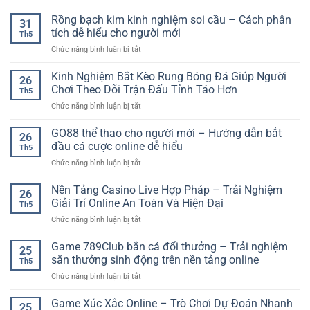
Đá
Gà
Rồng bạch kim kinh nghiệm soi cầu – Cách phân
31
Trực
tích dễ hiểu cho người mới
Th5
Tuyến
ở
Chức năng bình luận bị tắt
SP8BET
Rồng
–
bạch
Kinh Nghiệm Bắt Kèo Rung Bóng Đá Giúp Người
Trải
26
kim
Nghiệm
Chơi Theo Dõi Trận Đấu Tỉnh Táo Hơn
Th5
kinh
Trận
ở
Chức năng bình luận bị tắt
nghiệm
Đấu
Kinh
soi
Kịch
Nghiệm
GO88 thể thao cho người mới – Hướng dẫn bắt
cầu
Tính
26
Bắt
–
đầu cá cược online dễ hiểu
Trên
Th5
Kèo
Cách
Nền
ở
Chức năng bình luận bị tắt
Rung
phân
Tảng
GO88
Bóng
tích
Online
thể
Nền Tảng Casino Live Hợp Pháp – Trải Nghiệm
Đá
dễ
26
thao
Giúp
Giải Trí Online An Toàn Và Hiện Đại
hiểu
Th5
cho
Người
cho
ở
Chức năng bình luận bị tắt
người
Chơi
người
Nền
mới
Theo
mới
Tảng
Game 789Club bắn cá đổi thưởng – Trải nghiệm
–
Dõi
25
Casino
Hướng
săn thưởng sinh động trên nền tảng online
Trận
Th5
Live
dẫn
Đấu
ở
Chức năng bình luận bị tắt
Hợp
bắt
Tỉnh
Game
Pháp
đầu
Táo
789Club
Game Xúc Xắc Online – Trò Chơi Dự Đoán Nhanh
–
cá
25
Hơn