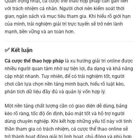
Quan trọng nhất, cá cược thể thao hợp pháp cần gắn liền
với trách nhiệm cá nhân. Người chơi nên kiểm soát thời
gian, ngân sách và mục tiêu tham gia. Khi hiểu rõ giới hạn
của mình, trải nghiệm giải trí trực tuyến sẽ trở nên lành
mạnh, bền vững và an toàn hơn.
✅ Kết luận
Cá cược thể thao hợp pháp
là xu hướng giải trí online được
nhiều người quan tâm nhờ sự tiện lợi, đa dạng và khả năng
cập nhật nhanh. Tuy nhiên, để có trải nghiệm tốt, người
chơi cần lựa chọn nền tảng minh bạch, hiểu rõ luật kèo,
phân tích dữ liệu đầy đủ và quản lý vốn hợp lý.
Một nền tảng chất lượng cần có giao diện dễ dùng, bảng
kèo rõ ràng, tốc độ ổn định, bảo mật tốt và hỗ trợ người
dùng chuyên nghiệp. Khi kết hợp những yếu tố này với tinh
thần tham gia có trách nhiệm, cá cược thể thao online sẽ
trở thành hoạt động giải trí linh hoạt, chủ động và phù hợp