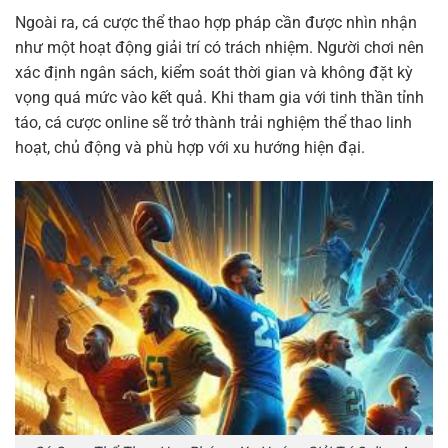
Ngoài ra, cá cược thể thao hợp pháp cần được nhìn nhận
như một hoạt động giải trí có trách nhiệm. Người chơi nên
xác định ngân sách, kiểm soát thời gian và không đặt kỳ
vọng quá mức vào kết quả. Khi tham gia với tinh thần tỉnh
táo, cá cược online sẽ trở thành trải nghiệm thể thao linh
hoạt, chủ động và phù hợp với xu hướng hiện đại.