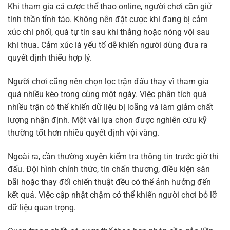
Khi tham gia cá cược thể thao online, người chơi cần giữ
tinh thần tỉnh táo. Không nên đặt cược khi đang bị cảm
xúc chi phối, quá tự tin sau khi thắng hoặc nóng vội sau
khi thua. Cảm xúc là yếu tố dễ khiến người dùng đưa ra
quyết định thiếu hợp lý.
Người chơi cũng nên chọn lọc trận đấu thay vì tham gia
quá nhiều kèo trong cùng một ngày. Việc phân tích quá
nhiều trận có thể khiến dữ liệu bị loãng và làm giảm chất
lượng nhận định. Một vài lựa chọn được nghiên cứu kỹ
thường tốt hơn nhiều quyết định vội vàng.
Ngoài ra, cần thường xuyên kiểm tra thông tin trước giờ thi
đấu. Đội hình chính thức, tin chấn thương, điều kiện sân
bãi hoặc thay đổi chiến thuật đều có thể ảnh hưởng đến
kết quả. Việc cập nhật chậm có thể khiến người chơi bỏ lỡ
dữ liệu quan trọng.