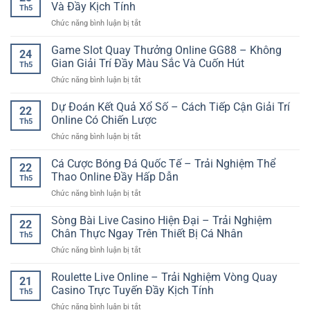
bắn
Trải
Và Đầy Kịch Tính
cược
Th5
cá
Nghiệm
online
ở
Chức năng bình luận bị tắt
đổi
Giải
dễ
Game
thưởng
Trí
hiểu
Xúc
Game Slot Quay Thưởng Online GG88 – Không
–
Online
24
Xắc
Trải
Gian Giải Trí Đầy Màu Sắc Và Cuốn Hút
An
Th5
Online
nghiệm
Toàn
ở
Chức năng bình luận bị tắt
–
săn
Và
Game
Trò
thưởng
Hiện
Slot
Dự Đoán Kết Quả Xổ Số – Cách Tiếp Cận Giải Trí
Chơi
sinh
22
Đại
Quay
Dự
Online Có Chiến Lược
động
Th5
Thưởng
Đoán
trên
ở
Chức năng bình luận bị tắt
Online
Nhanh
nền
Dự
GG88
Và
tảng
Đoán
Cá Cược Bóng Đá Quốc Tế – Trải Nghiệm Thể
–
Đầy
22
online
Kết
Không
Thao Online Đầy Hấp Dẫn
Kịch
Th5
Quả
Gian
Tính
ở
Chức năng bình luận bị tắt
Xổ
Giải
Cá
Số
Trí
Cược
Sòng Bài Live Casino Hiện Đại – Trải Nghiệm
–
Đầy
22
Bóng
Cách
Chân Thực Ngay Trên Thiết Bị Cá Nhân
Màu
Th5
Đá
Tiếp
Sắc
ở
Chức năng bình luận bị tắt
Quốc
Cận
Và
Sòng
Tế
Giải
Cuốn
Bài
Roulette Live Online – Trải Nghiệm Vòng Quay
–
Trí
21
Hút
Live
Trải
Casino Trực Tuyến Đầy Kịch Tính
Online
Th5
Casino
Nghiệm
Có
ở
Chức năng bình luận bị tắt
Hiện