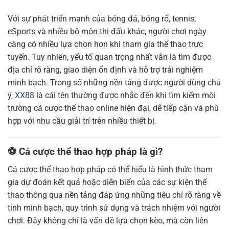
Với sự phát triển mạnh của bóng đá, bóng rổ, tennis,
eSports và nhiều bộ môn thi đấu khác, người chơi ngày
càng có nhiều lựa chọn hơn khi tham gia thể thao trực
tuyến. Tuy nhiên, yếu tố quan trọng nhất vẫn là tìm được
địa chỉ rõ ràng, giao diện ổn định và hỗ trợ trải nghiệm
minh bạch. Trong số những nền tảng được người dùng chú
ý,
XX88
là cái tên thường được nhắc đến khi tìm kiếm môi
trường cá cược thể thao online hiện đại, dễ tiếp cận và phù
hợp với nhu cầu giải trí trên nhiều thiết bị.
⚽ Cá cược thể thao hợp pháp là gì?
Cá cược thể thao hợp pháp có thể hiểu là hình thức tham
gia dự đoán kết quả hoặc diễn biến của các sự kiện thể
thao thông qua nền tảng đáp ứng những tiêu chí rõ ràng về
tính minh bạch, quy trình sử dụng và trách nhiệm với người
chơi. Đây không chỉ là vấn đề lựa chọn kèo, mà còn liên