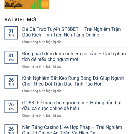
BÀI VIẾT MỚI
Đá Gà Trực Tuyến SP8BET – Trải Nghiệm Trận
31
Đấu Kịch Tính Trên Nền Tảng Online
Th5
ở
Chức năng bình luận bị tắt
Đá
Gà
Rồng bạch kim kinh nghiệm soi cầu – Cách phân
31
Trực
tích dễ hiểu cho người mới
Th5
Tuyến
ở
Chức năng bình luận bị tắt
SP8BET
Rồng
–
bạch
Kinh Nghiệm Bắt Kèo Rung Bóng Đá Giúp Người
Trải
26
kim
Nghiệm
Chơi Theo Dõi Trận Đấu Tỉnh Táo Hơn
Th5
kinh
Trận
ở
Chức năng bình luận bị tắt
nghiệm
Đấu
Kinh
soi
Kịch
Nghiệm
GO88 thể thao cho người mới – Hướng dẫn bắt
cầu
Tính
26
Bắt
–
đầu cá cược online dễ hiểu
Trên
Th5
Kèo
Cách
Nền
ở
Chức năng bình luận bị tắt
Rung
phân
Tảng
GO88
Bóng
tích
Online
thể
Nền Tảng Casino Live Hợp Pháp – Trải Nghiệm
Đá
dễ
26
thao
Giúp
Giải Trí Online An Toàn Và Hiện Đại
hiểu
Th5