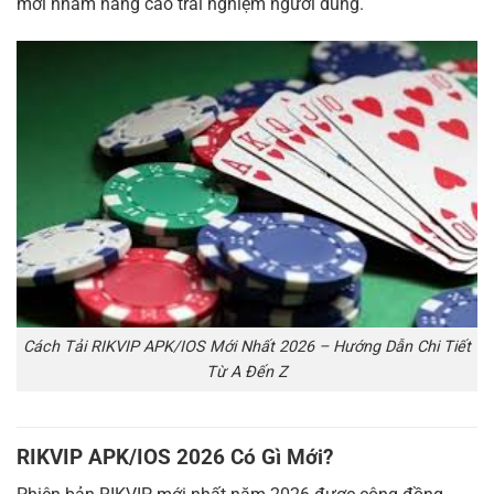
mới nhằm nâng cao trải nghiệm người dùng.
Cách Tải RIKVIP APK/IOS Mới Nhất 2026 – Hướng Dẫn Chi Tiết
Từ A Đến Z
RIKVIP APK/IOS 2026 Có Gì Mới?