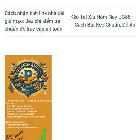
Cách nhận biết link nhà cái
Kèo Tài Xỉu Hôm Nay UG88 –
giả mạo: tiêu chí kiểm tra
Cách Bắt Kèo Chuẩn, Dễ Ăn
chuẩn để truy cập an toàn