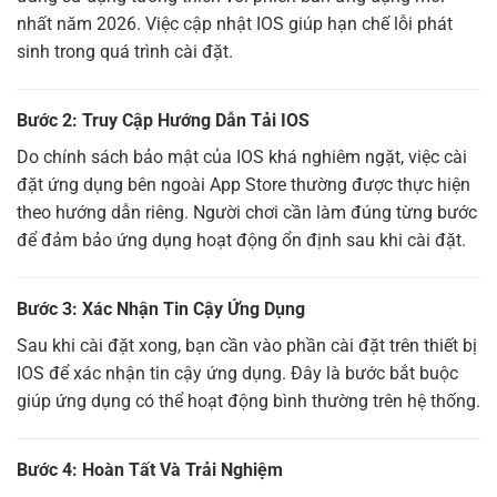
nhất năm 2026. Việc cập nhật IOS giúp hạn chế lỗi phát
sinh trong quá trình cài đặt.
Bước 2: Truy Cập Hướng Dẫn Tải IOS
Do chính sách bảo mật của IOS khá nghiêm ngặt, việc cài
đặt ứng dụng bên ngoài App Store thường được thực hiện
theo hướng dẫn riêng. Người chơi cần làm đúng từng bước
để đảm bảo ứng dụng hoạt động ổn định sau khi cài đặt.
Bước 3: Xác Nhận Tin Cậy Ứng Dụng
Sau khi cài đặt xong, bạn cần vào phần cài đặt trên thiết bị
IOS để xác nhận tin cậy ứng dụng. Đây là bước bắt buộc
giúp ứng dụng có thể hoạt động bình thường trên hệ thống.
Bước 4: Hoàn Tất Và Trải Nghiệm