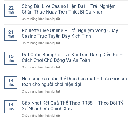
Số
Trí
Cược
Sòng Bài Live Casino Hiện Đại – Trải Nghiệm
–
Đầy
22
Bóng
Cách
Chân Thực Ngay Trên Thiết Bị Cá Nhân
Màu
Th5
Đá
Tiếp
Sắc
ở
Chức năng bình luận bị tắt
Quốc
Cận
Và
Sòng
Tế
Giải
Cuốn
Bài
Roulette Live Online – Trải Nghiệm Vòng Quay
–
Trí
21
Hút
Live
Trải
Casino Trực Tuyến Đầy Kịch Tính
Online
Th5
Casino
Nghiệm
Có
ở
Chức năng bình luận bị tắt
Hiện
Thể
Chiến
Roulette
Đại
Thao
Lược
Live
Đặt Cược Bóng Đá Live Khi Trận Đang Diễn Ra –
–
Online
15
Online
Trải
Cách Chơi Chủ Động Và An Toàn
Đầy
Th5
–
Nghiệm
Hấp
ở
Chức năng bình luận bị tắt
Trải
Chân
Dẫn
Đặt
Nghiệm
Thực
Cược
Nền tảng cá cược thể thao bảo mật – Lựa chọn an
Vòng
Ngay
14
Bóng
Quay
toàn cho người chơi hiện đại
Trên
Th5
Đá
Casino
Thiết
ở
Chức năng bình luận bị tắt
Live
Trực
Bị
Nền
Khi
Tuyến
Cá
tảng
Cập Nhật Kết Quả Thể Thao RR88 – Theo Dõi Tỷ
Trận
Đầy
14
Nhân
cá
Đang
Số Nhanh Và Chính Xác
Kịch
Th5
cược
Diễn
Tính
ở
Chức năng bình luận bị tắt
thể
Ra
Cập
thao
–
Nhật
bảo
Cách
Kết
mật