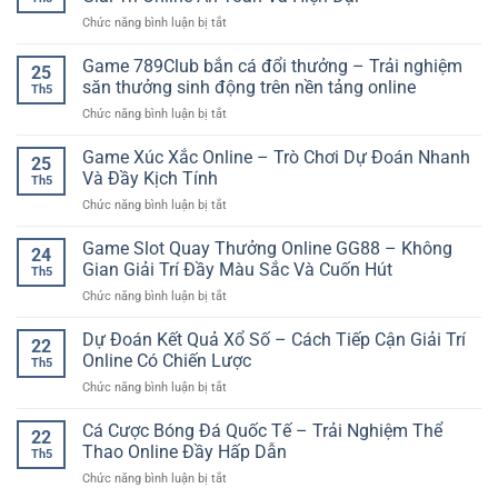
cho
Người
cho
ở
Chức năng bình luận bị tắt
người
Chơi
người
Nền
mới
Theo
mới
Tảng
Game 789Club bắn cá đổi thưởng – Trải nghiệm
–
Dõi
25
Casino
Hướng
săn thưởng sinh động trên nền tảng online
Trận
Th5
Live
dẫn
Đấu
ở
Chức năng bình luận bị tắt
Hợp
bắt
Tỉnh
Game
Pháp
đầu
Táo
789Club
Game Xúc Xắc Online – Trò Chơi Dự Đoán Nhanh
–
cá
25
Hơn
bắn
Trải
Và Đầy Kịch Tính
cược
Th5
cá
Nghiệm
online
ở
Chức năng bình luận bị tắt
đổi
Giải
dễ
Game
thưởng
Trí
hiểu
Xúc
Game Slot Quay Thưởng Online GG88 – Không
–
Online
24
Xắc
Trải
Gian Giải Trí Đầy Màu Sắc Và Cuốn Hút
An
Th5
Online
nghiệm
Toàn
ở
Chức năng bình luận bị tắt
–
săn
Và
Game
Trò
thưởng
Hiện
Slot
Dự Đoán Kết Quả Xổ Số – Cách Tiếp Cận Giải Trí
Chơi
sinh
22
Đại
Quay
Dự
Online Có Chiến Lược
động
Th5
Thưởng
Đoán
trên
ở
Chức năng bình luận bị tắt
Online
Nhanh
nền
Dự
GG88
Và
tảng
Đoán
Cá Cược Bóng Đá Quốc Tế – Trải Nghiệm Thể
–
Đầy
22
online
Kết
Không
Thao Online Đầy Hấp Dẫn
Kịch
Th5
Quả
Gian
Tính
ở
Chức năng bình luận bị tắt
Xổ
Giải
Cá