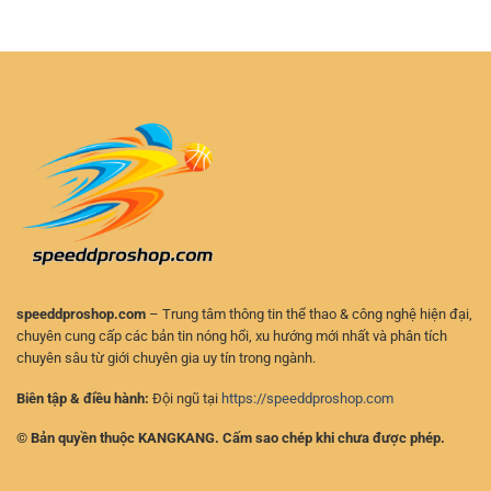
Chơi
Quả
–
Chủ
Thể
Lựa
Động
Thao
chọn
Và
RR88
an
An
–
toàn
Toàn
Theo
cho
Dõi
người
Tỷ
chơi
Số
hiện
Nhanh
đại
Và
Chính
Xác
speeddproshop.com
– Trung tâm thông tin thể thao & công nghệ hiện đại,
chuyên cung cấp các bản tin nóng hổi, xu hướng mới nhất và phân tích
chuyên sâu từ giới chuyên gia uy tín trong ngành.
Biên tập & điều hành:
Đội ngũ tại
https://speeddproshop.com
© Bản quyền thuộc KANGKANG. Cấm sao chép khi chưa được phép.