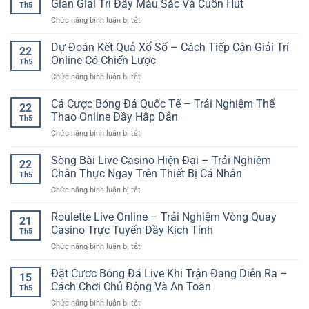
Trải
Gian Giải Trí Đầy Màu Sắc Và Cuốn Hút
An
Th5
Online
nghiệm
Toàn
ở
Chức năng bình luận bị tắt
–
săn
Và
Game
Trò
thưởng
Hiện
Slot
Dự Đoán Kết Quả Xổ Số – Cách Tiếp Cận Giải Trí
Chơi
sinh
22
Đại
Quay
Dự
Online Có Chiến Lược
động
Th5
Thưởng
Đoán
trên
ở
Chức năng bình luận bị tắt
Online
Nhanh
nền
Dự
GG88
Và
tảng
Đoán
Cá Cược Bóng Đá Quốc Tế – Trải Nghiệm Thể
–
Đầy
22
online
Kết
Không
Thao Online Đầy Hấp Dẫn
Kịch
Th5
Quả
Gian
Tính
ở
Chức năng bình luận bị tắt
Xổ
Giải
Cá
Số
Trí
Cược
Sòng Bài Live Casino Hiện Đại – Trải Nghiệm
–
Đầy
22
Bóng
Cách
Chân Thực Ngay Trên Thiết Bị Cá Nhân
Màu
Th5
Đá
Tiếp
Sắc
ở
Chức năng bình luận bị tắt
Quốc
Cận
Và
Sòng
Tế
Giải
Cuốn
Bài
Roulette Live Online – Trải Nghiệm Vòng Quay
–
Trí
21
Hút
Live
Trải
Casino Trực Tuyến Đầy Kịch Tính
Online
Th5
Casino
Nghiệm
Có
ở
Chức năng bình luận bị tắt
Hiện
Thể
Chiến
Roulette
Đại
Thao
Lược
Live
Đặt Cược Bóng Đá Live Khi Trận Đang Diễn Ra –
–
Online
15
Online
Trải
Cách Chơi Chủ Động Và An Toàn
Đầy
Th5
–
Nghiệm
Hấp
ở
Chức năng bình luận bị tắt
Trải
Chân
Dẫn