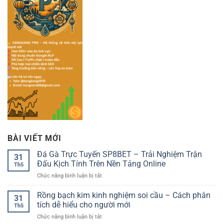
BÀI VIẾT MỚI
Đá Gà Trực Tuyến SP8BET – Trải Nghiệm Trận
31
Đấu Kịch Tính Trên Nền Tảng Online
Th5
ở
Chức năng bình luận bị tắt
Đá
Gà
Rồng bạch kim kinh nghiệm soi cầu – Cách phân
31
Trực
tích dễ hiểu cho người mới
Th5
Tuyến
ở
Chức năng bình luận bị tắt
SP8BET