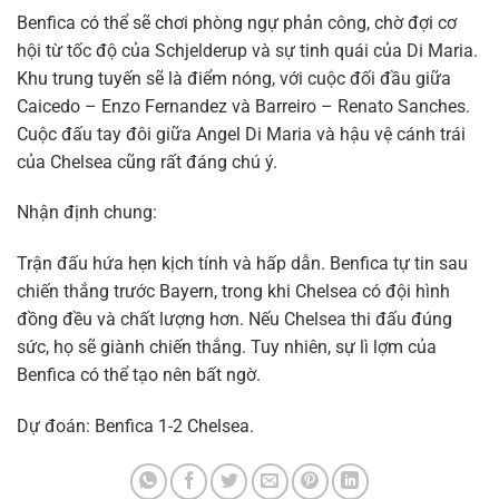
Benfica có thể sẽ chơi phòng ngự phản công, chờ đợi cơ
hội từ tốc độ của Schjelderup và sự tinh quái của Di Maria.
Khu trung tuyến sẽ là điểm nóng, với cuộc đối đầu giữa
Caicedo – Enzo Fernandez và Barreiro – Renato Sanches.
Cuộc đấu tay đôi giữa Angel Di Maria và hậu vệ cánh trái
của Chelsea cũng rất đáng chú ý.
Nhận định chung:
Trận đấu hứa hẹn kịch tính và hấp dẫn. Benfica tự tin sau
chiến thắng trước Bayern, trong khi Chelsea có đội hình
đồng đều và chất lượng hơn. Nếu Chelsea thi đấu đúng
sức, họ sẽ giành chiến thắng. Tuy nhiên, sự lì lợm của
Benfica có thể tạo nên bất ngờ.
Dự đoán: Benfica 1-2 Chelsea.