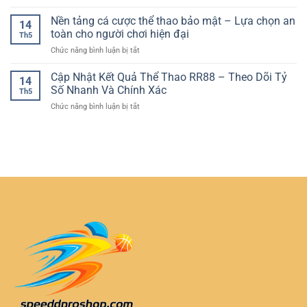
Đặt
Nghiệm
Thực
Cược
Nền tảng cá cược thể thao bảo mật – Lựa chọn an
Vòng
Ngay
14
Bóng
Quay
toàn cho người chơi hiện đại
Trên
Th5
Đá
Casino
Thiết
ở
Chức năng bình luận bị tắt
Live
Trực
Bị
Nền
Khi
Tuyến
Cá
tảng
Cập Nhật Kết Quả Thể Thao RR88 – Theo Dõi Tỷ
Trận
Đầy
14
Nhân
cá
Đang
Số Nhanh Và Chính Xác
Kịch
Th5
cược
Diễn
Tính
ở
Chức năng bình luận bị tắt
thể
Ra
Cập
thao
–
Nhật
bảo
Cách
Kết
mật
Chơi
Quả
–
Chủ
Thể
Lựa
Động
Thao
chọn
Và
RR88
an
An
–
toàn
Toàn
Theo
cho
Dõi
người
Tỷ
chơi
Số
hiện
Nhanh
đại
Và
Chính
Xác