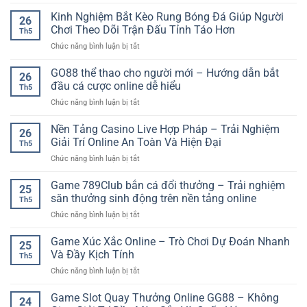
Rồng
–
bạch
Kinh Nghiệm Bắt Kèo Rung Bóng Đá Giúp Người
Trải
26
kim
Nghiệm
Chơi Theo Dõi Trận Đấu Tỉnh Táo Hơn
Th5
kinh
Trận
ở
Chức năng bình luận bị tắt
nghiệm
Đấu
Kinh
soi
Kịch
Nghiệm
GO88 thể thao cho người mới – Hướng dẫn bắt
cầu
Tính
26
Bắt
–
đầu cá cược online dễ hiểu
Trên
Th5
Kèo
Cách
Nền
ở
Chức năng bình luận bị tắt
Rung
phân
Tảng
GO88
Bóng
tích
Online
thể
Nền Tảng Casino Live Hợp Pháp – Trải Nghiệm
Đá
dễ
26
thao
Giúp
Giải Trí Online An Toàn Và Hiện Đại
hiểu
Th5
cho
Người
cho
ở
Chức năng bình luận bị tắt
người
Chơi
người
Nền
mới
Theo
mới
Tảng
Game 789Club bắn cá đổi thưởng – Trải nghiệm
–
Dõi
25
Casino
Hướng
săn thưởng sinh động trên nền tảng online
Trận
Th5
Live
dẫn
Đấu
ở
Chức năng bình luận bị tắt
Hợp
bắt
Tỉnh
Game
Pháp
đầu
Táo
789Club
Game Xúc Xắc Online – Trò Chơi Dự Đoán Nhanh
–
cá
25
Hơn
bắn
Trải
Và Đầy Kịch Tính
cược
Th5
cá
Nghiệm
online
ở
Chức năng bình luận bị tắt
đổi
Giải
dễ
Game
thưởng
Trí
hiểu
Xúc
Game Slot Quay Thưởng Online GG88 – Không
–
Online
24
Xắc