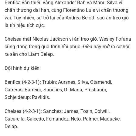
Benfica vẫn thiếu vắng Alexander Bah và Manu Silva vì
chấn thương dài hạn, cùng Florentino Luis vì chấn thương
vai. Tuy nhiên, sự trở lại của Andrea Belotti sau án treo giò
là tín hiệu tích cực.
Chelsea mất Nicolas Jackson vì án treo giò. Wesley Fofana
cũng đang trong quá trình hồi phục. Điều này mở ra cơ hội
ra sân cho Liam Delap.
Đội hình dự kiến:
Benfica (4-2-3-1): Trubin; Aursnes, Silva, Otamendi,
Carreras; Barreiro, Sanches; Di Maria, Prestianni,
Schjelderup; Pavlidis.
Chelsea (4-2-3-1): Sanchez; James, Tosin, Colwill,
Cucurella; Caicedo, Fernandez; Neto, Palmer, Madueke;
Delap.