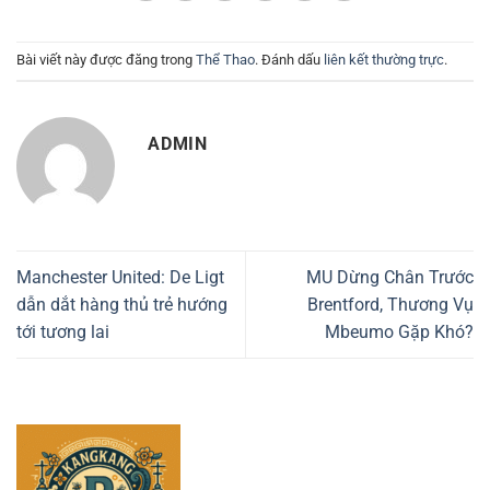
Bài viết này được đăng trong
Thể Thao
. Đánh dấu
liên kết thường trực
.
ADMIN
Manchester United: De Ligt
MU Dừng Chân Trước
dẫn dắt hàng thủ trẻ hướng
Brentford, Thương Vụ
tới tương lai
Mbeumo Gặp Khó?