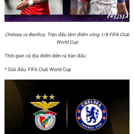
Chelsea vs Benfica: Trận đấu tâm điểm vòng 1/8 FIFA Club
World Cup
Thời gian và địa điểm diễn ra trận đấu:
* Giải đấu: FIFA Club World Cup