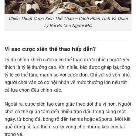
Chiến Thuật Cược Xiên Thể Thao – Cách Phân Tích Và Quản
Lý Rủi Ro Cho Người Mới
Vì sao cược xiên thể thao hấp dẫn?
Lý do chính khiến cược xiên thể thao được nhiều người yêu
thích là tỷ lệ thưởng cao. Khi nhiều kèo được ghép lại, tổng
tỷ lệ có thể tăng mạnh so với cược đơn. Chỉ với số vốn nhỏ,
người chơi vẫn có cơ hội nhận về mức thưởng lớn nếu tất
cả lựa chọn đều chính xác.
Ngoài ra, cược xiên tạo cảm giác theo dõi thú vị hơn. Người
chơi có thể quan tâm đến nhiều trận đấu trong cùng một
ngày, từ bóng đá, bóng rổ đến tennis hoặc eSports. Mỗi kết
quả đúng sẽ tạo thêm sự kỳ vọng cho những kèo còn lại
trong vé.