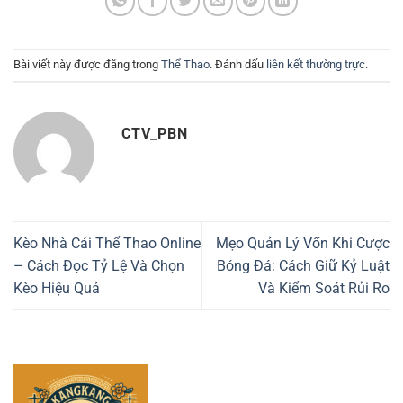
Bài viết này được đăng trong
Thể Thao
. Đánh dấu
liên kết thường trực
.
CTV_PBN
Kèo Nhà Cái Thể Thao Online
Mẹo Quản Lý Vốn Khi Cược
– Cách Đọc Tỷ Lệ Và Chọn
Bóng Đá: Cách Giữ Kỷ Luật
Kèo Hiệu Quả
Và Kiểm Soát Rủi Ro