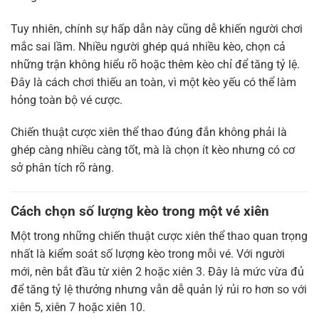
Tuy nhiên, chính sự hấp dẫn này cũng dễ khiến người chơi
mắc sai lầm. Nhiều người ghép quá nhiều kèo, chọn cả
những trận không hiểu rõ hoặc thêm kèo chỉ để tăng tỷ lệ.
Đây là cách chơi thiếu an toàn, vì một kèo yếu có thể làm
hỏng toàn bộ vé cược.
Chiến thuật cược xiên thể thao đúng đắn không phải là
ghép càng nhiều càng tốt, mà là chọn ít kèo nhưng có cơ
sở phân tích rõ ràng.
Cách chọn số lượng kèo trong một vé xiên
Một trong những chiến thuật cược xiên thể thao quan trọng
nhất là kiểm soát số lượng kèo trong mỗi vé. Với người
mới, nên bắt đầu từ xiên 2 hoặc xiên 3. Đây là mức vừa đủ
để tăng tỷ lệ thưởng nhưng vẫn dễ quản lý rủi ro hơn so với
xiên 5, xiên 7 hoặc xiên 10.