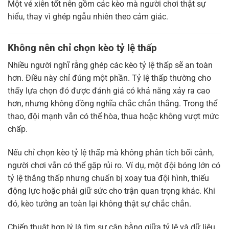
Một vé xiên tốt nên gồm các kèo mà người chơi thật sự
hiểu, thay vì ghép ngẫu nhiên theo cảm giác.
Không nên chỉ chọn kèo tỷ lệ thấp
Nhiều người nghĩ rằng ghép các kèo tỷ lệ thấp sẽ an toàn
hơn. Điều này chỉ đúng một phần. Tỷ lệ thấp thường cho
thấy lựa chọn đó được đánh giá có khả năng xảy ra cao
hơn, nhưng không đồng nghĩa chắc chắn thắng. Trong thể
thao, đội mạnh vẫn có thể hòa, thua hoặc không vượt mức
chấp.
Nếu chỉ chọn kèo tỷ lệ thấp mà không phân tích bối cảnh,
người chơi vẫn có thể gặp rủi ro. Ví dụ, một đội bóng lớn có
tỷ lệ thắng thấp nhưng chuẩn bị xoay tua đội hình, thiếu
động lực hoặc phải giữ sức cho trận quan trọng khác. Khi
đó, kèo tưởng an toàn lại không thật sự chắc chắn.
Chiến thuật hợp lý là tìm sự cân bằng giữa tỷ lệ và dữ liệu.