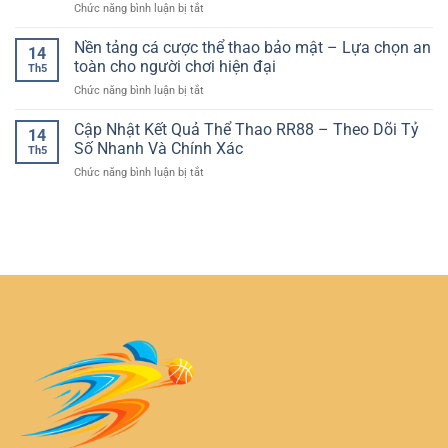
ở
Chức năng bình luận bị tắt
Trải
Chân
Dẫn
Đặt
Nghiệm
Thực
Cược
Nền tảng cá cược thể thao bảo mật – Lựa chọn an
Vòng
Ngay
14
Bóng
Quay
toàn cho người chơi hiện đại
Trên
Th5
Đá
Casino
Thiết
ở
Chức năng bình luận bị tắt
Live
Trực
Bị
Nền
Khi
Tuyến
Cá
tảng
Cập Nhật Kết Quả Thể Thao RR88 – Theo Dõi Tỷ
Trận
Đầy
14
Nhân
cá
Đang
Số Nhanh Và Chính Xác
Kịch
Th5
cược
Diễn
Tính
ở
Chức năng bình luận bị tắt
thể
Ra
Cập
thao
–
Nhật
bảo
Cách
Kết
mật
Chơi
Quả
–
Chủ
Thể
Lựa
Động
Thao
chọn
Và
RR88
an
An
–
toàn
Toàn
Theo
cho
Dõi
người
Tỷ
chơi
Số
hiện
Nhanh
đại
Và
Chính
Xác