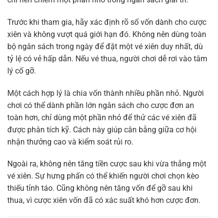
Trước khi tham gia, hãy xác định rõ số vốn dành cho cược
xiên và không vượt quá giới hạn đó. Không nên dùng toàn
bộ ngân sách trong ngày để đặt một vé xiên duy nhất, dù
tỷ lệ có vẻ hấp dẫn. Nếu vé thua, người chơi dễ rơi vào tâm
lý cố gỡ.
Một cách hợp lý là chia vốn thành nhiều phần nhỏ. Người
chơi có thể dành phần lớn ngân sách cho cược đơn an
toàn hơn, chỉ dùng một phần nhỏ để thử các vé xiên đã
được phân tích kỹ. Cách này giúp cân bằng giữa cơ hội
nhận thưởng cao và kiểm soát rủi ro.
Ngoài ra, không nên tăng tiền cược sau khi vừa thắng một
vé xiên. Sự hưng phấn có thể khiến người chơi chọn kèo
thiếu tỉnh táo. Cũng không nên tăng vốn để gỡ sau khi
thua, vì cược xiên vốn đã có xác suất khó hơn cược đơn.