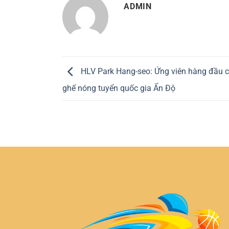
ADMIN
HLV Park Hang-seo: Ứng viên hàng đầu c
ghế nóng tuyển quốc gia Ấn Độ