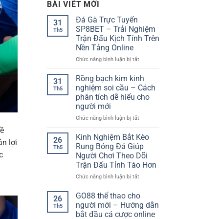
BÀI VIẾT MỚI
Đá Gà Trực Tuyến
31
SP8BET – Trải Nghiệm
Th5
Trận Đấu Kịch Tính Trên
Nền Tảng Online
ở
Chức năng bình luận bị tắt
Đá
Gà
Rồng bạch kim kinh
31
Trực
nghiệm soi cầu – Cách
Th5
Tuyến
phân tích dễ hiểu cho
SP8BET
người mới
–
Trải
ở
Chức năng bình luận bị tắt
Nghiệm
Rồng
về
Trận
bạch
Kinh Nghiệm Bắt Kèo
26
n lợi
Đấu
kim
Rung Bóng Đá Giúp
Th5
Kịch
kinh
c
Người Chơi Theo Dõi
Tính
nghiệm
Trận Đấu Tỉnh Táo Hơn
Trên
soi
Nền
cầu
ở
Chức năng bình luận bị tắt
Tảng
–
Kinh
Online
Cách
Nghiệm
GO88 thể thao cho
26
phân
Bắt
người mới – Hướng dẫn
Th5
tích
Kèo
bắt đầu cá cược online
dễ
Rung