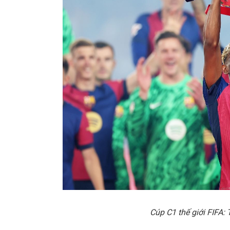
Cúp C1 thế giới FIFA: