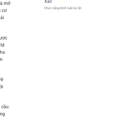
Xác
là mở
Chơi
thao
Chủ
bảo
ở
Chức năng bình luận bị tắt
m cơ
Động
mật
Cập
ải
Và
–
Nhật
An
Lựa
Kết
Toàn
chọn
Quả
an
Thể
toàn
được
Thao
cho
RR88
rld
người
–
Nha
chơi
Theo
hiện
Dõi
ân
đại
Tỷ
Số
Nhanh
Và
về
Chính
Xác
ới
 cầu.
ằng