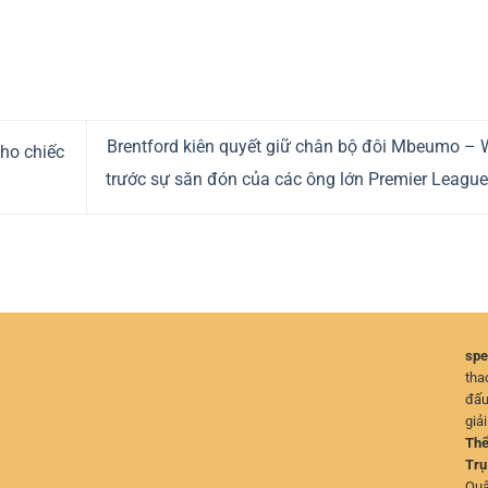
Brentford kiên quyết giữ chân bộ đôi Mbeumo – 
ho chiếc
trước sự săn đón của các ông lớn Premier Leagu
sp
tha
đấu
giải
Thể
Trụ
Quậ