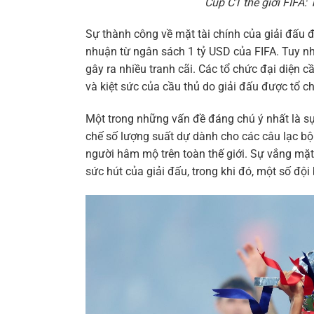
Cúp C1 thế giới FIFA:
Sự thành công về mặt tài chính của giải đấu đã
nhuận từ ngân sách 1 tỷ USD của FIFA. Tuy nhi
gây ra nhiều tranh cãi. Các tổ chức đại diện c
và kiệt sức của cầu thủ do giải đấu được tổ 
Một trong những vấn đề đáng chú ý nhất là sự
chế số lượng suất dự dành cho các câu lạc bộ 
người hâm mộ trên toàn thế giới. Sự vắng mặt
sức hút của giải đấu, trong khi đó, một số đội