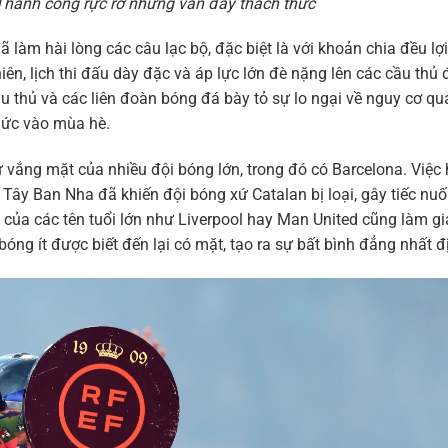
 Thành công rực rỡ nhưng vẫn đầy thách thức
 làm hài lòng các câu lạc bộ, đặc biệt là với khoản chia đều lợi
ên, lịch thi đấu dày đặc và áp lực lớn đè nặng lên các cầu thủ 
ầu thủ và các liên đoàn bóng đá bày tỏ sự lo ngại về nguy cơ quá
chức vào mùa hè.
 vắng mặt của nhiều đội bóng lớn, trong đó có Barcelona. Việc
Tây Ban Nha đã khiến đội bóng xứ Catalan bị loại, gây tiếc nuố
 của các tên tuổi lớn như Liverpool hay Man United cũng làm g
 bóng ít được biết đến lại có mặt, tạo ra sự bất bình đẳng nhất đ