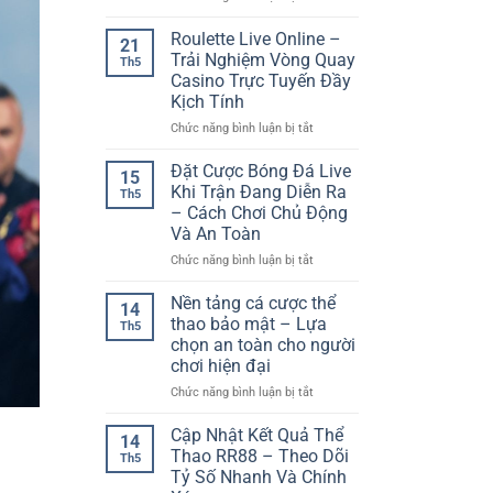
Chiến
Trải
Sòng
Lược
Nghiệm
Bài
Roulette Live Online –
21
Thể
Live
Trải Nghiệm Vòng Quay
Th5
Thao
Casino
Casino Trực Tuyến Đầy
Online
Hiện
Kịch Tính
Đầy
Đại
Hấp
–
ở
Chức năng bình luận bị tắt
Dẫn
Trải
Roulette
Nghiệm
Live
Đặt Cược Bóng Đá Live
15
Chân
Online
Khi Trận Đang Diễn Ra
Th5
Thực
–
– Cách Chơi Chủ Động
Ngay
Trải
Và An Toàn
Trên
Nghiệm
Thiết
Vòng
ở
Chức năng bình luận bị tắt
Bị
Quay
Đặt
Cá
Casino
Cược
Nền tảng cá cược thể
14
Nhân
Trực
Bóng
thao bảo mật – Lựa
Th5
Tuyến
Đá
chọn an toàn cho người
Đầy
Live
chơi hiện đại
Kịch
Khi
Tính
Trận
ở
Chức năng bình luận bị tắt
Đang
Nền
Diễn
tảng
Cập Nhật Kết Quả Thể
14
Ra
cá
Thao RR88 – Theo Dõi
Th5
–
cược
Tỷ Số Nhanh Và Chính
Cách
thể