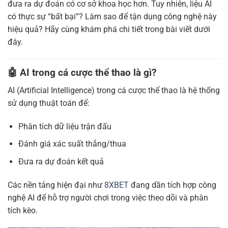
đưa ra dự đoán có cơ sở khoa học hơn. Tuy nhiên, liệu AI
có thực sự “bất bại”? Làm sao để tận dụng công nghệ này
hiệu quả? Hãy cùng khám phá chi tiết trong bài viết dưới
đây.
🤖 AI trong cá cược thể thao là gì?
AI (Artificial Intelligence) trong cá cược thể thao là hệ thống
sử dụng thuật toán để:
Phân tích dữ liệu trận đấu
Đánh giá xác suất thắng/thua
Đưa ra dự đoán kết quả
Các nền tảng hiện đại như
8XBET
đang dần tích hợp công
nghệ AI để hỗ trợ người chơi trong việc theo dõi và phân
tích kèo.