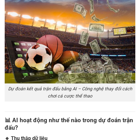
Dự đoán kết quả trận đấu bằng AI – Công nghệ thay đổi cách
chơi cá cược thể thao
📊 AI hoạt động như thế nào trong dự đoán trận
đấu?
🔹 Thu thập dữ liệu