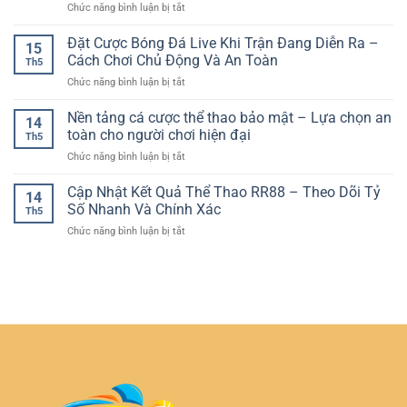
ở
Chức năng bình luận bị tắt
Hiện
Thể
Chiến
Roulette
Đại
Thao
Lược
Live
Đặt Cược Bóng Đá Live Khi Trận Đang Diễn Ra –
–
Online
15
Online
Trải
Cách Chơi Chủ Động Và An Toàn
Đầy
Th5
–
Nghiệm
Hấp
ở
Chức năng bình luận bị tắt
Trải
Chân
Dẫn
Đặt
Nghiệm
Thực
Cược
Nền tảng cá cược thể thao bảo mật – Lựa chọn an
Vòng
Ngay
14
Bóng
Quay
toàn cho người chơi hiện đại
Trên
Th5
Đá
Casino
Thiết
ở
Chức năng bình luận bị tắt
Live
Trực
Bị
Nền
Khi
Tuyến
Cá
tảng
Cập Nhật Kết Quả Thể Thao RR88 – Theo Dõi Tỷ
Trận
Đầy
14
Nhân
cá
Đang
Số Nhanh Và Chính Xác
Kịch
Th5
cược
Diễn
Tính
ở
Chức năng bình luận bị tắt
thể
Ra
Cập
thao
–
Nhật
bảo
Cách
Kết
mật
Chơi
Quả
–
Chủ
Thể
Lựa
Động
Thao
chọn
Và
RR88
an
An
–
toàn
Toàn
Theo
cho
Dõi
người
Tỷ
chơi