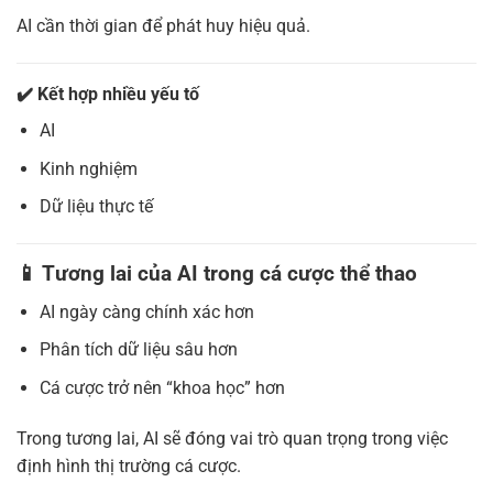
AI cần thời gian để phát huy hiệu quả.
✔️ Kết hợp nhiều yếu tố
AI
Kinh nghiệm
Dữ liệu thực tế
📱 Tương lai của AI trong cá cược thể thao
AI ngày càng chính xác hơn
Phân tích dữ liệu sâu hơn
Cá cược trở nên “khoa học” hơn
Trong tương lai, AI sẽ đóng vai trò quan trọng trong việc
định hình thị trường cá cược.