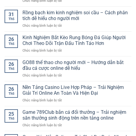
ở
Chức năng bình luận bị tắt
Đá
Gà
Rồng bạch kim kinh nghiệm soi cầu – Cách phân
31
Trực
tích dễ hiểu cho người mới
Th5
Tuyến
ở
Chức năng bình luận bị tắt
SP8BET
Rồng
–
bạch
Kinh Nghiệm Bắt Kèo Rung Bóng Đá Giúp Người
Trải
26
kim
Nghiệm
Chơi Theo Dõi Trận Đấu Tỉnh Táo Hơn
Th5
kinh
Trận
ở
Chức năng bình luận bị tắt
nghiệm
Đấu
Kinh
soi
Kịch
Nghiệm
GO88 thể thao cho người mới – Hướng dẫn bắt
cầu
Tính
26
Bắt
–
đầu cá cược online dễ hiểu
Trên
Th5
Kèo
Cách
Nền
ở
Chức năng bình luận bị tắt
Rung
phân
Tảng
GO88
Bóng
tích
Online
thể
Nền Tảng Casino Live Hợp Pháp – Trải Nghiệm
Đá
dễ
26
thao
Giúp
Giải Trí Online An Toàn Và Hiện Đại
hiểu
Th5
cho
Người
cho
ở
Chức năng bình luận bị tắt
người
Chơi
người
Nền
mới
Theo
mới
Tảng
Game 789Club bắn cá đổi thưởng – Trải nghiệm
–
Dõi
25
Casino
Hướng
săn thưởng sinh động trên nền tảng online
Trận
Th5
Live
dẫn
Đấu
ở
Chức năng bình luận bị tắt
Hợp
bắt
Tỉnh
Game
Pháp
đầu
Táo
789Club