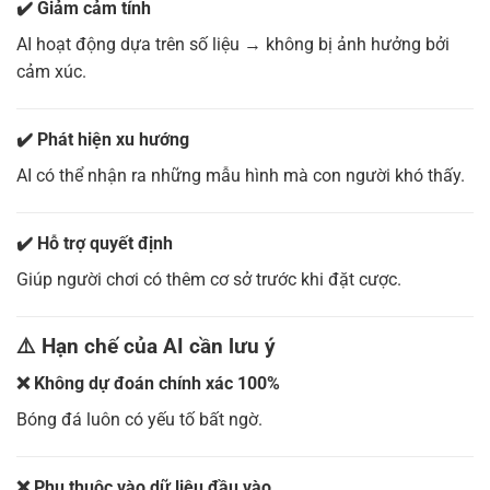
✔️ Giảm cảm tính
AI hoạt động dựa trên số liệu → không bị ảnh hưởng bởi
cảm xúc.
✔️ Phát hiện xu hướng
AI có thể nhận ra những mẫu hình mà con người khó thấy.
✔️ Hỗ trợ quyết định
Giúp người chơi có thêm cơ sở trước khi đặt cược.
⚠️ Hạn chế của AI cần lưu ý
❌ Không dự đoán chính xác 100%
Bóng đá luôn có yếu tố bất ngờ.
❌ Phụ thuộc vào dữ liệu đầu vào