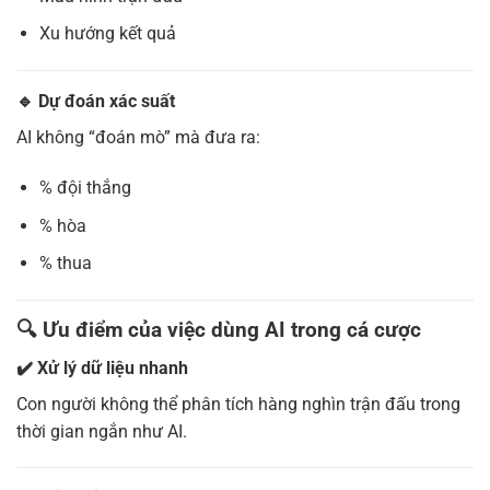
Xu hướng kết quả
🔹 Dự đoán xác suất
AI không “đoán mò” mà đưa ra:
% đội thắng
% hòa
% thua
🔍 Ưu điểm của việc dùng AI trong cá cược
✔️ Xử lý dữ liệu nhanh
Con người không thể phân tích hàng nghìn trận đấu trong
thời gian ngắn như AI.