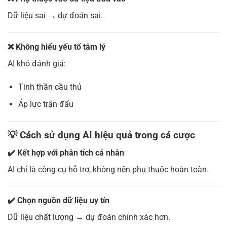
Dữ liệu sai → dự đoán sai.
❌ Không hiểu yếu tố tâm lý
AI khó đánh giá:
Tinh thần cầu thủ
Áp lực trận đấu
💡 Cách sử dụng AI hiệu quả trong cá cược
✔️ Kết hợp với phân tích cá nhân
AI chỉ là công cụ hỗ trợ, không nên phụ thuộc hoàn toàn.
✔️ Chọn nguồn dữ liệu uy tín
Dữ liệu chất lượng → dự đoán chính xác hơn.