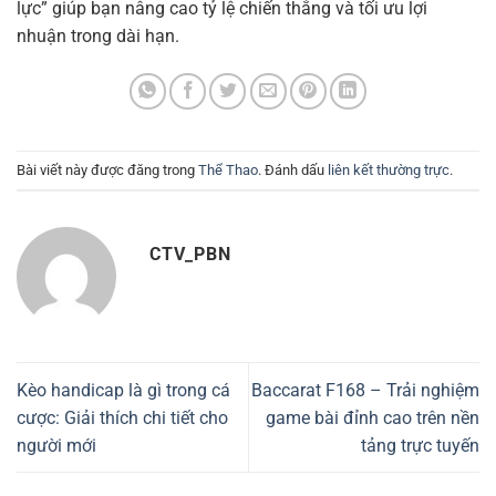
lực” giúp bạn nâng cao tỷ lệ chiến thắng và tối ưu lợi
nhuận trong dài hạn.
Bài viết này được đăng trong
Thể Thao
. Đánh dấu
liên kết thường trực
.
CTV_PBN
Kèo handicap là gì trong cá
Baccarat F168 – Trải nghiệm
cược: Giải thích chi tiết cho
game bài đỉnh cao trên nền
người mới
tảng trực tuyến