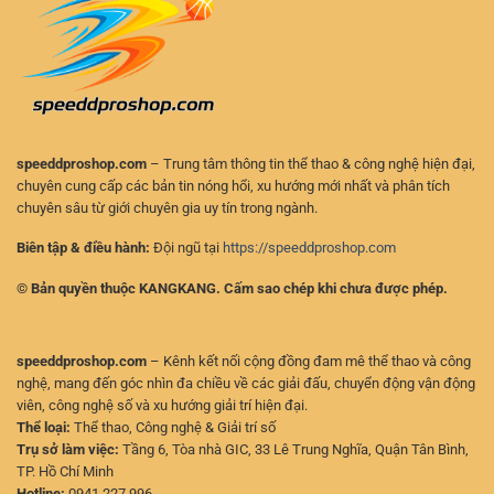
Số
hiện
Nhanh
đại
Và
Chính
Xác
speeddproshop.com
– Trung tâm thông tin thể thao & công nghệ hiện đại,
chuyên cung cấp các bản tin nóng hổi, xu hướng mới nhất và phân tích
chuyên sâu từ giới chuyên gia uy tín trong ngành.
Biên tập & điều hành:
Đội ngũ tại
https://speeddproshop.com
© Bản quyền thuộc KANGKANG. Cấm sao chép khi chưa được phép.
speeddproshop.com
– Kênh kết nối cộng đồng đam mê thể thao và công
nghệ, mang đến góc nhìn đa chiều về các giải đấu, chuyển động vận động
viên, công nghệ số và xu hướng giải trí hiện đại.
Thể loại:
Thể thao, Công nghệ & Giải trí số
Trụ sở làm việc:
Tầng 6, Tòa nhà GIC, 33 Lê Trung Nghĩa, Quận Tân Bình,
TP. Hồ Chí Minh
Hotline:
0941.227.996