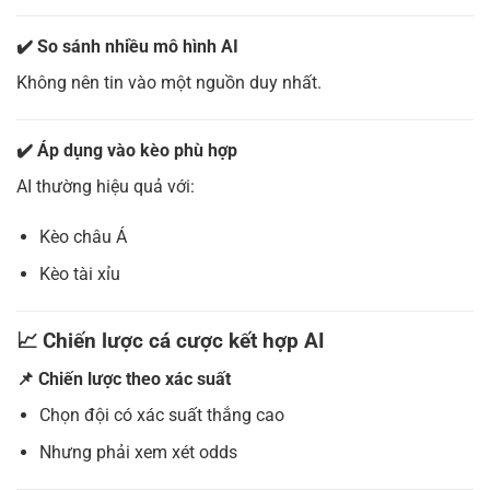
✔️ So sánh nhiều mô hình AI
Không nên tin vào một nguồn duy nhất.
✔️ Áp dụng vào kèo phù hợp
AI thường hiệu quả với:
Kèo châu Á
Kèo tài xỉu
📈 Chiến lược cá cược kết hợp AI
📌 Chiến lược theo xác suất
Chọn đội có xác suất thắng cao
Nhưng phải xem xét odds