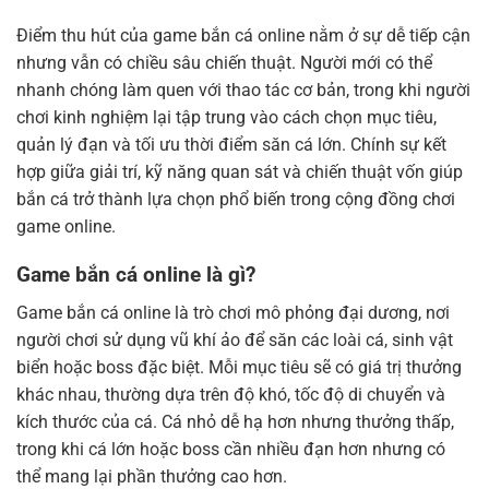
Điểm thu hút của game bắn cá online nằm ở sự dễ tiếp cận
nhưng vẫn có chiều sâu chiến thuật. Người mới có thể
nhanh chóng làm quen với thao tác cơ bản, trong khi người
chơi kinh nghiệm lại tập trung vào cách chọn mục tiêu,
quản lý đạn và tối ưu thời điểm săn cá lớn. Chính sự kết
hợp giữa giải trí, kỹ năng quan sát và chiến thuật vốn giúp
bắn cá trở thành lựa chọn phổ biến trong cộng đồng chơi
game online.
Game bắn cá online là gì?
Game bắn cá online là trò chơi mô phỏng đại dương, nơi
người chơi sử dụng vũ khí ảo để săn các loài cá, sinh vật
biển hoặc boss đặc biệt. Mỗi mục tiêu sẽ có giá trị thưởng
khác nhau, thường dựa trên độ khó, tốc độ di chuyển và
kích thước của cá. Cá nhỏ dễ hạ hơn nhưng thưởng thấp,
trong khi cá lớn hoặc boss cần nhiều đạn hơn nhưng có
thể mang lại phần thưởng cao hơn.