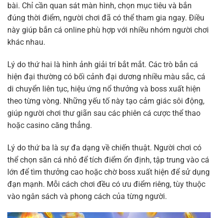
bài. Chỉ cần quan sát màn hình, chọn mục tiêu và bắn
đúng thời điểm, người chơi đã có thể tham gia ngay. Điều
này giúp bắn cá online phù hợp với nhiều nhóm người chơi
khác nhau.
Lý do thứ hai là hình ảnh giải trí bắt mắt. Các trò bắn cá
hiện đại thường có bối cảnh đại dương nhiều màu sắc, cá
di chuyển liên tục, hiệu ứng nổ thưởng và boss xuất hiện
theo từng vòng. Những yếu tố này tạo cảm giác sôi động,
giúp người chơi thư giãn sau các phiên cá cược thể thao
hoặc casino căng thẳng.
Lý do thứ ba là sự đa dạng về chiến thuật. Người chơi có
thể chọn săn cá nhỏ để tích điểm ổn định, tập trung vào cá
lớn để tìm thưởng cao hoặc chờ boss xuất hiện để sử dụng
đạn mạnh. Mỗi cách chơi đều có ưu điểm riêng, tùy thuộc
vào ngân sách và phong cách của từng người.