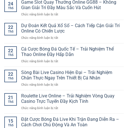
Xúc
Game Slot Quay Thưởng Online GG88 – Không
–
Online
24
Xắc
Trải
Gian Giải Trí Đầy Màu Sắc Và Cuốn Hút
An
Th5
Online
nghiệm
Toàn
ở
Chức năng bình luận bị tắt
–
săn
Và
Game
Trò
thưởng
Hiện
Slot
Dự Đoán Kết Quả Xổ Số – Cách Tiếp Cận Giải Trí
Chơi
sinh
22
Đại
Quay
Dự
Online Có Chiến Lược
động
Th5
Thưởng
Đoán
trên
ở
Chức năng bình luận bị tắt
Online
Nhanh
nền
Dự
GG88
Và
tảng
Đoán
Cá Cược Bóng Đá Quốc Tế – Trải Nghiệm Thể
–
Đầy
22
online
Kết
Không
Thao Online Đầy Hấp Dẫn
Kịch
Th5
Quả
Gian
Tính
ở
Chức năng bình luận bị tắt
Xổ
Giải
Cá
Số
Trí
Cược
Sòng Bài Live Casino Hiện Đại – Trải Nghiệm
–
Đầy
22
Bóng
Cách
Chân Thực Ngay Trên Thiết Bị Cá Nhân
Màu
Th5
Đá
Tiếp
Sắc
ở
Chức năng bình luận bị tắt
Quốc
Cận
Và
Sòng
Tế
Giải
Cuốn
Bài
Roulette Live Online – Trải Nghiệm Vòng Quay
–
Trí
21
Hút
Live
Trải
Casino Trực Tuyến Đầy Kịch Tính
Online
Th5
Casino
Nghiệm
Có
ở
Chức năng bình luận bị tắt
Hiện
Thể
Chiến
Roulette
Đại
Thao
Lược
Live
Đặt Cược Bóng Đá Live Khi Trận Đang Diễn Ra –
–
Online
15
Online
Trải
Cách Chơi Chủ Động Và An Toàn
Đầy
Th5
–