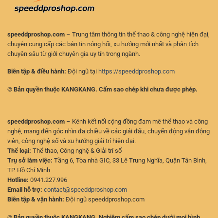
speeddproshop.com
– Trung tâm thông tin thể thao & công nghệ hiện đại,
chuyên cung cấp các bản tin nóng hổi, xu hướng mới nhất và phân tích
chuyên sâu từ giới chuyên gia uy tín trong ngành.
Biên tập & điều hành:
Đội ngũ tại
https://speeddproshop.com
© Bản quyền thuộc KANGKANG. Cấm sao chép khi chưa được phép.
speeddproshop.com
– Kênh kết nối cộng đồng đam mê thể thao và công
nghệ, mang đến góc nhìn đa chiều về các giải đấu, chuyển động vận động
viên, công nghệ số và xu hướng giải trí hiện đại.
Thể loại:
Thể thao, Công nghệ & Giải trí số
Trụ sở làm việc:
Tầng 6, Tòa nhà GIC, 33 Lê Trung Nghĩa, Quận Tân Bình,
TP. Hồ Chí Minh
Hotline:
0941.227.996
Email hỗ trợ:
contact@speeddproshop.com
Biên tập & vận hành:
Đội ngũ speeddproshop.com
© Bản quyền thuộc KANGKANG. Nghiêm cấm sao chép dưới mọi hình