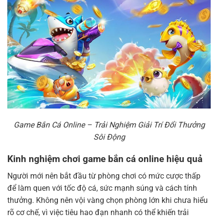
Game Bắn Cá Online – Trải Nghiệm Giải Trí Đổi Thưởng
Sôi Động
Kinh nghiệm chơi game bắn cá online hiệu quả
Người mới nên bắt đầu từ phòng chơi có mức cược thấp
để làm quen với tốc độ cá, sức mạnh súng và cách tính
thưởng. Không nên vội vàng chọn phòng lớn khi chưa hiểu
rõ cơ chế, vì việc tiêu hao đạn nhanh có thể khiến trải