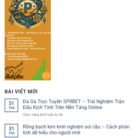
BÀI VIẾT MỚI
Đá Gà Trực Tuyến SP8BET – Trải Nghiệm Trận
31
Đấu Kịch Tính Trên Nền Tảng Online
Th5
ở
Chức năng bình luận bị tắt
Đá
Gà
Rồng bạch kim kinh nghiệm soi cầu – Cách phân
31
Trực
tích dễ hiểu cho người mới
Th5
Tuyến