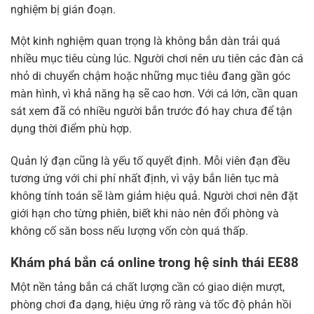
nghiệm bị gián đoạn.
Một kinh nghiệm quan trọng là không bắn dàn trải quá
nhiều mục tiêu cùng lúc. Người chơi nên ưu tiên các đàn cá
nhỏ di chuyển chậm hoặc những mục tiêu đang gần góc
màn hình, vì khả năng hạ sẽ cao hơn. Với cá lớn, cần quan
sát xem đã có nhiều người bắn trước đó hay chưa để tận
dụng thời điểm phù hợp.
Quản lý đạn cũng là yếu tố quyết định. Mỗi viên đạn đều
tương ứng với chi phí nhất định, vì vậy bắn liên tục mà
không tính toán sẽ làm giảm hiệu quả. Người chơi nên đặt
giới hạn cho từng phiên, biết khi nào nên đổi phòng và
không cố săn boss nếu lượng vốn còn quá thấp.
Khám phá bắn cá online trong hệ sinh thái EE88
Một nền tảng bắn cá chất lượng cần có giao diện mượt,
phòng chơi đa dạng, hiệu ứng rõ ràng và tốc độ phản hồi