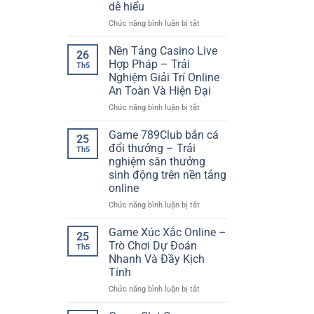
dễ hiểu
hiểu
Bóng
cho
Đá
ở
Chức năng bình luận bị tắt
người
Giúp
GO88
mới
Người
thể
Nền Tảng Casino Live
26
Chơi
thao
Hợp Pháp – Trải
Th5
Theo
cho
Nghiệm Giải Trí Online
Dõi
người
An Toàn Và Hiện Đại
Trận
mới
Đấu
–
ở
Chức năng bình luận bị tắt
Tỉnh
Hướng
Nền
Táo
dẫn
Tảng
Game 789Club bắn cá
25
Hơn
bắt
Casino
đổi thưởng – Trải
Th5
đầu
Live
nghiệm săn thưởng
cá
Hợp
sinh động trên nền tảng
cược
Pháp
online
online
–
dễ
Trải
ở
Chức năng bình luận bị tắt
hiểu
Nghiệm
Game
Giải
789Club
Game Xúc Xắc Online –
25
Trí
bắn
Trò Chơi Dự Đoán
Th5
Online
cá
Nhanh Và Đầy Kịch
An
đổi
Tính
Toàn
thưởng
Và
–
ở
Chức năng bình luận bị tắt
Hiện
Trải
Game
Đại
nghiệm
Xúc