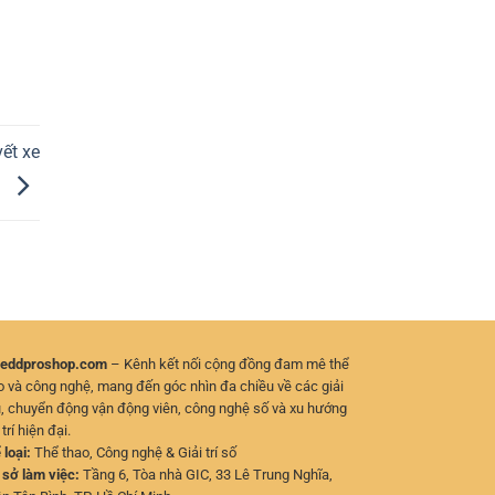
vết xe
?
eeddproshop.com
– Kênh kết nối cộng đồng đam mê thể
o và công nghệ, mang đến góc nhìn đa chiều về các giải
, chuyển động vận động viên, công nghệ số và xu hướng
 trí hiện đại.
 loại:
Thể thao, Công nghệ & Giải trí số
 sở làm việc:
Tầng 6, Tòa nhà GIC, 33 Lê Trung Nghĩa,