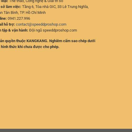
 loại:
Thể thao, Công nghệ & Giải trí số
 sở làm việc:
Tầng 6, Tòa nhà GIC, 33 Lê Trung Nghĩa,
n Tân Bình, TP. Hồ Chí Minh
line:
0941.227.996
il hỗ trợ:
contact@speeddproshop.com
n tập & vận hành:
Đội ngũ speeddproshop.com
ản quyền thuộc KANGKANG. Nghiêm cấm sao chép dưới
 hình thức khi chưa được cho phép.