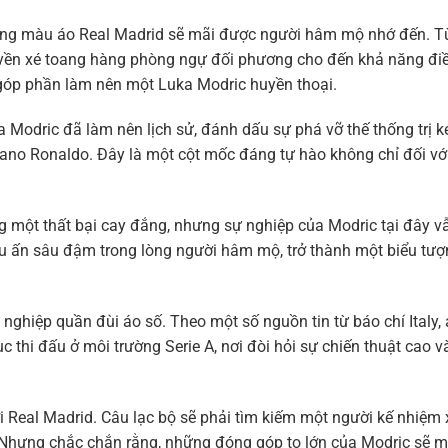
ong màu áo Real Madrid sẽ mãi được người hâm mộ nhớ đến. T
uyền xé toang hàng phòng ngự đối phương cho đến khả năng đi
ã góp phần làm nên một Luka Modric huyền thoại.
 Modric đã làm nên lịch sử, đánh dấu sự phá vỡ thế thống trị k
tiano Ronaldo. Đây là một cột mốc đáng tự hào không chỉ đối vớ
g một thất bại cay đắng, nhưng sự nghiệp của Modric tại đây v
ấu ấn sâu đậm trong lòng người hâm mộ, trở thành một biểu tư
 nghiệp quần đùi áo số. Theo một số nguồn tin từ báo chí Italy,
 thi đấu ở môi trường Serie A, nơi đòi hỏi sự chiến thuật cao và
ới Real Madrid. Câu lạc bộ sẽ phải tìm kiếm một người kế nhiệm
 Nhưng chắc chắn rằng, những đóng góp to lớn của Modric sẽ m