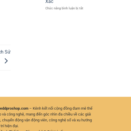
Xác
Chơi
thao
Chủ
bảo
ở
Chức năng bình luận bị tắt
Động
mật
Cập
Và
–
Nhật
An
Lựa
Kết
Toàn
chọn
Quả
an
Thể
toàn
Thao
cho
RR88
người
–
ch Sử
chơi
Theo
hiện
Dõi
u
đại
Tỷ
Số
Nhanh
Và
Chính
Xác
eeddproshop.com
– Kênh kết nối cộng đồng đam mê thể
o và công nghệ, mang đến góc nhìn đa chiều về các giải
, chuyển động vận động viên, công nghệ số và xu hướng
 trí hiện đại.