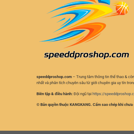
speeddproshop.com
– Trung tâm thông tin thể thao & côn
nhất và phân tích chuyên sâu từ giới chuyên gia uy tín tro
Biên tập & điều hành:
Đội ngũ tại
https://speeddproshop.
© Bản quyền thuộc KANGKANG. Cấm sao chép khi chưa 