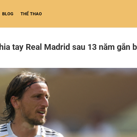
BLOG
THỂ THAO
hia tay Real Madrid sau 13 năm gắn 