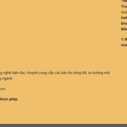
Thể
Trụ
Quậ
Hot
Ema
Biê
© B
mọi
g nghệ hiện đại, chuyên cung cấp các bản tin nóng hổi, xu hướng mới
ng ngành.
com
được phép.