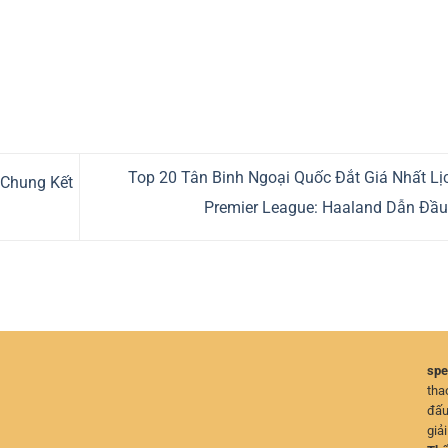
Top 20 Tân Binh Ngoại Quốc Đắt Giá Nhất Lị
 Chung Kết
Premier League: Haaland Dẫn Đầ
sp
tha
đấu
giải