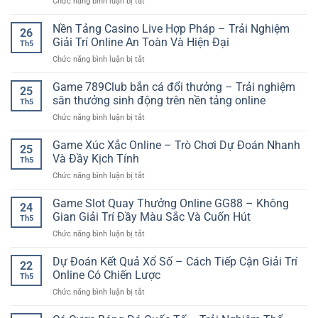
ở
Chức năng bình luận bị tắt
Rung
phân
Tảng
GO88
Bóng
tích
Online
thể
Nền Tảng Casino Live Hợp Pháp – Trải Nghiệm
Đá
dễ
26
thao
Giúp
Giải Trí Online An Toàn Và Hiện Đại
hiểu
Th5
cho
Người
cho
ở
Chức năng bình luận bị tắt
người
Chơi
người
Nền
mới
Theo
mới
Tảng
Game 789Club bắn cá đổi thưởng – Trải nghiệm
–
Dõi
25
Casino
Hướng
săn thưởng sinh động trên nền tảng online
Trận
Th5
Live
dẫn
Đấu
ở
Chức năng bình luận bị tắt
Hợp
bắt
Tỉnh
Game
Pháp
đầu
Táo
789Club
Game Xúc Xắc Online – Trò Chơi Dự Đoán Nhanh
–
cá
25
Hơn
bắn
Trải
Và Đầy Kịch Tính
cược
Th5
cá
Nghiệm
online
ở
Chức năng bình luận bị tắt
đổi
Giải
dễ
Game
thưởng
Trí
hiểu
Xúc
Game Slot Quay Thưởng Online GG88 – Không
–
Online
24
Xắc
Trải
Gian Giải Trí Đầy Màu Sắc Và Cuốn Hút
An
Th5
Online
nghiệm
Toàn
ở
Chức năng bình luận bị tắt
–
săn
Và
Game
Trò
thưởng
Hiện
Slot
Dự Đoán Kết Quả Xổ Số – Cách Tiếp Cận Giải Trí
Chơi
sinh
22
Đại
Quay
Dự
Online Có Chiến Lược
động
Th5
Thưởng
Đoán
trên
ở
Chức năng bình luận bị tắt
Online
Nhanh
nền
Dự
GG88
Và
tảng
Đoán
–