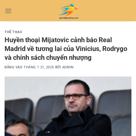
Bỏ
qua
nội
dung
THỂ THAO
Huyền thoại Mijatovic cảnh báo Real
Madrid về tương lai của Vinicius, Rodrygo
và chính sách chuyển nhượng
ĐĂNG VÀO
THÁNG 7 21, 2025
BỞI
ADMIN