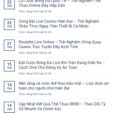
Cá Cược Bóng Đá Quốc Tế – Trải Nghiệm Thể
Đầy
22
online
Kết
Không
Thao Online Đầy Hấp Dẫn
Kịch
Th5
Quả
Gian
Tính
ở
Chức năng bình luận bị tắt
Xổ
Giải
Cá
Số
Trí
Cược
Sòng Bài Live Casino Hiện Đại – Trải Nghiệm
–
Đầy
22
Bóng
Cách
Chân Thực Ngay Trên Thiết Bị Cá Nhân
Màu
Th5
Đá
Tiếp
Sắc
ở
Chức năng bình luận bị tắt
Quốc
Cận
Và
Sòng
Tế
Giải
Cuốn
Bài
Roulette Live Online – Trải Nghiệm Vòng Quay
–
Trí
21
Hút
Live
Trải
Casino Trực Tuyến Đầy Kịch Tính
Online
Th5
Casino
Nghiệm
Có
ở
Chức năng bình luận bị tắt
Hiện
Thể
Chiến
Roulette
Đại
Thao
Lược
Live
Đặt Cược Bóng Đá Live Khi Trận Đang Diễn Ra –
–
Online
15
Online
Trải
Cách Chơi Chủ Động Và An Toàn
Đầy
Th5
–
Nghiệm
Hấp
ở
Chức năng bình luận bị tắt
Trải
Chân
Dẫn
Đặt
Nghiệm
Thực
Cược
Nền tảng cá cược thể thao bảo mật – Lựa chọn an
Vòng
Ngay
14
Bóng
Quay
toàn cho người chơi hiện đại
Trên
Th5
Đá
Casino
Thiết
ở
Chức năng bình luận bị tắt
Live
Trực
Bị
Nền
Khi
Tuyến
Cá
tảng
Cập Nhật Kết Quả Thể Thao RR88 – Theo Dõi Tỷ
Trận
Đầy
14
Nhân
cá
Đang
Số Nhanh Và Chính Xác
Kịch
Th5
cược
Diễn
Tính