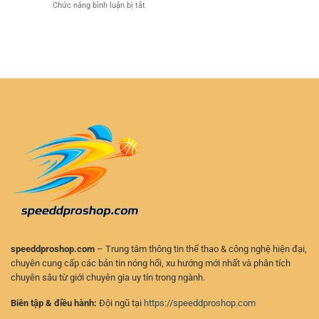
ở
Chức năng bình luận bị tắt
thể
Ra
Cập
thao
–
Nhật
bảo
Cách
Kết
mật
Chơi
Quả
–
Chủ
Thể
Lựa
Động
Thao
chọn
Và
RR88
an
An
–
toàn
Toàn
Theo
cho
Dõi
người
Tỷ
chơi
Số
hiện
Nhanh
đại
Và
Chính
Xác
speeddproshop.com
– Trung tâm thông tin thể thao & công nghệ hiện đại,
chuyên cung cấp các bản tin nóng hổi, xu hướng mới nhất và phân tích
chuyên sâu từ giới chuyên gia uy tín trong ngành.
Biên tập & điều hành:
Đội ngũ tại
https://speeddproshop.com