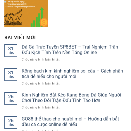
BÀI VIẾT MỚI
Đá Gà Trực Tuyến SP8BET – Trải Nghiệm Trận
31
Đấu Kịch Tính Trên Nền Tảng Online
Th5
ở
Chức năng bình luận bị tắt
Đá
Gà
Rồng bạch kim kinh nghiệm soi cầu – Cách phân
31
Trực
tích dễ hiểu cho người mới
Th5
Tuyến
ở
Chức năng bình luận bị tắt
SP8BET
Rồng
–
bạch
Kinh Nghiệm Bắt Kèo Rung Bóng Đá Giúp Người
Trải
26
kim
Nghiệm
Chơi Theo Dõi Trận Đấu Tỉnh Táo Hơn
Th5
kinh
Trận
ở
Chức năng bình luận bị tắt
nghiệm
Đấu
Kinh
soi
Kịch
Nghiệm
GO88 thể thao cho người mới – Hướng dẫn bắt
cầu
Tính
26
Bắt
–
đầu cá cược online dễ hiểu
Trên
Th5
Kèo
Cách
Nền