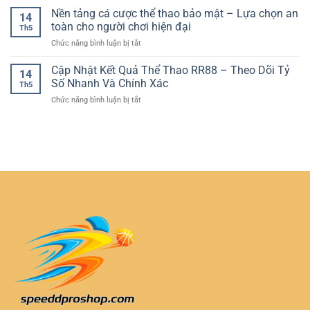
Thực
Cược
Nền tảng cá cược thể thao bảo mật – Lựa chọn an
Vòng
Ngay
14
Bóng
Quay
toàn cho người chơi hiện đại
Trên
Th5
Đá
Casino
Thiết
ở
Chức năng bình luận bị tắt
Live
Trực
Bị
Nền
Khi
Tuyến
Cá
tảng
Cập Nhật Kết Quả Thể Thao RR88 – Theo Dõi Tỷ
Trận
Đầy
14
Nhân
cá
Đang
Số Nhanh Và Chính Xác
Kịch
Th5
cược
Diễn
Tính
ở
Chức năng bình luận bị tắt
thể
Ra
Cập
thao
–
Nhật
bảo
Cách
Kết
mật
Chơi
Quả
–
Chủ
Thể
Lựa
Động
Thao
chọn
Và
RR88
an
An
–
toàn
Toàn
Theo
cho
Dõi
người
Tỷ
chơi
Số
hiện
Nhanh
đại
Và
Chính
Xác