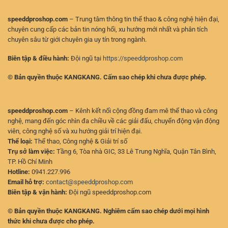
speeddproshop.com
– Trung tâm thông tin thể thao & công nghệ hiện đại,
chuyên cung cấp các bản tin nóng hổi, xu hướng mới nhất và phân tích
chuyên sâu từ giới chuyên gia uy tín trong ngành.
Biên tập & điều hành:
Đội ngũ tại
https://speeddproshop.com
© Bản quyền thuộc KANGKANG. Cấm sao chép khi chưa được phép.
speeddproshop.com
– Kênh kết nối cộng đồng đam mê thể thao và công
nghệ, mang đến góc nhìn đa chiều về các giải đấu, chuyển động vận động
viên, công nghệ số và xu hướng giải trí hiện đại.
Thể loại:
Thể thao, Công nghệ & Giải trí số
Trụ sở làm việc:
Tầng 6, Tòa nhà GIC, 33 Lê Trung Nghĩa, Quận Tân Bình,
TP. Hồ Chí Minh
Hotline:
0941.227.996
Email hỗ trợ:
contact@speeddproshop.com
Biên tập & vận hành:
Đội ngũ speeddproshop.com
© Bản quyền thuộc KANGKANG. Nghiêm cấm sao chép dưới mọi hình
thức khi chưa được cho phép.