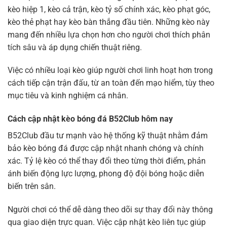
kèo hiệp 1, kèo cả trận, kèo tỷ số chính xác, kèo phạt góc,
kèo thẻ phạt hay kèo bàn thắng đầu tiên. Những kèo này
mang đến nhiều lựa chọn hơn cho người chơi thích phân
tích sâu và áp dụng chiến thuật riêng.
Việc có nhiều loại kèo giúp người chơi linh hoạt hơn trong
cách tiếp cận trận đấu, từ an toàn đến mạo hiểm, tùy theo
mục tiêu và kinh nghiệm cá nhân.
Cách cập nhật kèo bóng đá B52Club hôm nay
B52Club đầu tư mạnh vào hệ thống kỹ thuật nhằm đảm
bảo kèo bóng đá được cập nhật nhanh chóng và chính
xác. Tỷ lệ kèo có thể thay đổi theo từng thời điểm, phản
ánh biến động lực lượng, phong độ đội bóng hoặc diễn
biến trên sân.
Người chơi có thể dễ dàng theo dõi sự thay đổi này thông
qua giao diện trực quan. Việc cập nhật kèo liên tục giúp