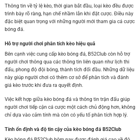
Thông tin về tỷ lệ kèo, thời gian bắt đầu, loại kèo đều được
trình bày rõ ràng, hạn chế nhầm lẫn khi đặt cược. Điều này
đặc biệt quan trọng với những người mới tham gia cá cược
bóng đá.
Hỗ trợ người chơi phân tích kèo hiệu quả
Bên cạnh việc cung cấp kèo bóng đá, B52Club còn hỗ trợ
người chơi thông qua các thông tin liên quan như lịch thi
đấu, phong độ đội bóng, thành tích đối đầu. Những dữ liệu
này giúp người chơi có thêm cơ sở để phân tích và đánh
giá kèo trước khi đưa ra quyết định.
Việc kết hợp giữa kèo bóng đá và thông tin trận đấu giúp
người chơi tiếp cận cá cược một cách chủ động hơn, không
chỉ dựa vào cảm tính mà còn có yếu tố phân tích hợp lý.
Tính ổn định và độ tin cậy của kèo bóng đá B52Club
Kèo bóng đá B52Club hôm nay được đánh giá cao về độ