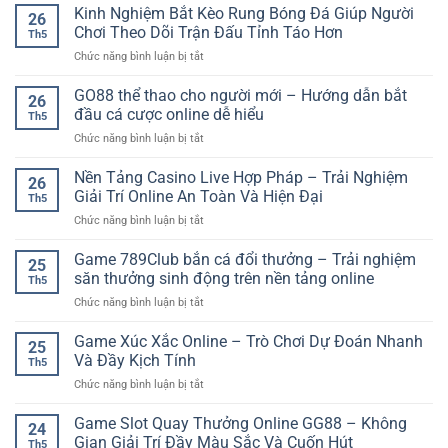
bạch
Kinh Nghiệm Bắt Kèo Rung Bóng Đá Giúp Người
Trải
26
kim
Nghiệm
Chơi Theo Dõi Trận Đấu Tỉnh Táo Hơn
Th5
kinh
Trận
ở
Chức năng bình luận bị tắt
nghiệm
Đấu
Kinh
soi
Kịch
Nghiệm
GO88 thể thao cho người mới – Hướng dẫn bắt
cầu
Tính
26
Bắt
–
đầu cá cược online dễ hiểu
Trên
Th5
Kèo
Cách
Nền
ở
Chức năng bình luận bị tắt
Rung
phân
Tảng
GO88
Bóng
tích
Online
thể
Nền Tảng Casino Live Hợp Pháp – Trải Nghiệm
Đá
dễ
26
thao
Giúp
Giải Trí Online An Toàn Và Hiện Đại
hiểu
Th5
cho
Người
cho
ở
Chức năng bình luận bị tắt
người
Chơi
người
Nền
mới
Theo
mới
Tảng
Game 789Club bắn cá đổi thưởng – Trải nghiệm
–
Dõi
25
Casino
Hướng
săn thưởng sinh động trên nền tảng online
Trận
Th5
Live
dẫn
Đấu
ở
Chức năng bình luận bị tắt
Hợp
bắt
Tỉnh
Game
Pháp
đầu
Táo
789Club
Game Xúc Xắc Online – Trò Chơi Dự Đoán Nhanh
–
cá
25
Hơn
bắn
Trải
Và Đầy Kịch Tính
cược
Th5
cá
Nghiệm
online
ở
Chức năng bình luận bị tắt
đổi
Giải
dễ
Game
thưởng
Trí
hiểu
Xúc
Game Slot Quay Thưởng Online GG88 – Không
–
Online
24
Xắc
Trải
Gian Giải Trí Đầy Màu Sắc Và Cuốn Hút
An
Th5