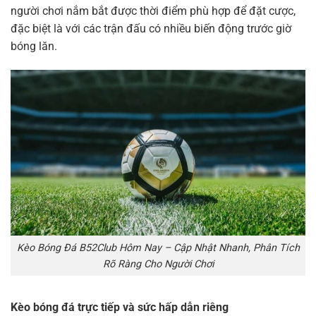
người chơi nắm bắt được thời điểm phù hợp để đặt cược,
đặc biệt là với các trận đấu có nhiều biến động trước giờ
bóng lăn.
Kèo Bóng Đá B52Club Hôm Nay – Cập Nhật Nhanh, Phân Tích
Rõ Ràng Cho Người Chơi
Kèo bóng đá trực tiếp và sức hấp dẫn riêng