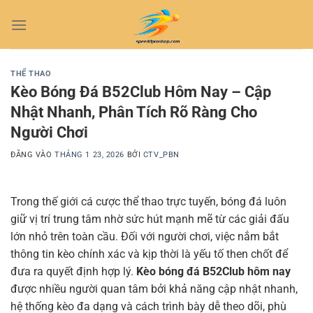
Bỏ
qua
nội
dung
THỂ THAO
Kèo Bóng Đá B52Club Hôm Nay – Cập
Nhật Nhanh, Phân Tích Rõ Ràng Cho
Người Chơi
ĐĂNG VÀO
THÁNG 1 23, 2026
BỞI
CTV_PBN
Trong thế giới cá cược thể thao trực tuyến, bóng đá luôn
giữ vị trí trung tâm nhờ sức hút mạnh mẽ từ các giải đấu
lớn nhỏ trên toàn cầu. Đối với người chơi, việc nắm bắt
thông tin kèo chính xác và kịp thời là yếu tố then chốt để
đưa ra quyết định hợp lý.
Kèo bóng đá B52Club hôm nay
được nhiều người quan tâm bởi khả năng cập nhật nhanh,
hệ thống kèo đa dạng và cách trình bày dễ theo dõi, phù