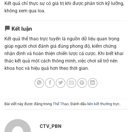
Kết quả chỉ thực sự có giá trị khi được phân tích kỹ lưỡng,
không xem qua loa.
🏁 Kết luận
Kết quả thể thao trực tuyến là nguồn dữ liệu quan trọng
giúp người chơi đánh giá đúng phong độ, kiểm chứng
nhận định và hoàn thiện chiến lược cá cược. Khi biết khai
thác kết quả một cách thông minh, việc chơi sẽ trở nên
khoa học và hiệu quả hơn theo thời gian.
Bài viết này được đăng trong
Thể Thao
. Đánh dấu
liên kết thường trực
.
CTV_PBN