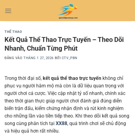
Bỏ
qua
nội
dung
THỂ THAO
Kết Quả Thể Thao Trực Tuyến – Theo Dõi
Nhanh, Chuẩn Từng Phút
ĐĂNG VÀO
THÁNG 1 27, 2026
BỞI
CTV_PBN
Trong thời đại số,
kết quả thể thao trực tuyến
không chỉ
phục vụ người hâm mộ mà còn là dữ liệu quan trọng với
người chơi cá cược. Việc cập nhật tỷ số nhanh, chính xác
theo thời gian thực giúp người chơi đánh giá đúng diễn
biến trận đấu, kiểm chứng nhận định và rút kinh nghiệm
cho những lần vào tiền tiếp theo. Khi theo dõi kết quả song
song cùng phân tích tại
XX88
, quá trình chơi sẽ chủ động
và hiệu quả hơn rất nhiều.