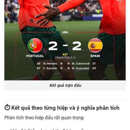
Kết quả trận đấu
⏱️ Kết quả theo từng hiệp và ý nghĩa phân tích
Phân tích theo hiệp đấu rất quan trọng: