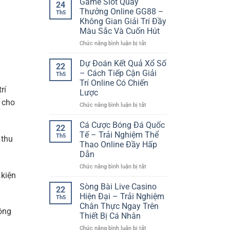
Game Slot Quay
24
săn
Xắc
Thưởng Online GG88 –
Th5
thưởng
Online
Không Gian Giải Trí Đầy
sinh
–
Màu Sắc Và Cuốn Hút
động
Trò
trên
Chơi
ở
Chức năng bình luận bị tắt
nền
Dự
Game
tảng
Đoán
Slot
Dự Đoán Kết Quả Xổ Số
22
online
Nhanh
Quay
– Cách Tiếp Cận Giải
Th5
Và
Thưởng
Trí Online Có Chiến
Đầy
Online
rí
Lược
Kịch
GG88
 cho
Tính
–
ở
Chức năng bình luận bị tắt
Không
Dự
Gian
Đoán
Cá Cược Bóng Đá Quốc
22
Giải
Kết
Tế – Trải Nghiệm Thể
Th5
 thu
Trí
Quả
Thao Online Đầy Hấp
Đầy
Xổ
Dẫn
Màu
Số
Sắc
–
ở
Chức năng bình luận bị tắt
 kiện
Và
Cách
Cá
Cuốn
Tiếp
Cược
Sòng Bài Live Casino
22
Hút
Cận
Bóng
Hiện Đại – Trải Nghiệm
Th5
Giải
Đá
Chân Thực Ngay Trên
Trí
Quốc
ộng
Thiết Bị Cá Nhân
Online
Tế
Có
–
ở
Chức năng bình luận bị tắt