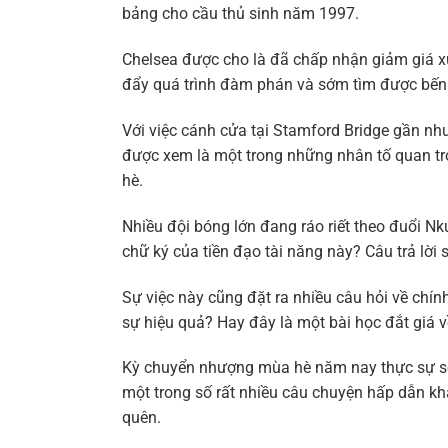
bảng cho cầu thủ sinh năm 1997.
Chelsea được cho là đã chấp nhận giảm giá x
đẩy quá trình đàm phán và sớm tìm được bến
Với việc cánh cửa tại Stamford Bridge gần như
được xem là một trong những nhân tố quan t
hè.
Nhiều đội bóng lớn đang ráo riết theo đuổi Nk
chữ ký của tiền đạo tài năng này? Câu trả lời
Sự việc này cũng đặt ra nhiều câu hỏi về chí
sự hiệu quả? Hay đây là một bài học đắt giá v
Kỳ chuyển nhượng mùa hè năm nay thực sự sôi
một trong số rất nhiều câu chuyện hấp dẫn 
quên.