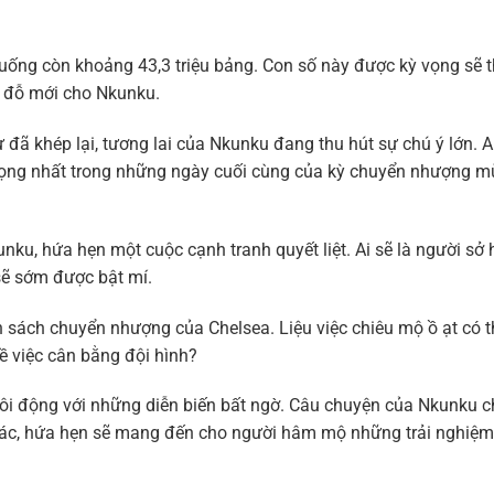
uống còn khoảng 43,3 triệu bảng. Con số này được kỳ vọng sẽ 
 đỗ mới cho Nkunku.
 đã khép lại, tương lai của Nkunku đang thu hút sự chú ý lớn. 
rọng nhất trong những ngày cuối cùng của kỳ chuyển nhượng m
unku, hứa hẹn một cuộc cạnh tranh quyết liệt. Ai sẽ là người sở
 sẽ sớm được bật mí.
nh sách chuyển nhượng của Chelsea. Liệu việc chiêu mộ ồ ạt có 
ề việc cân bằng đội hình?
 động với những diễn biến bất ngờ. Câu chuyện của Nkunku ch
khác, hứa hẹn sẽ mang đến cho người hâm mộ những trải nghiệm