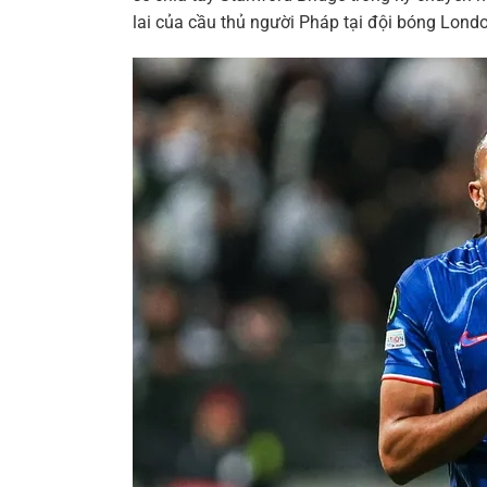
lai của cầu thủ người Pháp tại đội bóng Lon