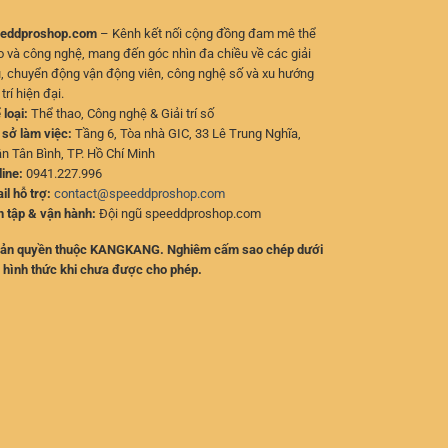
eeddproshop.com
– Kênh kết nối cộng đồng đam mê thể
o và công nghệ, mang đến góc nhìn đa chiều về các giải
, chuyển động vận động viên, công nghệ số và xu hướng
 trí hiện đại.
 loại:
Thể thao, Công nghệ & Giải trí số
 sở làm việc:
Tầng 6, Tòa nhà GIC, 33 Lê Trung Nghĩa,
n Tân Bình, TP. Hồ Chí Minh
line:
0941.227.996
il hỗ trợ:
contact@speeddproshop.com
n tập & vận hành:
Đội ngũ speeddproshop.com
ản quyền thuộc KANGKANG. Nghiêm cấm sao chép dưới
 hình thức khi chưa được cho phép.