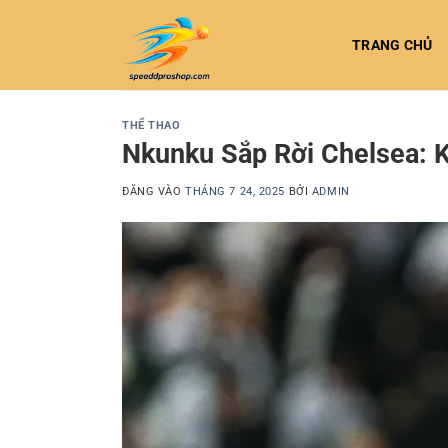
Bỏ
qua
TRANG CHỦ
nội
dung
THỂ THAO
Nkunku Sắp Rời Chelsea:
ĐĂNG VÀO
THÁNG 7 24, 2025
BỞI
ADMIN