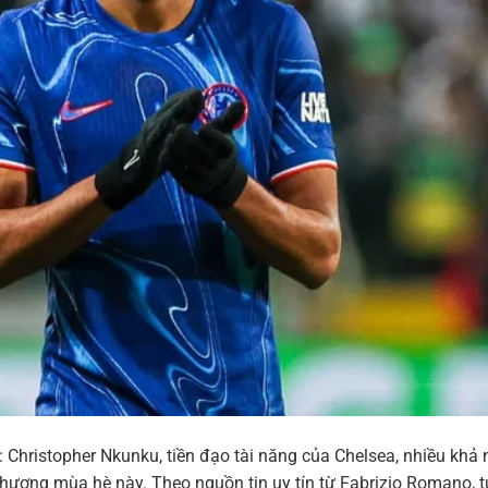
: Christopher Nkunku, tiền đạo tài năng của Chelsea, nhiều khả
nhượng mùa hè này. Theo nguồn tin uy tín từ Fabrizio Romano, 