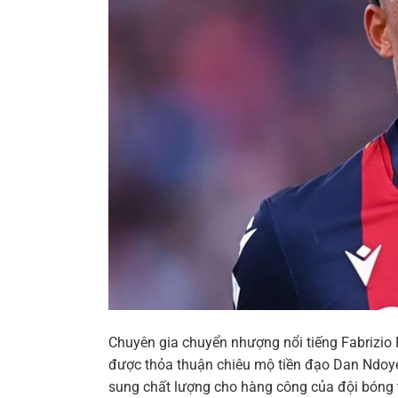
Chuyên gia chuyển nhượng nổi tiếng Fabrizio
được thỏa thuận chiêu mộ tiền đạo Dan Ndoye
sung chất lượng cho hàng công của đội bóng 