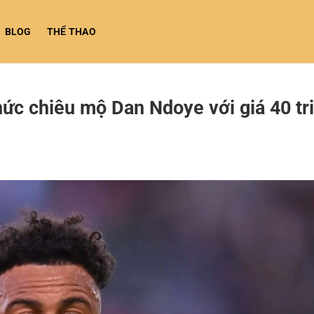
BLOG
THỂ THAO
hức chiêu mộ Dan Ndoye với giá 40 tr