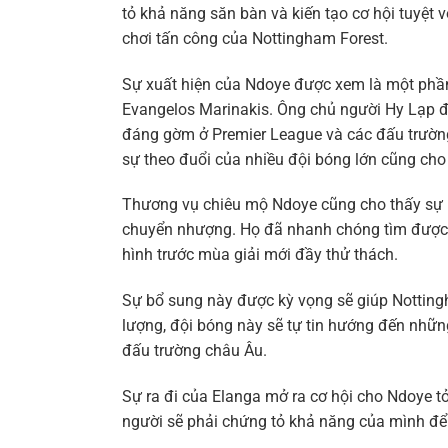
tỏ khả năng săn bàn và kiến tạo cơ hội tuyệt 
chơi tấn công của Nottingham Forest.
Sự xuất hiện của Ndoye được xem là một phầ
Evangelos Marinakis. Ông chủ người Hy Lạp đ
đáng gờm ở Premier League và các đấu trường
sự theo đuổi của nhiều đội bóng lớn cũng cho
Thương vụ chiêu mộ Ndoye cũng cho thấy sự n
chuyển nhượng. Họ đã nhanh chóng tìm được 
hình trước mùa giải mới đầy thử thách.
Sự bổ sung này được kỳ vọng sẽ giúp Notting
lượng, đội bóng này sẽ tự tin hướng đến những
đấu trường châu Âu.
Sự ra đi của Elanga mở ra cơ hội cho Ndoye tỏ
người sẽ phải chứng tỏ khả năng của mình đ