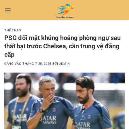
Bỏ
qua
nội
dung
THỂ THAO
PSG đối mặt khủng hoảng phòng ngự sau
thất bại trước Chelsea, cần trung vệ đẳng
cấp
ĐĂNG VÀO
THÁNG 7 25, 2025
BỞI
ADMIN