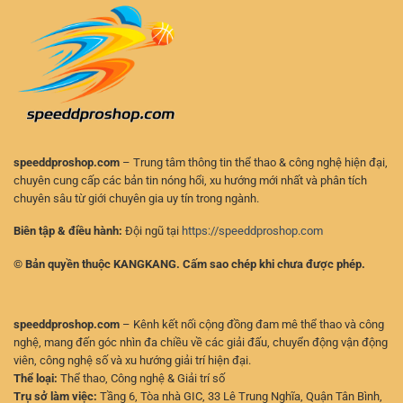
Dõi
người
Tỷ
chơi
Số
hiện
Nhanh
đại
Và
Chính
Xác
speeddproshop.com
– Trung tâm thông tin thể thao & công nghệ hiện đại,
chuyên cung cấp các bản tin nóng hổi, xu hướng mới nhất và phân tích
chuyên sâu từ giới chuyên gia uy tín trong ngành.
Biên tập & điều hành:
Đội ngũ tại
https://speeddproshop.com
© Bản quyền thuộc KANGKANG. Cấm sao chép khi chưa được phép.
speeddproshop.com
– Kênh kết nối cộng đồng đam mê thể thao và công
nghệ, mang đến góc nhìn đa chiều về các giải đấu, chuyển động vận động
viên, công nghệ số và xu hướng giải trí hiện đại.
Thể loại:
Thể thao, Công nghệ & Giải trí số
Trụ sở làm việc:
Tầng 6, Tòa nhà GIC, 33 Lê Trung Nghĩa, Quận Tân Bình,