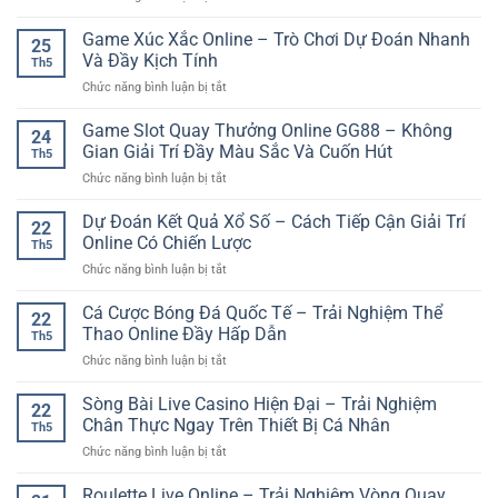
bắt
Tỉnh
Game
Pháp
đầu
Táo
789Club
Game Xúc Xắc Online – Trò Chơi Dự Đoán Nhanh
–
cá
25
Hơn
bắn
Trải
Và Đầy Kịch Tính
cược
Th5
cá
Nghiệm
online
ở
Chức năng bình luận bị tắt
đổi
Giải
dễ
Game
thưởng
Trí
hiểu
Xúc
Game Slot Quay Thưởng Online GG88 – Không
–
Online
24
Xắc
Trải
Gian Giải Trí Đầy Màu Sắc Và Cuốn Hút
An
Th5
Online
nghiệm
Toàn
ở
Chức năng bình luận bị tắt
–
săn
Và
Game
Trò
thưởng
Hiện
Slot
Dự Đoán Kết Quả Xổ Số – Cách Tiếp Cận Giải Trí
Chơi
sinh
22
Đại
Quay
Dự
Online Có Chiến Lược
động
Th5
Thưởng
Đoán
trên
ở
Chức năng bình luận bị tắt
Online
Nhanh
nền
Dự
GG88
Và
tảng
Đoán
Cá Cược Bóng Đá Quốc Tế – Trải Nghiệm Thể
–
Đầy
22
online
Kết
Không
Thao Online Đầy Hấp Dẫn
Kịch
Th5
Quả
Gian
Tính
ở
Chức năng bình luận bị tắt
Xổ
Giải
Cá
Số
Trí
Cược
Sòng Bài Live Casino Hiện Đại – Trải Nghiệm
–
Đầy
22
Bóng
Cách
Chân Thực Ngay Trên Thiết Bị Cá Nhân
Màu
Th5
Đá
Tiếp
Sắc
ở
Chức năng bình luận bị tắt
Quốc
Cận
Và
Sòng
Tế
Giải
Cuốn
Bài
Roulette Live Online – Trải Nghiệm Vòng Quay
–
Trí