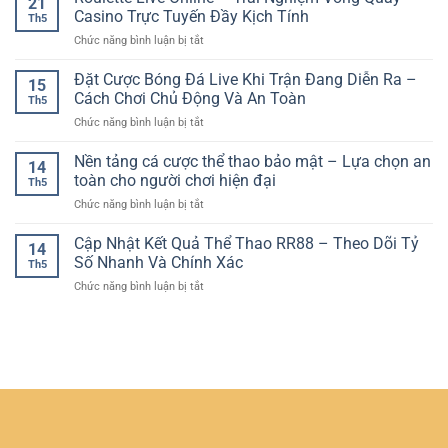
21
Hút
Live
Trải
Casino Trực Tuyến Đầy Kịch Tính
Online
Th5
Casino
Nghiệm
Có
ở
Chức năng bình luận bị tắt
Hiện
Thể
Chiến
Roulette
Đại
Thao
Lược
Live
Đặt Cược Bóng Đá Live Khi Trận Đang Diễn Ra –
–
Online
15
Online
Trải
Cách Chơi Chủ Động Và An Toàn
Đầy
Th5
–
Nghiệm
Hấp
ở
Chức năng bình luận bị tắt
Trải
Chân
Dẫn
Đặt
Nghiệm
Thực
Cược
Nền tảng cá cược thể thao bảo mật – Lựa chọn an
Vòng
Ngay
14
Bóng
Quay
toàn cho người chơi hiện đại
Trên
Th5
Đá
Casino
Thiết
ở
Chức năng bình luận bị tắt
Live
Trực
Bị
Nền
Khi
Tuyến
Cá
tảng
Cập Nhật Kết Quả Thể Thao RR88 – Theo Dõi Tỷ
Trận
Đầy
14
Nhân
cá
Đang
Số Nhanh Và Chính Xác
Kịch
Th5
cược
Diễn
Tính
ở
Chức năng bình luận bị tắt
thể
Ra
Cập
thao
–
Nhật
bảo
Cách
Kết
mật
Chơi
Quả
–
Chủ
Thể
Lựa
Động
Thao
chọn
Và
RR88
an
An
–
toàn
Toàn
Theo
cho