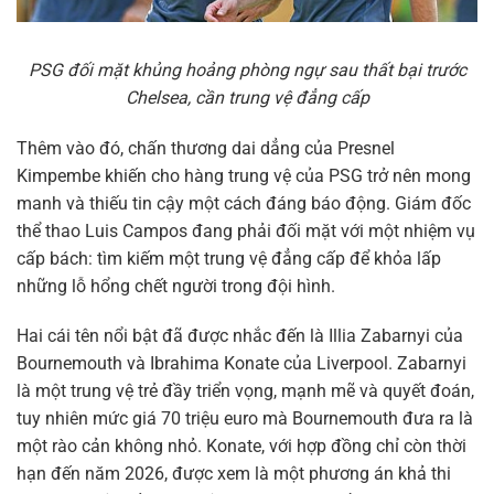
PSG đối mặt khủng hoảng phòng ngự sau thất bại trước
Chelsea, cần trung vệ đẳng cấp
Thêm vào đó, chấn thương dai dẳng của Presnel
Kimpembe khiến cho hàng trung vệ của PSG trở nên mong
manh và thiếu tin cậy một cách đáng báo động. Giám đốc
thể thao Luis Campos đang phải đối mặt với một nhiệm vụ
cấp bách: tìm kiếm một trung vệ đẳng cấp để khỏa lấp
những lỗ hổng chết người trong đội hình.
Hai cái tên nổi bật đã được nhắc đến là Illia Zabarnyi của
Bournemouth và Ibrahima Konate của Liverpool. Zabarnyi
là một trung vệ trẻ đầy triển vọng, mạnh mẽ và quyết đoán,
tuy nhiên mức giá 70 triệu euro mà Bournemouth đưa ra là
một rào cản không nhỏ. Konate, với hợp đồng chỉ còn thời
hạn đến năm 2026, được xem là một phương án khả thi