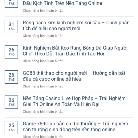
Đấu Kịch Tính Trên Nền Tảng Online
Th5
ở
Chức năng bình luận bị tắt
Đá
Gà
Rồng bạch kim kinh nghiệm soi cầu – Cách phân
31
Trực
tích dễ hiểu cho người mới
Th5
Tuyến
ở
Chức năng bình luận bị tắt
SP8BET
Rồng
–
bạch
Kinh Nghiệm Bắt Kèo Rung Bóng Đá Giúp Người
Trải
26
kim
Nghiệm
Chơi Theo Dõi Trận Đấu Tỉnh Táo Hơn
Th5
kinh
Trận
ở
Chức năng bình luận bị tắt
nghiệm
Đấu
Kinh
soi
Kịch
Nghiệm
GO88 thể thao cho người mới – Hướng dẫn bắt
cầu
Tính
26
Bắt
–
đầu cá cược online dễ hiểu
Trên
Th5
Kèo
Cách
Nền
ở
Chức năng bình luận bị tắt
Rung
phân
Tảng
GO88
Bóng
tích
Online
thể
Nền Tảng Casino Live Hợp Pháp – Trải Nghiệm
Đá
dễ
26
thao
Giúp
Giải Trí Online An Toàn Và Hiện Đại
hiểu
Th5
cho
Người
cho
ở
Chức năng bình luận bị tắt
người
Chơi
người
Nền
mới
Theo
mới
Tảng
Game 789Club bắn cá đổi thưởng – Trải nghiệm
–
Dõi
25
Casino
Hướng
săn thưởng sinh động trên nền tảng online
Trận
Th5
Live
dẫn
Đấu
ở
Chức năng bình luận bị tắt
Hợp