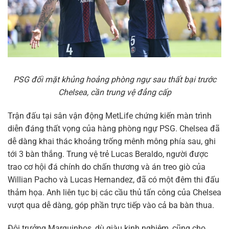
PSG đối mặt khủng hoảng phòng ngự sau thất bại trước
Chelsea, cần trung vệ đẳng cấp
Trận đấu tại sân vận động MetLife chứng kiến màn trình
diễn đáng thất vọng của hàng phòng ngự PSG. Chelsea đã
dễ dàng khai thác khoảng trống mênh mông phía sau, ghi
tới 3 bàn thắng. Trung vệ trẻ Lucas Beraldo, người được
trao cơ hội đá chính do chấn thương và án treo giò của
Willian Pacho và Lucas Hernandez, đã có một đêm thi đấu
thảm họa. Anh liên tục bị các cầu thủ tấn công của Chelsea
vượt qua dễ dàng, góp phần trực tiếp vào cả ba bàn thua.
Đội trưởng Marquinhos, dù giàu kinh nghiệm, cũng cho