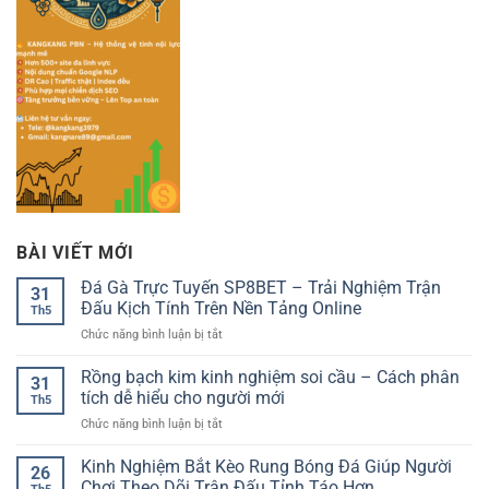
BÀI VIẾT MỚI
Đá Gà Trực Tuyến SP8BET – Trải Nghiệm Trận
31
Đấu Kịch Tính Trên Nền Tảng Online
Th5
ở
Chức năng bình luận bị tắt
Đá
Gà
Rồng bạch kim kinh nghiệm soi cầu – Cách phân
31
Trực
tích dễ hiểu cho người mới
Th5
Tuyến
ở
Chức năng bình luận bị tắt
SP8BET
Rồng
–
bạch
Kinh Nghiệm Bắt Kèo Rung Bóng Đá Giúp Người
Trải
26
kim
Nghiệm
Chơi Theo Dõi Trận Đấu Tỉnh Táo Hơn