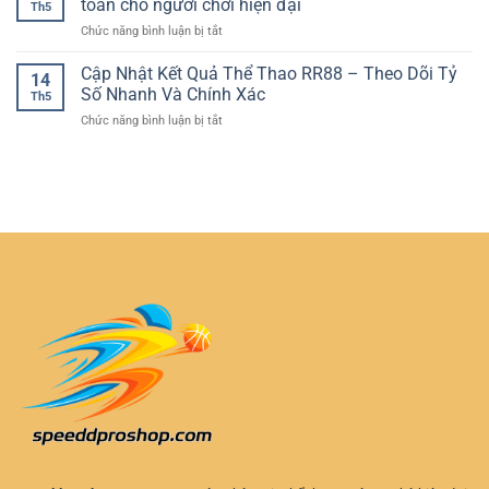
toàn cho người chơi hiện đại
Trên
Th5
Đá
Casino
Thiết
ở
Chức năng bình luận bị tắt
Live
Trực
Bị
Nền
Khi
Tuyến
Cá
tảng
Cập Nhật Kết Quả Thể Thao RR88 – Theo Dõi Tỷ
Trận
Đầy
14
Nhân
cá
Đang
Số Nhanh Và Chính Xác
Kịch
Th5
cược
Diễn
Tính
ở
Chức năng bình luận bị tắt
thể
Ra
Cập
thao
–
Nhật
bảo
Cách
Kết
mật
Chơi
Quả
–
Chủ
Thể
Lựa
Động
Thao
chọn
Và
RR88
an
An
–
toàn
Toàn
Theo
cho
Dõi
người
Tỷ
chơi
Số
hiện
Nhanh
đại
Và
Chính
Xác