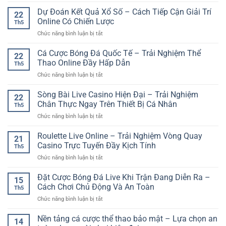
Game
Trò
thưởng
Hiện
Slot
Dự Đoán Kết Quả Xổ Số – Cách Tiếp Cận Giải Trí
Chơi
sinh
22
Đại
Quay
Dự
Online Có Chiến Lược
động
Th5
Thưởng
Đoán
trên
ở
Chức năng bình luận bị tắt
Online
Nhanh
nền
Dự
GG88
Và
tảng
Đoán
Cá Cược Bóng Đá Quốc Tế – Trải Nghiệm Thể
–
Đầy
22
online
Kết
Không
Thao Online Đầy Hấp Dẫn
Kịch
Th5
Quả
Gian
Tính
ở
Chức năng bình luận bị tắt
Xổ
Giải
Cá
Số
Trí
Cược
Sòng Bài Live Casino Hiện Đại – Trải Nghiệm
–
Đầy
22
Bóng
Cách
Chân Thực Ngay Trên Thiết Bị Cá Nhân
Màu
Th5
Đá
Tiếp
Sắc
ở
Chức năng bình luận bị tắt
Quốc
Cận
Và
Sòng
Tế
Giải
Cuốn
Bài
Roulette Live Online – Trải Nghiệm Vòng Quay
–
Trí
21
Hút
Live
Trải
Casino Trực Tuyến Đầy Kịch Tính
Online
Th5
Casino
Nghiệm
Có
ở
Chức năng bình luận bị tắt
Hiện
Thể
Chiến
Roulette
Đại
Thao
Lược
Live
Đặt Cược Bóng Đá Live Khi Trận Đang Diễn Ra –
–
Online
15
Online
Trải
Cách Chơi Chủ Động Và An Toàn
Đầy
Th5
–
Nghiệm
Hấp
ở
Chức năng bình luận bị tắt
Trải
Chân
Dẫn
Đặt
Nghiệm
Thực
Cược
Nền tảng cá cược thể thao bảo mật – Lựa chọn an
Vòng
Ngay
14
Bóng
Quay