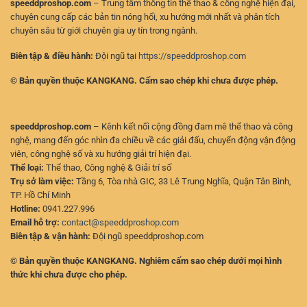
speeddproshop.com
– Trung tâm thông tin thể thao & công nghệ hiện đại,
chuyên cung cấp các bản tin nóng hổi, xu hướng mới nhất và phân tích
chuyên sâu từ giới chuyên gia uy tín trong ngành.
Biên tập & điều hành:
Đội ngũ tại
https://speeddproshop.com
© Bản quyền thuộc KANGKANG. Cấm sao chép khi chưa được phép.
speeddproshop.com
– Kênh kết nối cộng đồng đam mê thể thao và công
nghệ, mang đến góc nhìn đa chiều về các giải đấu, chuyển động vận động
viên, công nghệ số và xu hướng giải trí hiện đại.
Thể loại:
Thể thao, Công nghệ & Giải trí số
Trụ sở làm việc:
Tầng 6, Tòa nhà GIC, 33 Lê Trung Nghĩa, Quận Tân Bình,
TP. Hồ Chí Minh
Hotline:
0941.227.996
Email hỗ trợ:
contact@speeddproshop.com
Biên tập & vận hành:
Đội ngũ speeddproshop.com
© Bản quyền thuộc KANGKANG. Nghiêm cấm sao chép dưới mọi hình
thức khi chưa được cho phép.