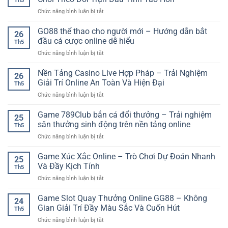
Th5
kinh
Trận
ở
Chức năng bình luận bị tắt
nghiệm
Đấu
Kinh
soi
Kịch
Nghiệm
GO88 thể thao cho người mới – Hướng dẫn bắt
cầu
Tính
26
Bắt
–
đầu cá cược online dễ hiểu
Trên
Th5
Kèo
Cách
Nền
ở
Chức năng bình luận bị tắt
Rung
phân
Tảng
GO88
Bóng
tích
Online
thể
Nền Tảng Casino Live Hợp Pháp – Trải Nghiệm
Đá
dễ
26
thao
Giúp
Giải Trí Online An Toàn Và Hiện Đại
hiểu
Th5
cho
Người
cho
ở
Chức năng bình luận bị tắt
người
Chơi
người
Nền
mới
Theo
mới
Tảng
Game 789Club bắn cá đổi thưởng – Trải nghiệm
–
Dõi
25
Casino
Hướng
săn thưởng sinh động trên nền tảng online
Trận
Th5
Live
dẫn
Đấu
ở
Chức năng bình luận bị tắt
Hợp
bắt
Tỉnh
Game
Pháp
đầu
Táo
789Club
Game Xúc Xắc Online – Trò Chơi Dự Đoán Nhanh
–
cá
25
Hơn
bắn
Trải
Và Đầy Kịch Tính
cược
Th5
cá
Nghiệm
online
ở
Chức năng bình luận bị tắt
đổi
Giải
dễ
Game
thưởng
Trí
hiểu
Xúc
Game Slot Quay Thưởng Online GG88 – Không
–
Online
24
Xắc
Trải
Gian Giải Trí Đầy Màu Sắc Và Cuốn Hút
An
Th5
Online
nghiệm
Toàn
ở
Chức năng bình luận bị tắt
–
săn
Và