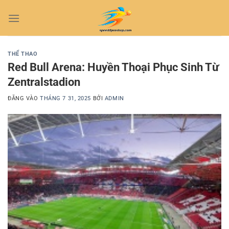
Bỏ
qua
nội
dung
THỂ THAO
Red Bull Arena: Huyền Thoại Phục Sinh Từ
Zentralstadion
ĐĂNG VÀO
THÁNG 7 31, 2025
BỞI
ADMIN