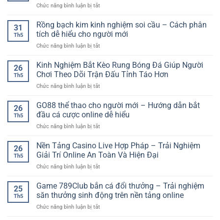
ở
Chức năng bình luận bị tắt
Đá
Gà
Rồng bạch kim kinh nghiệm soi cầu – Cách phân
31
Trực
tích dễ hiểu cho người mới
Th5
Tuyến
ở
Chức năng bình luận bị tắt
SP8BET
Rồng
–
bạch
Kinh Nghiệm Bắt Kèo Rung Bóng Đá Giúp Người
Trải
26
kim
Nghiệm
Chơi Theo Dõi Trận Đấu Tỉnh Táo Hơn
Th5
kinh
Trận
ở
Chức năng bình luận bị tắt
nghiệm
Đấu
Kinh
soi
Kịch
Nghiệm
GO88 thể thao cho người mới – Hướng dẫn bắt
cầu
Tính
26
Bắt
–
đầu cá cược online dễ hiểu
Trên
Th5
Kèo
Cách
Nền
ở
Chức năng bình luận bị tắt
Rung
phân
Tảng
GO88
Bóng
tích
Online
thể
Nền Tảng Casino Live Hợp Pháp – Trải Nghiệm
Đá
dễ
26
thao
Giúp
Giải Trí Online An Toàn Và Hiện Đại
hiểu
Th5
cho
Người
cho
ở
Chức năng bình luận bị tắt
người
Chơi
người
Nền
mới
Theo
mới
Tảng
Game 789Club bắn cá đổi thưởng – Trải nghiệm
–
Dõi
25
Casino
Hướng
săn thưởng sinh động trên nền tảng online
Trận
Th5
Live
dẫn
Đấu
ở
Chức năng bình luận bị tắt
Hợp
bắt
Tỉnh
Game
Pháp
đầu
Táo