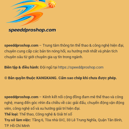
Tỷ
chơi
Số
hiện
Nhanh
đại
Và
Chính
Xác
speeddproshop.com
– Trung tâm thông tin thể thao & công nghệ hiện đại,
chuyên cung cấp các bản tin nóng hổi, xu hướng mới nhất và phân tích
chuyên sâu từ giới chuyên gia uy tín trong ngành.
Biên tập & điều hành:
Đội ngũ tại
https://speeddproshop.com
© Bản quyền thuộc KANGKANG. Cấm sao chép khi chưa được phép.
speeddproshop.com
– Kênh kết nối cộng đồng đam mê thể thao và công
nghệ, mang đến góc nhìn đa chiều về các giải đấu, chuyển động vận động
viên, công nghệ số và xu hướng giải trí hiện đại.
Thể loại:
Thể thao, Công nghệ & Giải trí số
Trụ sở làm việc:
Tầng 6, Tòa nhà GIC, 33 Lê Trung Nghĩa, Quận Tân Bình,
TP. Hồ Chí Minh