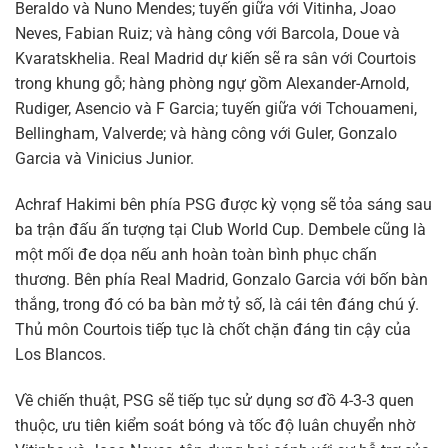
Beraldo và Nuno Mendes; tuyến giữa với Vitinha, Joao
Neves, Fabian Ruiz; và hàng công với Barcola, Doue và
Kvaratskhelia. Real Madrid dự kiến sẽ ra sân với Courtois
trong khung gỗ; hàng phòng ngự gồm Alexander-Arnold,
Rudiger, Asencio và F Garcia; tuyến giữa với Tchouameni,
Bellingham, Valverde; và hàng công với Guler, Gonzalo
Garcia và Vinicius Junior.
Achraf Hakimi bên phía PSG được kỳ vọng sẽ tỏa sáng sau
ba trận đấu ấn tượng tại Club World Cup. Dembele cũng là
một mối đe dọa nếu anh hoàn toàn bình phục chấn
thương. Bên phía Real Madrid, Gonzalo Garcia với bốn bàn
thắng, trong đó có ba bàn mở tỷ số, là cái tên đáng chú ý.
Thủ môn Courtois tiếp tục là chốt chặn đáng tin cậy của
Los Blancos.
Về chiến thuật, PSG sẽ tiếp tục sử dụng sơ đồ 4-3-3 quen
thuộc, ưu tiên kiểm soát bóng và tốc độ luân chuyển nhờ