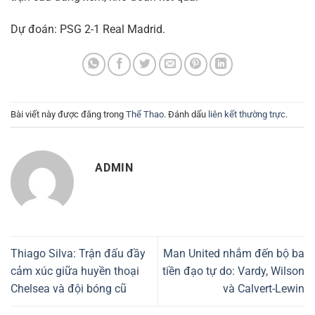
Dự đoán: PSG 2-1 Real Madrid.
Bài viết này được đăng trong
Thể Thao
. Đánh dấu
liên kết thường trực
.
ADMIN
Thiago Silva: Trận đấu đầy
Man United nhắm đến bộ ba
cảm xúc giữa huyền thoại
tiền đạo tự do: Vardy, Wilson
Chelsea và đội bóng cũ
và Calvert-Lewin