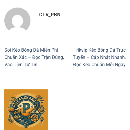
CTV_PBN
Soi Kèo Bóng Đá Miễn Phí
rikvip Kèo Bóng Đá Trực
Chuẩn Xác – Đọc Trận Đúng,
Tuyến – Cập Nhật Nhanh,
Vào Tiền Tự Tin
Đọc Kèo Chuẩn Mỗi Ngày