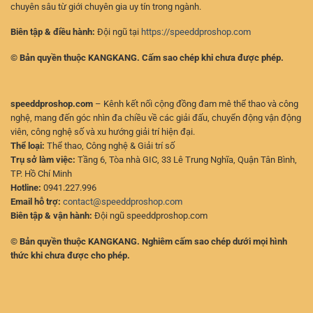
chuyên sâu từ giới chuyên gia uy tín trong ngành.
Biên tập & điều hành:
Đội ngũ tại
https://speeddproshop.com
© Bản quyền thuộc KANGKANG. Cấm sao chép khi chưa được phép.
speeddproshop.com
– Kênh kết nối cộng đồng đam mê thể thao và công
nghệ, mang đến góc nhìn đa chiều về các giải đấu, chuyển động vận động
viên, công nghệ số và xu hướng giải trí hiện đại.
Thể loại:
Thể thao, Công nghệ & Giải trí số
Trụ sở làm việc:
Tầng 6, Tòa nhà GIC, 33 Lê Trung Nghĩa, Quận Tân Bình,
TP. Hồ Chí Minh
Hotline:
0941.227.996
Email hỗ trợ:
contact@speeddproshop.com
Biên tập & vận hành:
Đội ngũ speeddproshop.com
© Bản quyền thuộc KANGKANG. Nghiêm cấm sao chép dưới mọi hình
thức khi chưa được cho phép.