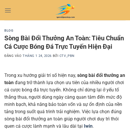
Bỏ
qua
nội
dung
BLOG
Sòng Bài Đổi Thưởng An Toàn: Tiêu Chuẩn
Cá Cược Bóng Đá Trực Tuyến Hiện Đại
ĐĂNG VÀO
THÁNG 1 24, 2026
BỞI
CTV_PBN
Trong xu hướng giải trí số hiện nay,
sòng bài đổi thưởng an
toàn
đang trở thành lựa chọn ưu tiên của nhiều người chơi
cá cược bóng đá trực tuyến. Không chỉ dừng lại ở yếu tố
thắng thua, người dùng ngày càng quan tâm đến mức độ
minh bạch, khả năng bảo toàn vốn và sự ổn định của nền
tảng trong suốt quá trình trải nghiệm. Việc lựa chọn đúng
sòng bài đổi thưởng an toàn giúp người chơi duy trì thói
quen cá cược lành mạnh và lâu dài tại
Iwin
.