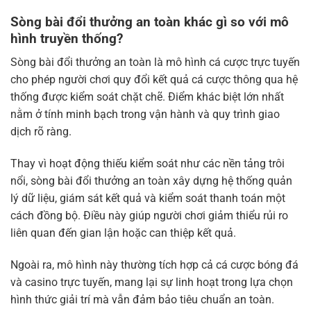
Sòng bài đổi thưởng an toàn khác gì so với mô
hình truyền thống?
Sòng bài đổi thưởng an toàn là mô hình cá cược trực tuyến
cho phép người chơi quy đổi kết quả cá cược thông qua hệ
thống được kiểm soát chặt chẽ. Điểm khác biệt lớn nhất
nằm ở tính minh bạch trong vận hành và quy trình giao
dịch rõ ràng.
Thay vì hoạt động thiếu kiểm soát như các nền tảng trôi
nổi, sòng bài đổi thưởng an toàn xây dựng hệ thống quản
lý dữ liệu, giám sát kết quả và kiểm soát thanh toán một
cách đồng bộ. Điều này giúp người chơi giảm thiểu rủi ro
liên quan đến gian lận hoặc can thiệp kết quả.
Ngoài ra, mô hình này thường tích hợp cả cá cược bóng đá
và casino trực tuyến, mang lại sự linh hoạt trong lựa chọn
hình thức giải trí mà vẫn đảm bảo tiêu chuẩn an toàn.