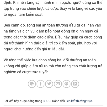
định. Khi nền tảng vận hành minh bạch, người dùng có thể
tập trung vào chiến lược cá cược thay vì lo lắng về các yếu
tố ngoài tầm kiểm soát.
Bên cạnh đó, sòng bài an toàn thường đầu tư dài hạn vào
hạ tầng và dịch vụ, đảm bảo hoạt động ổn định ngay cả
trong các thời điểm cao điểm. Điều này giúp cá cược bóng
đá trở thành hình thức giải trí có kiểm soát, phù hợp với
người chơi hướng đến giá trị lâu dài.
Về tổng thể, việc lựa chọn sòng bài đổi thưởng an toàn
không chỉ giúp giảm rủi ro mà còn nâng cao chất lượng trải
nghiệm cá cược trực tuyến.
Bài viết này được đăng trong
BLOG
. Đánh dấu
liên kết thường trực
.