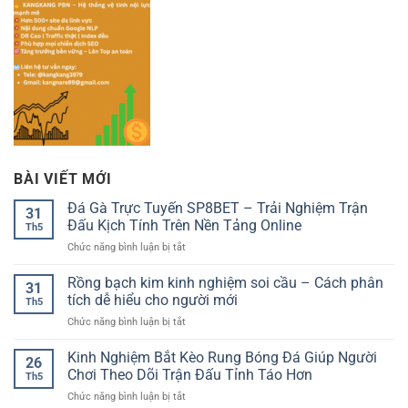
BÀI VIẾT MỚI
Đá Gà Trực Tuyến SP8BET – Trải Nghiệm Trận
31
Đấu Kịch Tính Trên Nền Tảng Online
Th5
ở
Chức năng bình luận bị tắt
Đá
Gà
Rồng bạch kim kinh nghiệm soi cầu – Cách phân
31
Trực
tích dễ hiểu cho người mới
Th5
Tuyến
ở
Chức năng bình luận bị tắt
SP8BET
Rồng
–
bạch
Kinh Nghiệm Bắt Kèo Rung Bóng Đá Giúp Người
Trải
26
kim
Nghiệm
Chơi Theo Dõi Trận Đấu Tỉnh Táo Hơn
Th5
kinh
Trận
ở
Chức năng bình luận bị tắt
nghiệm
Đấu