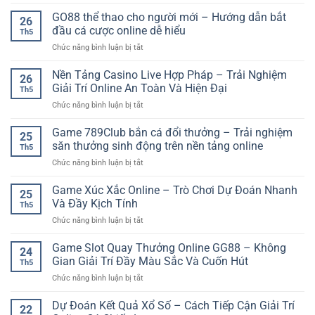
Kinh
soi
Kịch
Nghiệm
GO88 thể thao cho người mới – Hướng dẫn bắt
cầu
Tính
26
Bắt
–
đầu cá cược online dễ hiểu
Trên
Th5
Kèo
Cách
Nền
ở
Chức năng bình luận bị tắt
Rung
phân
Tảng
GO88
Bóng
tích
Online
thể
Nền Tảng Casino Live Hợp Pháp – Trải Nghiệm
Đá
dễ
26
thao
Giúp
Giải Trí Online An Toàn Và Hiện Đại
hiểu
Th5
cho
Người
cho
ở
Chức năng bình luận bị tắt
người
Chơi
người
Nền
mới
Theo
mới
Tảng
Game 789Club bắn cá đổi thưởng – Trải nghiệm
–
Dõi
25
Casino
Hướng
săn thưởng sinh động trên nền tảng online
Trận
Th5
Live
dẫn
Đấu
ở
Chức năng bình luận bị tắt
Hợp
bắt
Tỉnh
Game
Pháp
đầu
Táo
789Club
Game Xúc Xắc Online – Trò Chơi Dự Đoán Nhanh
–
cá
25
Hơn
bắn
Trải
Và Đầy Kịch Tính
cược
Th5
cá
Nghiệm
online
ở
Chức năng bình luận bị tắt
đổi
Giải
dễ
Game
thưởng
Trí
hiểu
Xúc
Game Slot Quay Thưởng Online GG88 – Không
–
Online
24
Xắc
Trải
Gian Giải Trí Đầy Màu Sắc Và Cuốn Hút
An
Th5
Online
nghiệm
Toàn
ở
Chức năng bình luận bị tắt
–
săn
Và
Game
Trò
thưởng
Hiện
Slot
Dự Đoán Kết Quả Xổ Số – Cách Tiếp Cận Giải Trí
Chơi
sinh
22
Đại
Quay