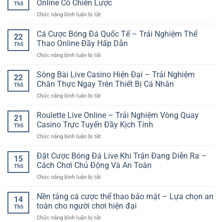
Dự
Online Có Chiến Lược
động
Th5
Thưởng
Đoán
trên
ở
Chức năng bình luận bị tắt
Online
Nhanh
nền
Dự
GG88
Và
tảng
Đoán
Cá Cược Bóng Đá Quốc Tế – Trải Nghiệm Thể
–
Đầy
22
online
Kết
Không
Thao Online Đầy Hấp Dẫn
Kịch
Th5
Quả
Gian
Tính
ở
Chức năng bình luận bị tắt
Xổ
Giải
Cá
Số
Trí
Cược
Sòng Bài Live Casino Hiện Đại – Trải Nghiệm
–
Đầy
22
Bóng
Cách
Chân Thực Ngay Trên Thiết Bị Cá Nhân
Màu
Th5
Đá
Tiếp
Sắc
ở
Chức năng bình luận bị tắt
Quốc
Cận
Và
Sòng
Tế
Giải
Cuốn
Bài
Roulette Live Online – Trải Nghiệm Vòng Quay
–
Trí
21
Hút
Live
Trải
Casino Trực Tuyến Đầy Kịch Tính
Online
Th5
Casino
Nghiệm
Có
ở
Chức năng bình luận bị tắt
Hiện
Thể
Chiến
Roulette
Đại
Thao
Lược
Live
Đặt Cược Bóng Đá Live Khi Trận Đang Diễn Ra –
–
Online
15
Online
Trải
Cách Chơi Chủ Động Và An Toàn
Đầy
Th5
–
Nghiệm
Hấp
ở
Chức năng bình luận bị tắt
Trải
Chân
Dẫn
Đặt
Nghiệm
Thực
Cược
Nền tảng cá cược thể thao bảo mật – Lựa chọn an
Vòng
Ngay
14
Bóng
Quay
toàn cho người chơi hiện đại
Trên
Th5
Đá
Casino
Thiết
ở
Chức năng bình luận bị tắt
Live
Trực
Bị