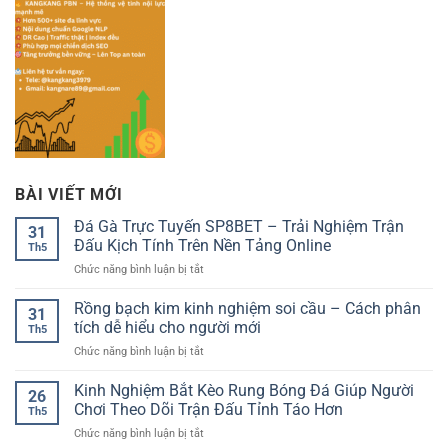
BÀI VIẾT MỚI
Đá Gà Trực Tuyến SP8BET – Trải Nghiệm Trận
31
Đấu Kịch Tính Trên Nền Tảng Online
Th5
ở
Chức năng bình luận bị tắt
Đá
Gà
Rồng bạch kim kinh nghiệm soi cầu – Cách phân
31
Trực
tích dễ hiểu cho người mới
Th5
Tuyến
ở
Chức năng bình luận bị tắt
SP8BET
Rồng
–
bạch
Kinh Nghiệm Bắt Kèo Rung Bóng Đá Giúp Người
Trải
26
kim
Nghiệm
Chơi Theo Dõi Trận Đấu Tỉnh Táo Hơn
Th5
kinh
Trận
ở
Chức năng bình luận bị tắt
nghiệm
Đấu