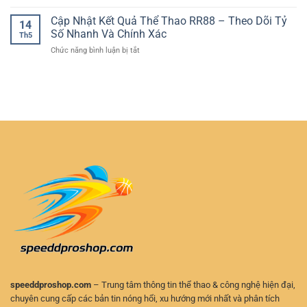
Nền
Khi
Tuyến
Cá
tảng
Cập Nhật Kết Quả Thể Thao RR88 – Theo Dõi Tỷ
Trận
Đầy
14
Nhân
cá
Đang
Số Nhanh Và Chính Xác
Kịch
Th5
cược
Diễn
Tính
ở
Chức năng bình luận bị tắt
thể
Ra
Cập
thao
–
Nhật
bảo
Cách
Kết
mật
Chơi
Quả
–
Chủ
Thể
Lựa
Động
Thao
chọn
Và
RR88
an
An
–
toàn
Toàn
Theo
cho
Dõi
người
Tỷ
chơi
Số
hiện
Nhanh
đại
Và
Chính
Xác
speeddproshop.com
– Trung tâm thông tin thể thao & công nghệ hiện đại,
chuyên cung cấp các bản tin nóng hổi, xu hướng mới nhất và phân tích