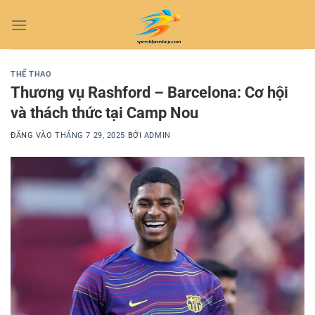
Bỏ
qua
nội
dung
THỂ THAO
Thương vụ Rashford – Barcelona: Cơ hội
và thách thức tại Camp Nou
ĐĂNG VÀO
THÁNG 7 29, 2025
BỞI
ADMIN