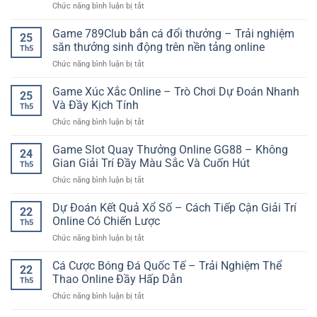
ở
Chức năng bình luận bị tắt
người
Chơi
người
Nền
mới
Theo
mới
Tảng
Game 789Club bắn cá đổi thưởng – Trải nghiệm
–
Dõi
25
Casino
Hướng
săn thưởng sinh động trên nền tảng online
Trận
Th5
Live
dẫn
Đấu
ở
Chức năng bình luận bị tắt
Hợp
bắt
Tỉnh
Game
Pháp
đầu
Táo
789Club
Game Xúc Xắc Online – Trò Chơi Dự Đoán Nhanh
–
cá
25
Hơn
bắn
Trải
Và Đầy Kịch Tính
cược
Th5
cá
Nghiệm
online
ở
Chức năng bình luận bị tắt
đổi
Giải
dễ
Game
thưởng
Trí
hiểu
Xúc
Game Slot Quay Thưởng Online GG88 – Không
–
Online
24
Xắc
Trải
Gian Giải Trí Đầy Màu Sắc Và Cuốn Hút
An
Th5
Online
nghiệm
Toàn
ở
Chức năng bình luận bị tắt
–
săn
Và
Game
Trò
thưởng
Hiện
Slot
Dự Đoán Kết Quả Xổ Số – Cách Tiếp Cận Giải Trí
Chơi
sinh
22
Đại
Quay
Dự
Online Có Chiến Lược
động
Th5
Thưởng
Đoán
trên
ở
Chức năng bình luận bị tắt
Online
Nhanh
nền
Dự
GG88
Và
tảng
Đoán
Cá Cược Bóng Đá Quốc Tế – Trải Nghiệm Thể
–
Đầy
22
online
Kết
Không
Thao Online Đầy Hấp Dẫn
Kịch
Th5
Quả
Gian
Tính
ở
Chức năng bình luận bị tắt
Xổ
Giải
Cá
Số
Trí