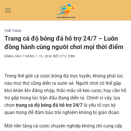
Bỏ
qua
nội
dung
THỂ THAO
Trang cá độ bóng đá hỗ trợ 24/7 – Luôn
đồng hành cùng người chơi mọi thời điểm
ĐĂNG VÀO
THÁNG 1 15, 2026
BỞI
CTV_PBN
Trong thế giới cá cược bóng đá trực tuyến, không phải lúc
nào mọi thứ cũng diễn ra suôn sẻ. Người chơi có thể gặp
khó khăn khi đăng nhập, thắc mắc về kèo cược, hay cần hỗ
trợ gấp trong lúc trận đấu đang diễn ra. Chính vì vậy, lựa
chọn
trang cá độ bóng đá hỗ trợ 24/7
là yếu tố cực kỳ
quan trọng để đảm bảo trải nghiệm không bị gián đoạn.
Một nền tảng cá cược chuyên nghiệp không chỉ cung cấp