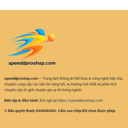
–
Chủ
Thể
Lựa
Động
Thao
chọn
Và
RR88
an
An
–
toàn
Toàn
Theo
cho
Dõi
người
Tỷ
chơi
Số
hiện
Nhanh
đại
Và
Chính
Xác
speeddproshop.com
– Trung tâm thông tin thể thao & công nghệ hiện đại,
chuyên cung cấp các bản tin nóng hổi, xu hướng mới nhất và phân tích
chuyên sâu từ giới chuyên gia uy tín trong ngành.
Biên tập & điều hành:
Đội ngũ tại
https://speeddproshop.com
© Bản quyền thuộc KANGKANG. Cấm sao chép khi chưa được phép.