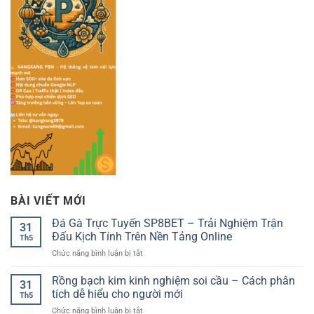
BÀI VIẾT MỚI
Đá Gà Trực Tuyến SP8BET – Trải Nghiệm Trận
31
Đấu Kịch Tính Trên Nền Tảng Online
Th5
ở
Chức năng bình luận bị tắt
Đá
Gà
Rồng bạch kim kinh nghiệm soi cầu – Cách phân
31
Trực
tích dễ hiểu cho người mới
Th5
Tuyến
ở
Chức năng bình luận bị tắt
SP8BET