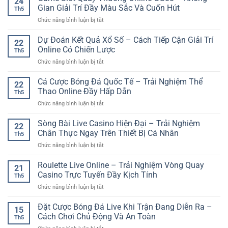
24
Xắc
Trải
Gian Giải Trí Đầy Màu Sắc Và Cuốn Hút
An
Th5
Online
nghiệm
Toàn
ở
Chức năng bình luận bị tắt
–
săn
Và
Game
Trò
thưởng
Hiện
Slot
Dự Đoán Kết Quả Xổ Số – Cách Tiếp Cận Giải Trí
Chơi
sinh
22
Đại
Quay
Dự
Online Có Chiến Lược
động
Th5
Thưởng
Đoán
trên
ở
Chức năng bình luận bị tắt
Online
Nhanh
nền
Dự
GG88
Và
tảng
Đoán
Cá Cược Bóng Đá Quốc Tế – Trải Nghiệm Thể
–
Đầy
22
online
Kết
Không
Thao Online Đầy Hấp Dẫn
Kịch
Th5
Quả
Gian
Tính
ở
Chức năng bình luận bị tắt
Xổ
Giải
Cá
Số
Trí
Cược
Sòng Bài Live Casino Hiện Đại – Trải Nghiệm
–
Đầy
22
Bóng
Cách
Chân Thực Ngay Trên Thiết Bị Cá Nhân
Màu
Th5
Đá
Tiếp
Sắc
ở
Chức năng bình luận bị tắt
Quốc
Cận
Và
Sòng
Tế
Giải
Cuốn
Bài
Roulette Live Online – Trải Nghiệm Vòng Quay
–
Trí
21
Hút
Live
Trải
Casino Trực Tuyến Đầy Kịch Tính
Online
Th5
Casino
Nghiệm
Có
ở
Chức năng bình luận bị tắt
Hiện
Thể
Chiến
Roulette
Đại
Thao
Lược
Live
Đặt Cược Bóng Đá Live Khi Trận Đang Diễn Ra –
–
Online
15
Online
Trải
Cách Chơi Chủ Động Và An Toàn
Đầy
Th5
–
Nghiệm
Hấp