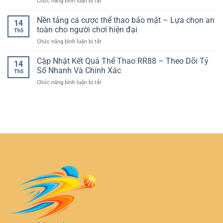
ở
Chức năng bình luận bị tắt
Trải
Chân
Dẫn
Đặt
Nghiệm
Thực
Cược
Nền tảng cá cược thể thao bảo mật – Lựa chọn an
Vòng
Ngay
14
Bóng
Quay
toàn cho người chơi hiện đại
Trên
Th5
Đá
Casino
Thiết
ở
Chức năng bình luận bị tắt
Live
Trực
Bị
Nền
Khi
Tuyến
Cá
tảng
Cập Nhật Kết Quả Thể Thao RR88 – Theo Dõi Tỷ
Trận
Đầy
14
Nhân
cá
Đang
Số Nhanh Và Chính Xác
Kịch
Th5
cược
Diễn
Tính
ở
Chức năng bình luận bị tắt
thể
Ra
Cập
thao
–
Nhật
bảo
Cách
Kết
mật
Chơi
Quả
–
Chủ
Thể
Lựa
Động
Thao
chọn
Và
RR88
an
An
–
toàn
Toàn
Theo
cho
Dõi
người
Tỷ
chơi
Số
hiện
Nhanh
đại
Và
Chính
Xác