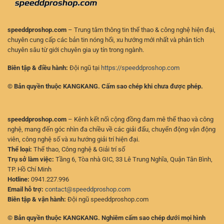
speeddproshop.com
– Trung tâm thông tin thể thao & công nghệ hiện đại,
chuyên cung cấp các bản tin nóng hổi, xu hướng mới nhất và phân tích
chuyên sâu từ giới chuyên gia uy tín trong ngành.
Biên tập & điều hành:
Đội ngũ tại
https://speeddproshop.com
© Bản quyền thuộc KANGKANG. Cấm sao chép khi chưa được phép.
speeddproshop.com
– Kênh kết nối cộng đồng đam mê thể thao và công
nghệ, mang đến góc nhìn đa chiều về các giải đấu, chuyển động vận động
viên, công nghệ số và xu hướng giải trí hiện đại.
Thể loại:
Thể thao, Công nghệ & Giải trí số
Trụ sở làm việc:
Tầng 6, Tòa nhà GIC, 33 Lê Trung Nghĩa, Quận Tân Bình,
TP. Hồ Chí Minh
Hotline:
0941.227.996
Email hỗ trợ:
contact@speeddproshop.com
Biên tập & vận hành:
Đội ngũ speeddproshop.com
© Bản quyền thuộc KANGKANG. Nghiêm cấm sao chép dưới mọi hình