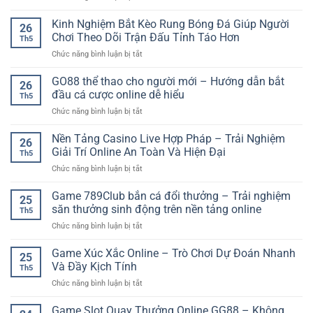
Rồng
–
bạch
Kinh Nghiệm Bắt Kèo Rung Bóng Đá Giúp Người
Trải
26
kim
Nghiệm
Chơi Theo Dõi Trận Đấu Tỉnh Táo Hơn
Th5
kinh
Trận
ở
Chức năng bình luận bị tắt
nghiệm
Đấu
Kinh
soi
Kịch
Nghiệm
GO88 thể thao cho người mới – Hướng dẫn bắt
cầu
Tính
26
Bắt
–
đầu cá cược online dễ hiểu
Trên
Th5
Kèo
Cách
Nền
ở
Chức năng bình luận bị tắt
Rung
phân
Tảng
GO88
Bóng
tích
Online
thể
Nền Tảng Casino Live Hợp Pháp – Trải Nghiệm
Đá
dễ
26
thao
Giúp
Giải Trí Online An Toàn Và Hiện Đại
hiểu
Th5
cho
Người
cho
ở
Chức năng bình luận bị tắt
người
Chơi
người
Nền
mới
Theo
mới
Tảng
Game 789Club bắn cá đổi thưởng – Trải nghiệm
–
Dõi
25
Casino
Hướng
săn thưởng sinh động trên nền tảng online
Trận
Th5
Live
dẫn
Đấu
ở
Chức năng bình luận bị tắt
Hợp
bắt
Tỉnh
Game
Pháp
đầu
Táo
789Club
Game Xúc Xắc Online – Trò Chơi Dự Đoán Nhanh
–
cá
25
Hơn
bắn
Trải
Và Đầy Kịch Tính
cược
Th5
cá
Nghiệm
online
ở
Chức năng bình luận bị tắt
đổi
Giải
dễ
Game
thưởng
Trí
hiểu
Xúc
Game Slot Quay Thưởng Online GG88 – Không
–
Online