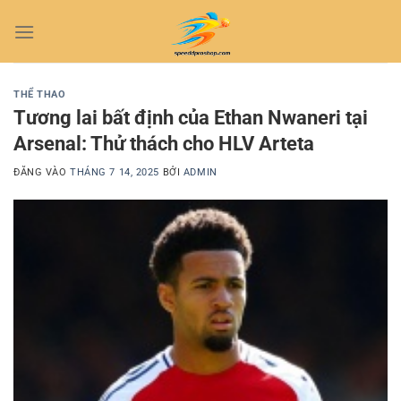
Bỏ
qua
nội
dung
THỂ THAO
Tương lai bất định của Ethan Nwaneri tại
Arsenal: Thử thách cho HLV Arteta
ĐĂNG VÀO
THÁNG 7 14, 2025
BỞI
ADMIN