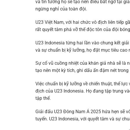
và tin tưởng họ sẽ tạo nên điều bất ngờ tại g
ngừng nghỉ của toàn đội.
U23 Việt Nam, với hai chức vô địch liên tiếp 
rất quyết tâm phá vỡ thế độc tôn của đội bóng 
U23 Indonesia từng hai lần vào chung kết giải
và sự chuẩn bị kỹ lưỡng, họ đặt mục tiêu cao 
Sự cổ vũ cuồng nhiệt của khán giả nhà sẽ là 
tạo nên một kỳ tích, ghi dấu ấn đậm nét trong
Việc chuẩn bị kỹ lưỡng về chiến thuật, thể lực
địch của U23 Indonesia. Họ đang tập trung và
tập thể.
Giải đấu U23 Đông Nam Á 2025 hứa hẹn sẽ vô c
tuyển. U23 Indonesia, với quyết tâm và sự chu