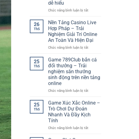
dễ hiểu
hiểu
Bóng
cho
Đá
ở
Chức năng bình luận bị tắt
người
Giúp
GO88
mới
Người
thể
Nền Tảng Casino Live
26
Chơi
thao
Hợp Pháp – Trải
Th5
Theo
cho
Nghiệm Giải Trí Online
Dõi
người
An Toàn Và Hiện Đại
Trận
mới
Đấu
–
ở
Chức năng bình luận bị tắt
Tỉnh
Hướng
Nền
Táo
dẫn
Tảng
Game 789Club bắn cá
25
Hơn
bắt
Casino
đổi thưởng – Trải
Th5
đầu
Live
nghiệm săn thưởng
cá
Hợp
sinh động trên nền tảng
cược
Pháp
online
online
–
dễ
Trải
ở
Chức năng bình luận bị tắt
hiểu
Nghiệm
Game
Giải
789Club
Game Xúc Xắc Online –
25
Trí
bắn
Trò Chơi Dự Đoán
Th5
Online
cá
Nhanh Và Đầy Kịch
An
đổi
Tính
Toàn
thưởng
Và
–
ở
Chức năng bình luận bị tắt
Hiện
Trải
Game
Đại
nghiệm
Xúc