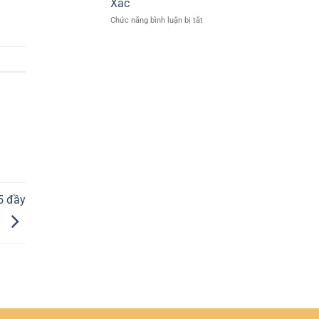
Xác
Chơi
thao
Chủ
bảo
ở
Chức năng bình luận bị tắt
Động
mật
Cập
Và
–
Nhật
An
Lựa
Kết
Toàn
chọn
Quả
an
Thể
toàn
Thao
cho
RR88
người
–
chơi
Theo
hiện
Dõi
đại
Tỷ
Số
Nhanh
Và
5 đầy
Chính
Xác
h