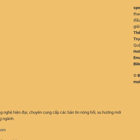
sp
tha
đấu
giải
Thể
Trụ
Quậ
Hot
Ema
Biê
© B
mọi
g nghệ hiện đại, chuyên cung cấp các bản tin nóng hổi, xu hướng mới
ng ngành.
com