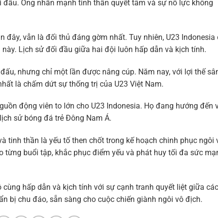
iải đấu. Ông nhấn mạnh tinh thần quyết tâm và sự nỗ lực không
gần đây, vẫn là đối thủ đáng gờm nhất. Tuy nhiên, U23 Indonesia
này. Lịch sử đối đầu giữa hai đội luôn hấp dẫn và kịch tính.
 đấu, nhưng chỉ một lần được nâng cúp. Năm nay, với lợi thế sâ
nhất là chấm dứt sự thống trị của U23 Việt Nam.
nguồn động viên to lớn cho U23 Indonesia. Họ đang hướng đến v
 lịch sử bóng đá trẻ Đông Nam Á.
 và tinh thần là yếu tố then chốt trong kế hoạch chinh phục ngôi 
o từng buổi tập, khắc phục điểm yếu và phát huy tối đa sức mạ
ùng hấp dẫn và kịch tính với sự cạnh tranh quyết liệt giữa các
ẩn bị chu đáo, sẵn sàng cho cuộc chiến giành ngôi vô địch.