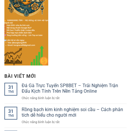
BÀI VIẾT MỚI
Đá Gà Trực Tuyến SP8BET – Trải Nghiệm Trận
31
Đấu Kịch Tính Trên Nền Tảng Online
Th5
ở
Chức năng bình luận bị tắt
Đá
Gà
Rồng bạch kim kinh nghiệm soi cầu – Cách phân
31
Trực
tích dễ hiểu cho người mới
Th5
Tuyến
ở
Chức năng bình luận bị tắt
SP8BET
Rồng
–