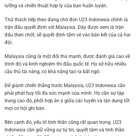
lưỡng và chiến thuật hợp lý của ban huấn luyện.
Thử thách tiếp theo đang chờ đón U23 Indonesia chính là
trận đấu quyết định với Malaysia. Đây được xem là trận
đấu then chốt, sẽ quyết định tấm vé vào bán kết của cả hai
đội.
Malaysia cũng là một đối thủ mạnh, được đánh giá cao về
trình độ và kinh nghiệm thi đấu quốc tế. Họ sở hữu nhiều
cầu thủ tài năng, có khả năng tạo ra bất ngờ.
Để giành chiến thắng trước Malaysia, U23 Indonesia cần
phải phát huy tối đa sức mạnh của mình. Họ cần sự tập
trung cao độ, phối hợp ăn ý giữa các tuyến và tận dụng tốt
mọi cơ hội ghi bàn.
Bên cạnh đó, yếu tố tinh thần cũng rất quan trọng. U23
Indonesia cần giữ vững sự tự tin, quyết tâm và tinh thần