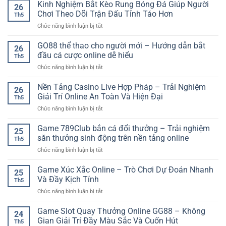
bạch
Kinh Nghiệm Bắt Kèo Rung Bóng Đá Giúp Người
Trải
26
kim
Nghiệm
Chơi Theo Dõi Trận Đấu Tỉnh Táo Hơn
Th5
kinh
Trận
ở
Chức năng bình luận bị tắt
nghiệm
Đấu
Kinh
soi
Kịch
Nghiệm
GO88 thể thao cho người mới – Hướng dẫn bắt
cầu
Tính
26
Bắt
–
đầu cá cược online dễ hiểu
Trên
Th5
Kèo
Cách
Nền
ở
Chức năng bình luận bị tắt
Rung
phân
Tảng
GO88
Bóng
tích
Online
thể
Nền Tảng Casino Live Hợp Pháp – Trải Nghiệm
Đá
dễ
26
thao
Giúp
Giải Trí Online An Toàn Và Hiện Đại
hiểu
Th5
cho
Người
cho
ở
Chức năng bình luận bị tắt
người
Chơi
người
Nền
mới
Theo
mới
Tảng
Game 789Club bắn cá đổi thưởng – Trải nghiệm
–
Dõi
25
Casino
Hướng
săn thưởng sinh động trên nền tảng online
Trận
Th5
Live
dẫn
Đấu
ở
Chức năng bình luận bị tắt
Hợp
bắt
Tỉnh
Game
Pháp
đầu
Táo
789Club
Game Xúc Xắc Online – Trò Chơi Dự Đoán Nhanh
–
cá
25
Hơn
bắn
Trải
Và Đầy Kịch Tính
cược
Th5
cá
Nghiệm
online
ở
Chức năng bình luận bị tắt
đổi
Giải
dễ
Game
thưởng
Trí
hiểu
Xúc
Game Slot Quay Thưởng Online GG88 – Không
–
Online
24
Xắc
Trải
Gian Giải Trí Đầy Màu Sắc Và Cuốn Hút
An
Th5
Online