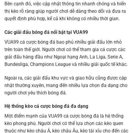
Bên cạnh đó, việc cập nhật thông tin nhanh chóng và hiển
thị kèo rõ ràng giúp người chơi dễ dàng theo dõi và đưa ra
quyết định phù hợp, kể cả khi không có nhiều thời gian.
Các giải đấu bóng đá nổi bật tại VUA99
VUA99 cá cược bóng đá bao phủ nhiều giải đấu lớn nhỏ
trên toàn thế giới. Người chơi có thể tham gia cá cược các
giải đấu hàng đầu như Ngoại hạng Anh, La Liga, Serie A,
Bundesliga, Champions League và nhiều giải quốc tế khác.
Ngoài ra, các giải đấu khu vực và giao hữu cũng được cập
nhật thường xuyên, mang đến nhiều lựa chọn đa dạng cho
người chơi yêu thích bóng đá.
Hệ thống kèo cá cược bóng đá đa dạng
Một điểm mạnh của VUA99 cá cược bóng đá là hệ thống
kèo phong phú. Người chơi có thể lựa chọn các kèo quen
thuộc như kèo châu Á, kèo châu Âu, kèo tài xỉu cho đến các