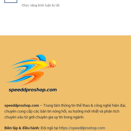
cược
Diễn
Tính
ở
Chức năng bình luận bị tắt
thể
Ra
Cập
thao
–
Nhật
bảo
Cách
Kết
mật
Chơi
Quả
–
Chủ
Thể
Lựa
Động
Thao
chọn
Và
RR88
an
An
–
toàn
Toàn
Theo
cho
Dõi
người
Tỷ
chơi
Số
hiện
Nhanh
đại
Và
Chính
Xác
speeddproshop.com
– Trung tâm thông tin thể thao & công nghệ hiện đại,
chuyên cung cấp các bản tin nóng hổi, xu hướng mới nhất và phân tích
chuyên sâu từ giới chuyên gia uy tín trong ngành.
Biên tập & điều hành:
Đội ngũ tại
https://speeddproshop.com