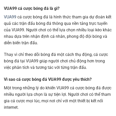
VUA99 cá cược bóng đá là gì?
VUA99
cá cược bóng đá là hình thức tham gia dự đoán kết
quả các trận đấu bóng đá thông qua nền tảng trực tuyến
của VUA99. Người chơi có thể lựa chọn nhiều loại kèo khác
nhau dựa trên nhận định cá nhân, phong độ đội bóng và
diễn biến trận đấu.
Thay vì chỉ theo dõi bóng đá một cách thụ động, cá cược
bóng đá tại VUA99 giúp người chơi chủ động hơn trong
việc phân tích và tương tác với từng trận đấu.
Vì sao cá cược bóng đá VUA99 được yêu thích?
Một trong những lý do khiến VUA99 cá cược bóng đá được
nhiều người lựa chọn là sự tiện lợi. Người chơi có thể tham
gia cá cược mọi lúc, mọi nơi chỉ với một thiết bị kết nối
internet.