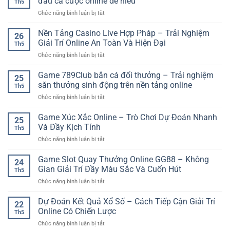
đầu cá cược online dễ hiểu
Th5
Kèo
Cách
Nền
ở
Chức năng bình luận bị tắt
Rung
phân
Tảng
GO88
Bóng
tích
Online
thể
Nền Tảng Casino Live Hợp Pháp – Trải Nghiệm
Đá
dễ
26
thao
Giúp
Giải Trí Online An Toàn Và Hiện Đại
hiểu
Th5
cho
Người
cho
ở
Chức năng bình luận bị tắt
người
Chơi
người
Nền
mới
Theo
mới
Tảng
Game 789Club bắn cá đổi thưởng – Trải nghiệm
–
Dõi
25
Casino
Hướng
săn thưởng sinh động trên nền tảng online
Trận
Th5
Live
dẫn
Đấu
ở
Chức năng bình luận bị tắt
Hợp
bắt
Tỉnh
Game
Pháp
đầu
Táo
789Club
Game Xúc Xắc Online – Trò Chơi Dự Đoán Nhanh
–
cá
25
Hơn
bắn
Trải
Và Đầy Kịch Tính
cược
Th5
cá
Nghiệm
online
ở
Chức năng bình luận bị tắt
đổi
Giải
dễ
Game
thưởng
Trí
hiểu
Xúc
Game Slot Quay Thưởng Online GG88 – Không
–
Online
24
Xắc
Trải
Gian Giải Trí Đầy Màu Sắc Và Cuốn Hút
An
Th5
Online
nghiệm
Toàn
ở
Chức năng bình luận bị tắt
–
săn
Và
Game
Trò
thưởng
Hiện
Slot
Dự Đoán Kết Quả Xổ Số – Cách Tiếp Cận Giải Trí
Chơi
sinh
22
Đại
Quay
Dự
Online Có Chiến Lược
động
Th5
Thưởng
Đoán
trên
ở
Chức năng bình luận bị tắt
Online
Nhanh
nền