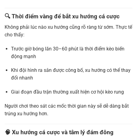
🔍 Thời điểm vàng để bắt xu hướng cá cược
Không phải lúc nào xu hướng cũng rõ ràng từ sớm. Thực tế
cho thấy:
Trước giờ bóng lăn 30–60 phút là thời điểm kèo biến
động mạnh
Khi đội hình ra sân được công bố, xu hướng có thể thay
đổi nhanh
Giai đoạn đầu trận thường xuất hiện cơ hội kèo rung
Người chơi theo sát các mốc thời gian này sẽ dễ dàng bắt
trúng xu hướng hơn.
🧠 Xu hướng cá cược và tâm lý đám đông