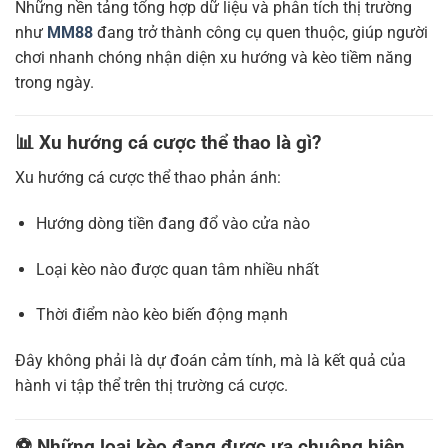
Những nền tảng tổng hợp dữ liệu và phân tích thị trường
như
MM88
đang trở thành công cụ quen thuộc, giúp người
chơi nhanh chóng nhận diện xu hướng và kèo tiềm năng
trong ngày.
📊 Xu hướng cá cược thể thao là gì?
Xu hướng cá cược thể thao phản ánh:
Hướng dòng tiền đang đổ vào cửa nào
Loại kèo nào được quan tâm nhiều nhất
Thời điểm nào kèo biến động mạnh
Đây không phải là dự đoán cảm tính, mà là kết quả của
hành vi tập thể trên thị trường cá cược.
⚽ Những loại kèo đang được ưa chuộng hiện