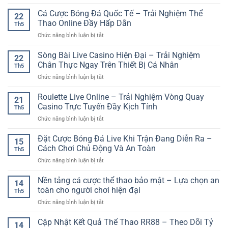
Dự
GG88
Và
tảng
Đoán
Cá Cược Bóng Đá Quốc Tế – Trải Nghiệm Thể
–
Đầy
22
online
Kết
Không
Thao Online Đầy Hấp Dẫn
Kịch
Th5
Quả
Gian
Tính
ở
Chức năng bình luận bị tắt
Xổ
Giải
Cá
Số
Trí
Cược
Sòng Bài Live Casino Hiện Đại – Trải Nghiệm
–
Đầy
22
Bóng
Cách
Chân Thực Ngay Trên Thiết Bị Cá Nhân
Màu
Th5
Đá
Tiếp
Sắc
ở
Chức năng bình luận bị tắt
Quốc
Cận
Và
Sòng
Tế
Giải
Cuốn
Bài
Roulette Live Online – Trải Nghiệm Vòng Quay
–
Trí
21
Hút
Live
Trải
Casino Trực Tuyến Đầy Kịch Tính
Online
Th5
Casino
Nghiệm
Có
ở
Chức năng bình luận bị tắt
Hiện
Thể
Chiến
Roulette
Đại
Thao
Lược
Live
Đặt Cược Bóng Đá Live Khi Trận Đang Diễn Ra –
–
Online
15
Online
Trải
Cách Chơi Chủ Động Và An Toàn
Đầy
Th5
–
Nghiệm
Hấp
ở
Chức năng bình luận bị tắt
Trải
Chân
Dẫn
Đặt
Nghiệm
Thực
Cược
Nền tảng cá cược thể thao bảo mật – Lựa chọn an
Vòng
Ngay
14
Bóng
Quay
toàn cho người chơi hiện đại
Trên
Th5
Đá
Casino
Thiết
ở
Chức năng bình luận bị tắt
Live
Trực
Bị
Nền
Khi
Tuyến
Cá
tảng
Cập Nhật Kết Quả Thể Thao RR88 – Theo Dõi Tỷ
Trận
Đầy
14
Nhân
cá