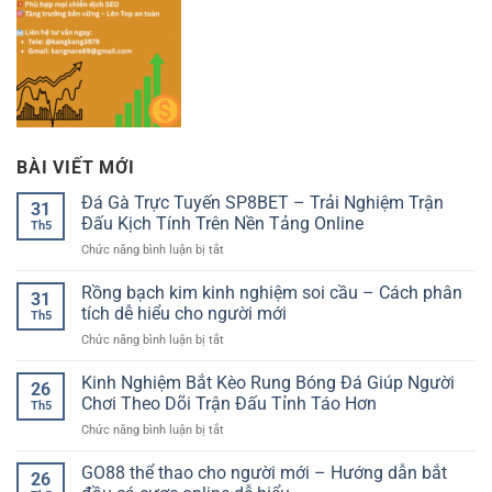
BÀI VIẾT MỚI
Đá Gà Trực Tuyến SP8BET – Trải Nghiệm Trận
31
Đấu Kịch Tính Trên Nền Tảng Online
Th5
ở
Chức năng bình luận bị tắt
Đá
Gà
Rồng bạch kim kinh nghiệm soi cầu – Cách phân
31
Trực
tích dễ hiểu cho người mới
Th5
Tuyến
ở
Chức năng bình luận bị tắt
SP8BET
Rồng
–
bạch
Kinh Nghiệm Bắt Kèo Rung Bóng Đá Giúp Người
Trải
26
kim
Nghiệm
Chơi Theo Dõi Trận Đấu Tỉnh Táo Hơn
Th5
kinh
Trận
ở
Chức năng bình luận bị tắt
nghiệm
Đấu
Kinh
soi
Kịch
Nghiệm
GO88 thể thao cho người mới – Hướng dẫn bắt
cầu
Tính
26
Bắt
–
Trên