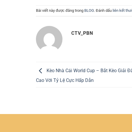
Bài viết này được đăng trong
BLOG
. Đánh dấu
liên kết thư
CTV_PBN
Kèo Nhà Cái World Cup – Bắt Kèo Giải Đ
Cao Với Tỷ Lệ Cực Hấp Dẫn