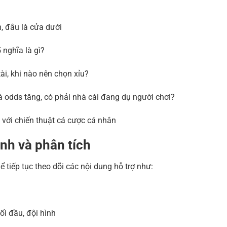
n, đâu là cửa dưới
5 nghĩa là gì?
ài, khi nào nên chọn xỉu?
mà odds tăng, có phải nhà cái đang dụ người chơi?
 với chiến thuật cá cược cá nhân
nh và phân tích
ể tiếp tục theo dõi các nội dung hỗ trợ như:
đối đầu, đội hình