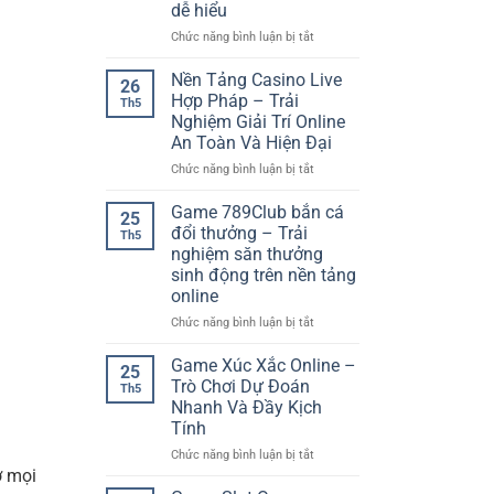
dễ hiểu
hiểu
Bóng
cho
Đá
ở
Chức năng bình luận bị tắt
người
Giúp
GO88
mới
Người
thể
Nền Tảng Casino Live
26
Chơi
thao
Hợp Pháp – Trải
Th5
Theo
cho
Nghiệm Giải Trí Online
Dõi
người
An Toàn Và Hiện Đại
Trận
mới
Đấu
–
ở
Chức năng bình luận bị tắt
Tỉnh
Hướng
Nền
Táo
dẫn
Tảng
Game 789Club bắn cá
25
Hơn
bắt
Casino
đổi thưởng – Trải
Th5
đầu
Live
nghiệm săn thưởng
cá
Hợp
sinh động trên nền tảng
cược
Pháp
online
online
–
dễ
Trải
ở
Chức năng bình luận bị tắt
hiểu
Nghiệm
Game
Giải
789Club
Game Xúc Xắc Online –
25
Trí
bắn
Trò Chơi Dự Đoán
Th5
Online
cá
Nhanh Và Đầy Kịch
An
đổi
Tính
Toàn
thưởng
Và
–
ở
Chức năng bình luận bị tắt
Hiện
Trải
ở mọi
Game
Đại
nghiệm
Xúc