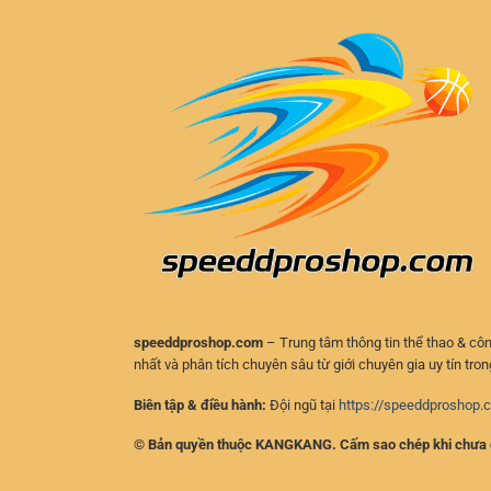
speeddproshop.com
– Trung tâm thông tin thể thao & côn
nhất và phân tích chuyên sâu từ giới chuyên gia uy tín tro
Biên tập & điều hành:
Đội ngũ tại
https://speeddproshop.
© Bản quyền thuộc KANGKANG. Cấm sao chép khi chưa 