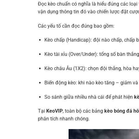
Đọc kèo chuẩn có nghĩa là hiểu đúng các loại
vận dụng thông tin đó vào chiến lược đặt cượ
Các yếu tố cần đọc đúng bao gồm:
Kèo chấp (Handicap): đội nào chấp, chấp b
Kèo tài xỉu (Over/Under): tổng số bàn thắ
Kèo châu Âu (1X2): chọn đội thắng, hòa ha
Biến động kèo: khi nào kèo tăng – giảm và
So sánh giữa nhiều nhà cái để phát hiện
kè
Tại
KeoVIP
, toàn bộ các bảng
kèo bóng đá h
phân tích nhanh chóng.