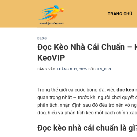
Bỏ
qua
TRANG CHỦ
nội
dung
BLOG
Đọc Kèo Nhà Cái Chuẩn – 
KeoVIP
ĐĂNG VÀO
THÁNG 8 13, 2025
BỞI
CTV_PBN
Trong thế giới cá cược bóng đá, việc
đọc kèo 
quan trọng nhất – trước khi người chơi quyết 
phân tích, nhận định sau đó đều trở nên vô ng
đọc, hiểu và phân tích kèo một cách chính xác,
Đọc kèo nhà cái chuẩn là gì