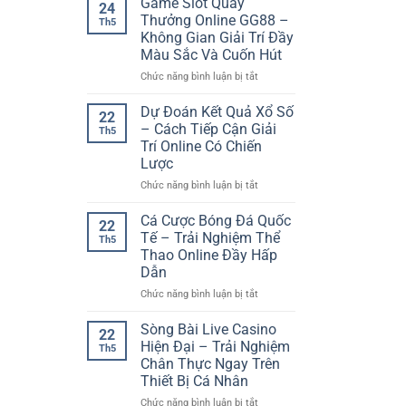
Game Slot Quay
24
săn
Xắc
Thưởng Online GG88 –
Th5
thưởng
Online
Không Gian Giải Trí Đầy
sinh
–
Màu Sắc Và Cuốn Hút
động
Trò
trên
Chơi
ở
Chức năng bình luận bị tắt
nền
Dự
Game
tảng
Đoán
Slot
Dự Đoán Kết Quả Xổ Số
22
online
Nhanh
Quay
– Cách Tiếp Cận Giải
Th5
Và
Thưởng
Trí Online Có Chiến
Đầy
Online
Lược
Kịch
GG88
Tính
–
ở
Chức năng bình luận bị tắt
Không
Dự
Gian
Đoán
Cá Cược Bóng Đá Quốc
22
Giải
Kết
Tế – Trải Nghiệm Thể
Th5
Trí
Quả
Thao Online Đầy Hấp
Đầy
Xổ
Dẫn
Màu
Số
Sắc
–
ở
Chức năng bình luận bị tắt
Và
Cách
Cá
Cuốn
Tiếp
Cược
Sòng Bài Live Casino
22
Hút
Cận
Bóng
Hiện Đại – Trải Nghiệm
Th5
Giải
Đá
Chân Thực Ngay Trên
Trí
Quốc
Thiết Bị Cá Nhân
Online
Tế
Có
–
ở
Chức năng bình luận bị tắt