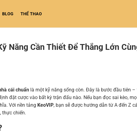
BLOG
THỂ THAO
Kỹ Năng Cần Thiết Để Thắng Lớn Cùn
nhà cái chuẩn
là một kỹ năng sống còn. Đây là bước đầu tiên –
định đặt cược vào bất kỳ trận đấu nào. Nếu bạn đọc sai kèo, mọ
hĩa. Với nền tảng
KeoVIP
, bạn sẽ được hướng dẫn từ A đến Z c
 thực chiến.
?