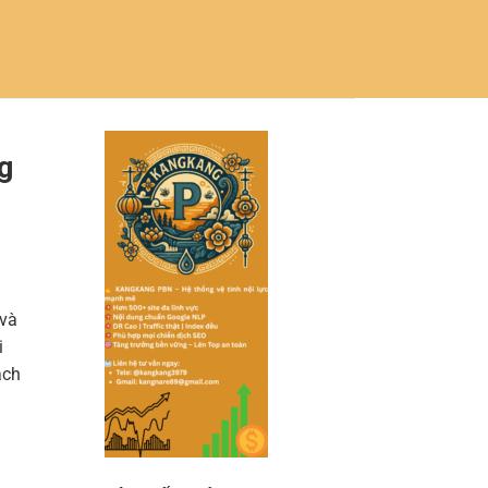
g
 và
i
ách