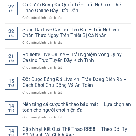
tảng
Đoán
Cá Cược Bóng Đá Quốc Tế – Trải Nghiệm Thể
–
Đầy
22
online
Kết
Không
Thao Online Đầy Hấp Dẫn
Kịch
Th5
Quả
Gian
Tính
ở
Chức năng bình luận bị tắt
Xổ
Giải
Cá
Số
Trí
Cược
Sòng Bài Live Casino Hiện Đại – Trải Nghiệm
–
Đầy
22
Bóng
Cách
Chân Thực Ngay Trên Thiết Bị Cá Nhân
Màu
Th5
Đá
Tiếp
Sắc
ở
Chức năng bình luận bị tắt
Quốc
Cận
Và
Sòng
Tế
Giải
Cuốn
Bài
Roulette Live Online – Trải Nghiệm Vòng Quay
–
Trí
21
Hút
Live
Trải
Casino Trực Tuyến Đầy Kịch Tính
Online
Th5
Casino
Nghiệm
Có
ở
Chức năng bình luận bị tắt
Hiện
Thể
Chiến
Roulette
Đại
Thao
Lược
Live
Đặt Cược Bóng Đá Live Khi Trận Đang Diễn Ra –
–
Online
15
Online
Trải
Cách Chơi Chủ Động Và An Toàn
Đầy
Th5
–
Nghiệm
Hấp
ở
Chức năng bình luận bị tắt
Trải
Chân
Dẫn
Đặt
Nghiệm
Thực
Cược
Nền tảng cá cược thể thao bảo mật – Lựa chọn an
Vòng
Ngay
14
Bóng
Quay
toàn cho người chơi hiện đại
Trên
Th5
Đá
Casino
Thiết
ở
Chức năng bình luận bị tắt
Live
Trực
Bị
Nền
Khi
Tuyến
Cá
tảng
Cập Nhật Kết Quả Thể Thao RR88 – Theo Dõi Tỷ
Trận
Đầy
14
Nhân
cá
Đang
Số Nhanh Và Chính Xác
Kịch
Th5