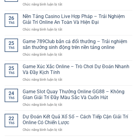
Cách
Nền
ở
Chức năng bình luận bị tắt
Rung
phân
Tảng
GO88
Bóng
tích
Online
thể
Nền Tảng Casino Live Hợp Pháp – Trải Nghiệm
Đá
dễ
26
thao
Giúp
Giải Trí Online An Toàn Và Hiện Đại
hiểu
Th5
cho
Người
cho
ở
Chức năng bình luận bị tắt
người
Chơi
người
Nền
mới
Theo
mới
Tảng
Game 789Club bắn cá đổi thưởng – Trải nghiệm
–
Dõi
25
Casino
Hướng
săn thưởng sinh động trên nền tảng online
Trận
Th5
Live
dẫn
Đấu
ở
Chức năng bình luận bị tắt
Hợp
bắt
Tỉnh
Game
Pháp
đầu
Táo
789Club
Game Xúc Xắc Online – Trò Chơi Dự Đoán Nhanh
–
cá
25
Hơn
bắn
Trải
Và Đầy Kịch Tính
cược
Th5
cá
Nghiệm
online
ở
Chức năng bình luận bị tắt
đổi
Giải
dễ
Game
thưởng
Trí
hiểu
Xúc
Game Slot Quay Thưởng Online GG88 – Không
–
Online
24
Xắc
Trải
Gian Giải Trí Đầy Màu Sắc Và Cuốn Hút
An
Th5
Online
nghiệm
Toàn
ở
Chức năng bình luận bị tắt
–
săn
Và
Game
Trò
thưởng
Hiện
Slot
Dự Đoán Kết Quả Xổ Số – Cách Tiếp Cận Giải Trí
Chơi
sinh
22
Đại
Quay
Dự
Online Có Chiến Lược
động
Th5
Thưởng
Đoán
trên
ở
Chức năng bình luận bị tắt
Online
Nhanh
nền
Dự
GG88
Và