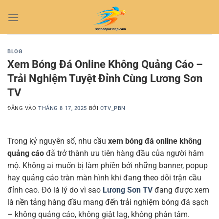
Bỏ
qua
nội
dung
BLOG
Xem Bóng Đá Online Không Quảng Cáo –
Trải Nghiệm Tuyệt Đỉnh Cùng Lương Sơn
TV
ĐĂNG VÀO
THÁNG 8 17, 2025
BỞI
CTV_PBN
Trong kỷ nguyên số, nhu cầu
xem bóng đá online không
quảng cáo
đã trở thành ưu tiên hàng đầu của người hâm
mộ. Không ai muốn bị làm phiền bởi những banner, popup
hay quảng cáo tràn màn hình khi đang theo dõi trận cầu
đỉnh cao. Đó là lý do vì sao
Lương Sơn TV
đang được xem
là nền tảng hàng đầu mang đến trải nghiệm bóng đá sạch
– không quảng cáo, không giật lag, không phân tâm.