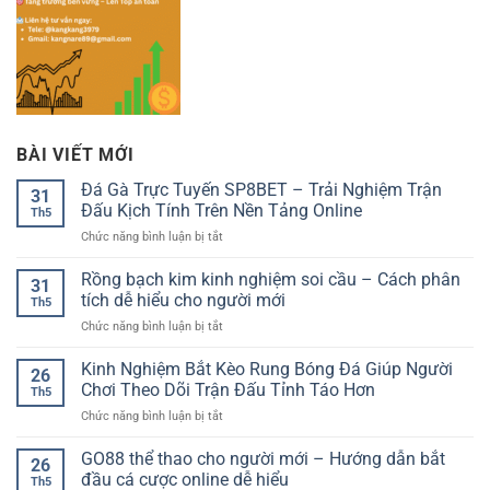
BÀI VIẾT MỚI
Đá Gà Trực Tuyến SP8BET – Trải Nghiệm Trận
31
Đấu Kịch Tính Trên Nền Tảng Online
Th5
ở
Chức năng bình luận bị tắt
Đá
Gà
Rồng bạch kim kinh nghiệm soi cầu – Cách phân
31
Trực
tích dễ hiểu cho người mới
Th5
Tuyến
ở
Chức năng bình luận bị tắt
SP8BET
Rồng
–
bạch
Kinh Nghiệm Bắt Kèo Rung Bóng Đá Giúp Người
Trải
26
kim
Nghiệm
Chơi Theo Dõi Trận Đấu Tỉnh Táo Hơn
Th5
kinh
Trận
ở
Chức năng bình luận bị tắt
nghiệm
Đấu
Kinh
soi
Kịch
Nghiệm
GO88 thể thao cho người mới – Hướng dẫn bắt
cầu
Tính
26
Bắt
–
đầu cá cược online dễ hiểu
Trên
Th5
Kèo