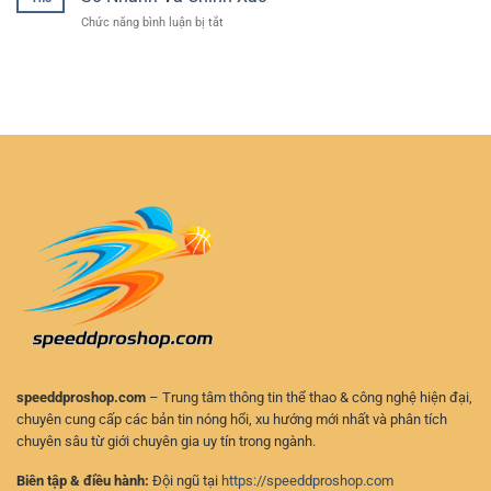
cược
Diễn
Tính
ở
Chức năng bình luận bị tắt
thể
Ra
Cập
thao
–
Nhật
bảo
Cách
Kết
mật
Chơi
Quả
–
Chủ
Thể
Lựa
Động
Thao
chọn
Và
RR88
an
An
–
toàn
Toàn
Theo
cho
Dõi
người
Tỷ
chơi
Số
hiện
Nhanh
đại
Và
Chính
Xác
speeddproshop.com
– Trung tâm thông tin thể thao & công nghệ hiện đại,
chuyên cung cấp các bản tin nóng hổi, xu hướng mới nhất và phân tích
chuyên sâu từ giới chuyên gia uy tín trong ngành.
Biên tập & điều hành:
Đội ngũ tại
https://speeddproshop.com