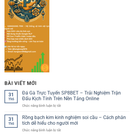
BÀI VIẾT MỚI
Đá Gà Trực Tuyến SP8BET – Trải Nghiệm Trận
31
Đấu Kịch Tính Trên Nền Tảng Online
Th5
ở
Chức năng bình luận bị tắt
Đá
Gà
Rồng bạch kim kinh nghiệm soi cầu – Cách phân
31
Trực
tích dễ hiểu cho người mới
Th5
Tuyến
ở
Chức năng bình luận bị tắt
SP8BET