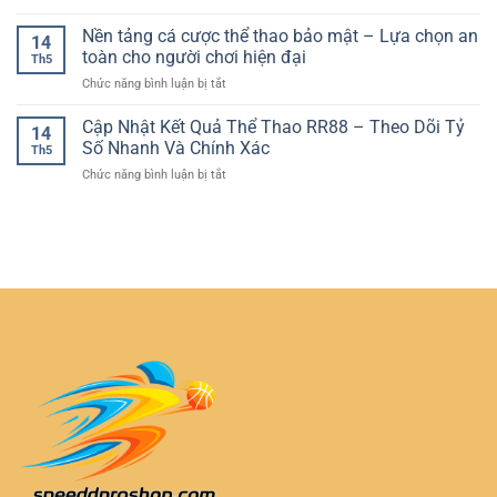
Dẫn
Đặt
Nghiệm
Thực
Cược
Nền tảng cá cược thể thao bảo mật – Lựa chọn an
Vòng
Ngay
14
Bóng
Quay
toàn cho người chơi hiện đại
Trên
Th5
Đá
Casino
Thiết
ở
Chức năng bình luận bị tắt
Live
Trực
Bị
Nền
Khi
Tuyến
Cá
tảng
Cập Nhật Kết Quả Thể Thao RR88 – Theo Dõi Tỷ
Trận
Đầy
14
Nhân
cá
Đang
Số Nhanh Và Chính Xác
Kịch
Th5
cược
Diễn
Tính
ở
Chức năng bình luận bị tắt
thể
Ra
Cập
thao
–
Nhật
bảo
Cách
Kết
mật
Chơi
Quả
–
Chủ
Thể
Lựa
Động
Thao
chọn
Và
RR88
an
An
–
toàn
Toàn
Theo
cho
Dõi
người
Tỷ
chơi
Số
hiện
Nhanh
đại
Và
Chính
Xác