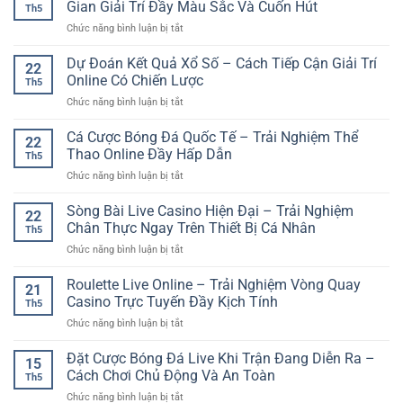
Trải
Gian Giải Trí Đầy Màu Sắc Và Cuốn Hút
An
Th5
Online
nghiệm
Toàn
ở
Chức năng bình luận bị tắt
–
săn
Và
Game
Trò
thưởng
Hiện
Slot
Dự Đoán Kết Quả Xổ Số – Cách Tiếp Cận Giải Trí
Chơi
sinh
22
Đại
Quay
Dự
Online Có Chiến Lược
động
Th5
Thưởng
Đoán
trên
ở
Chức năng bình luận bị tắt
Online
Nhanh
nền
Dự
GG88
Và
tảng
Đoán
Cá Cược Bóng Đá Quốc Tế – Trải Nghiệm Thể
–
Đầy
22
online
Kết
Không
Thao Online Đầy Hấp Dẫn
Kịch
Th5
Quả
Gian
Tính
ở
Chức năng bình luận bị tắt
Xổ
Giải
Cá
Số
Trí
Cược
Sòng Bài Live Casino Hiện Đại – Trải Nghiệm
–
Đầy
22
Bóng
Cách
Chân Thực Ngay Trên Thiết Bị Cá Nhân
Màu
Th5
Đá
Tiếp
Sắc
ở
Chức năng bình luận bị tắt
Quốc
Cận
Và
Sòng
Tế
Giải
Cuốn
Bài
Roulette Live Online – Trải Nghiệm Vòng Quay
–
Trí
21
Hút
Live
Trải
Casino Trực Tuyến Đầy Kịch Tính
Online
Th5
Casino
Nghiệm
Có
ở
Chức năng bình luận bị tắt
Hiện
Thể
Chiến
Roulette
Đại
Thao
Lược
Live
Đặt Cược Bóng Đá Live Khi Trận Đang Diễn Ra –
–
Online
15
Online
Trải
Cách Chơi Chủ Động Và An Toàn
Đầy
Th5
–
Nghiệm
Hấp
ở
Chức năng bình luận bị tắt
Trải
Chân