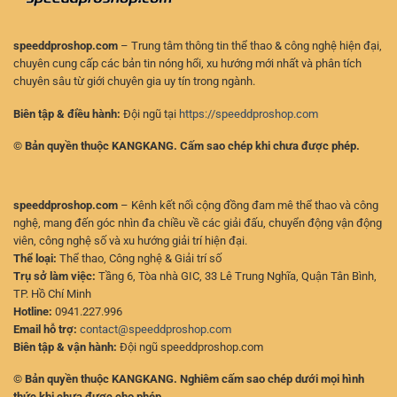
speeddproshop.com
– Trung tâm thông tin thể thao & công nghệ hiện đại,
chuyên cung cấp các bản tin nóng hổi, xu hướng mới nhất và phân tích
chuyên sâu từ giới chuyên gia uy tín trong ngành.
Biên tập & điều hành:
Đội ngũ tại
https://speeddproshop.com
© Bản quyền thuộc KANGKANG. Cấm sao chép khi chưa được phép.
speeddproshop.com
– Kênh kết nối cộng đồng đam mê thể thao và công
nghệ, mang đến góc nhìn đa chiều về các giải đấu, chuyển động vận động
viên, công nghệ số và xu hướng giải trí hiện đại.
Thể loại:
Thể thao, Công nghệ & Giải trí số
Trụ sở làm việc:
Tầng 6, Tòa nhà GIC, 33 Lê Trung Nghĩa, Quận Tân Bình,
TP. Hồ Chí Minh
Hotline:
0941.227.996
Email hỗ trợ:
contact@speeddproshop.com
Biên tập & vận hành:
Đội ngũ speeddproshop.com
© Bản quyền thuộc KANGKANG. Nghiêm cấm sao chép dưới mọi hình
thức khi chưa được cho phép.