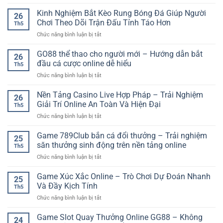
Rồng
–
bạch
Kinh Nghiệm Bắt Kèo Rung Bóng Đá Giúp Người
Trải
26
kim
Nghiệm
Chơi Theo Dõi Trận Đấu Tỉnh Táo Hơn
Th5
kinh
Trận
ở
Chức năng bình luận bị tắt
nghiệm
Đấu
Kinh
soi
Kịch
Nghiệm
GO88 thể thao cho người mới – Hướng dẫn bắt
cầu
Tính
26
Bắt
–
đầu cá cược online dễ hiểu
Trên
Th5
Kèo
Cách
Nền
ở
Chức năng bình luận bị tắt
Rung
phân
Tảng
GO88
Bóng
tích
Online
thể
Nền Tảng Casino Live Hợp Pháp – Trải Nghiệm
Đá
dễ
26
thao
Giúp
Giải Trí Online An Toàn Và Hiện Đại
hiểu
Th5
cho
Người
cho
ở
Chức năng bình luận bị tắt
người
Chơi
người
Nền
mới
Theo
mới
Tảng
Game 789Club bắn cá đổi thưởng – Trải nghiệm
–
Dõi
25
Casino
Hướng
săn thưởng sinh động trên nền tảng online
Trận
Th5
Live
dẫn
Đấu
ở
Chức năng bình luận bị tắt
Hợp
bắt
Tỉnh
Game
Pháp
đầu
Táo
789Club
Game Xúc Xắc Online – Trò Chơi Dự Đoán Nhanh
–
cá
25
Hơn
bắn
Trải
Và Đầy Kịch Tính
cược
Th5
cá
Nghiệm
online
ở
Chức năng bình luận bị tắt
đổi
Giải
dễ
Game
thưởng
Trí
hiểu
Xúc
Game Slot Quay Thưởng Online GG88 – Không
–
Online
24
Xắc