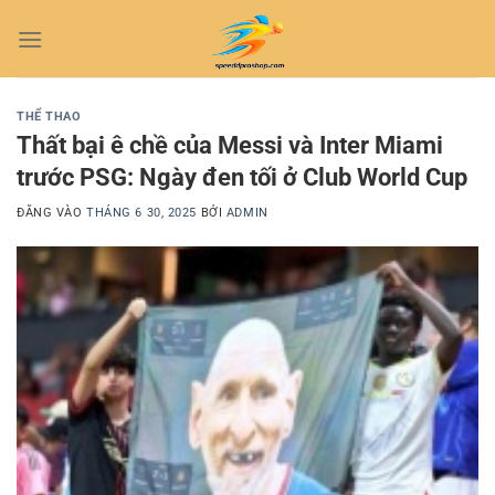
Bỏ
qua
nội
dung
THỂ THAO
Thất bại ê chề của Messi và Inter Miami
trước PSG: Ngày đen tối ở Club World Cup
ĐĂNG VÀO
THÁNG 6 30, 2025
BỞI
ADMIN