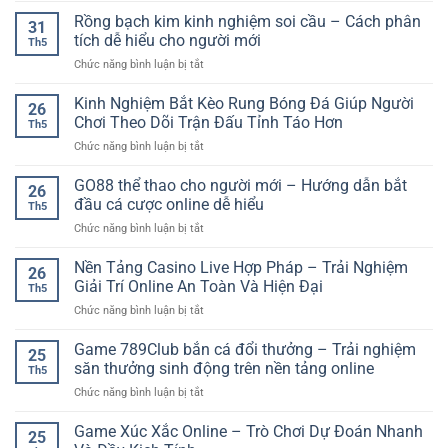
Gà
Rồng bạch kim kinh nghiệm soi cầu – Cách phân
31
Trực
tích dễ hiểu cho người mới
Th5
Tuyến
ở
Chức năng bình luận bị tắt
SP8BET
Rồng
–
bạch
Kinh Nghiệm Bắt Kèo Rung Bóng Đá Giúp Người
Trải
26
kim
Nghiệm
Chơi Theo Dõi Trận Đấu Tỉnh Táo Hơn
Th5
kinh
Trận
ở
Chức năng bình luận bị tắt
nghiệm
Đấu
Kinh
soi
Kịch
Nghiệm
GO88 thể thao cho người mới – Hướng dẫn bắt
cầu
Tính
26
Bắt
–
đầu cá cược online dễ hiểu
Trên
Th5
Kèo
Cách
Nền
ở
Chức năng bình luận bị tắt
Rung
phân
Tảng
GO88
Bóng
tích
Online
thể
Nền Tảng Casino Live Hợp Pháp – Trải Nghiệm
Đá
dễ
26
thao
Giúp
Giải Trí Online An Toàn Và Hiện Đại
hiểu
Th5
cho
Người
cho
ở
Chức năng bình luận bị tắt
người
Chơi
người
Nền
mới
Theo
mới
Tảng
Game 789Club bắn cá đổi thưởng – Trải nghiệm
–
Dõi
25
Casino
Hướng
săn thưởng sinh động trên nền tảng online
Trận
Th5
Live
dẫn
Đấu
ở
Chức năng bình luận bị tắt
Hợp
bắt
Tỉnh
Game
Pháp
đầu
Táo
789Club
Game Xúc Xắc Online – Trò Chơi Dự Đoán Nhanh
–
cá
25
Hơn
bắn
Trải