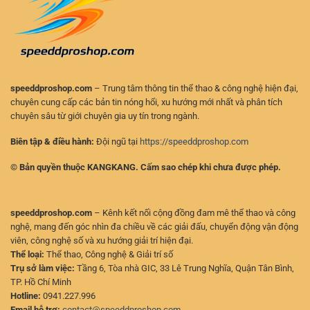
Nhanh
đại
Và
Chính
Xác
speeddproshop.com
– Trung tâm thông tin thể thao & công nghệ hiện đại,
chuyên cung cấp các bản tin nóng hổi, xu hướng mới nhất và phân tích
chuyên sâu từ giới chuyên gia uy tín trong ngành.
Biên tập & điều hành:
Đội ngũ tại
https://speeddproshop.com
© Bản quyền thuộc KANGKANG. Cấm sao chép khi chưa được phép.
speeddproshop.com
– Kênh kết nối cộng đồng đam mê thể thao và công
nghệ, mang đến góc nhìn đa chiều về các giải đấu, chuyển động vận động
viên, công nghệ số và xu hướng giải trí hiện đại.
Thể loại:
Thể thao, Công nghệ & Giải trí số
Trụ sở làm việc:
Tầng 6, Tòa nhà GIC, 33 Lê Trung Nghĩa, Quận Tân Bình,
TP. Hồ Chí Minh
Hotline:
0941.227.996
Email hỗ trợ:
contact@speeddproshop.com