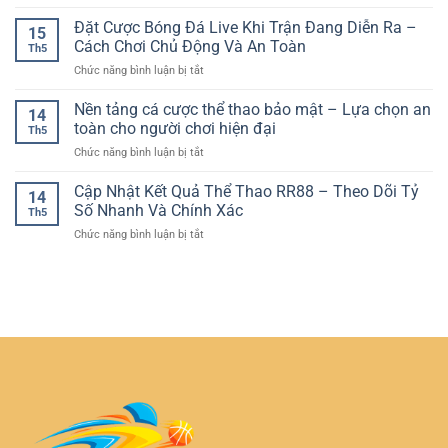
Roulette
Đại
Thao
Lược
Live
Đặt Cược Bóng Đá Live Khi Trận Đang Diễn Ra –
–
Online
15
Online
Trải
Cách Chơi Chủ Động Và An Toàn
Đầy
Th5
–
Nghiệm
Hấp
ở
Chức năng bình luận bị tắt
Trải
Chân
Dẫn
Đặt
Nghiệm
Thực
Cược
Nền tảng cá cược thể thao bảo mật – Lựa chọn an
Vòng
Ngay
14
Bóng
Quay
toàn cho người chơi hiện đại
Trên
Th5
Đá
Casino
Thiết
ở
Chức năng bình luận bị tắt
Live
Trực
Bị
Nền
Khi
Tuyến
Cá
tảng
Cập Nhật Kết Quả Thể Thao RR88 – Theo Dõi Tỷ
Trận
Đầy
14
Nhân
cá
Đang
Số Nhanh Và Chính Xác
Kịch
Th5
cược
Diễn
Tính
ở
Chức năng bình luận bị tắt
thể
Ra
Cập
thao
–
Nhật
bảo
Cách
Kết
mật
Chơi
Quả
–
Chủ
Thể
Lựa
Động
Thao
chọn
Và
RR88
an
An
–
toàn
Toàn
Theo
cho
Dõi
người
Tỷ
chơi
Số
hiện