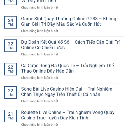
Và Đầy Kịch Tính
cược
Th5
cá
Nghiệm
online
ở
Chức năng bình luận bị tắt
đổi
Giải
dễ
Game
thưởng
Trí
hiểu
Xúc
Game Slot Quay Thưởng Online GG88 – Không
–
Online
24
Xắc
Trải
Gian Giải Trí Đầy Màu Sắc Và Cuốn Hút
An
Th5
Online
nghiệm
Toàn
ở
Chức năng bình luận bị tắt
–
săn
Và
Game
Trò
thưởng
Hiện
Slot
Dự Đoán Kết Quả Xổ Số – Cách Tiếp Cận Giải Trí
Chơi
sinh
22
Đại
Quay
Dự
Online Có Chiến Lược
động
Th5
Thưởng
Đoán
trên
ở
Chức năng bình luận bị tắt
Online
Nhanh
nền
Dự
GG88
Và
tảng
Đoán
Cá Cược Bóng Đá Quốc Tế – Trải Nghiệm Thể
–
Đầy
22
online
Kết
Không
Thao Online Đầy Hấp Dẫn
Kịch
Th5
Quả
Gian
Tính
ở
Chức năng bình luận bị tắt
Xổ
Giải
Cá
Số
Trí
Cược
Sòng Bài Live Casino Hiện Đại – Trải Nghiệm
–
Đầy
22
Bóng
Cách
Chân Thực Ngay Trên Thiết Bị Cá Nhân
Màu
Th5
Đá
Tiếp
Sắc
ở
Chức năng bình luận bị tắt
Quốc
Cận
Và
Sòng
Tế
Giải
Cuốn
Bài
Roulette Live Online – Trải Nghiệm Vòng Quay
–
Trí
21
Hút
Live
Trải
Casino Trực Tuyến Đầy Kịch Tính
Online
Th5
Casino
Nghiệm
Có
ở
Chức năng bình luận bị tắt
Hiện
Thể
Chiến