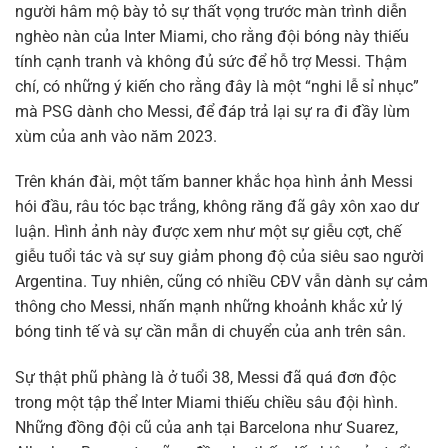
người hâm mộ bày tỏ sự thất vọng trước màn trình diễn
nghèo nàn của Inter Miami, cho rằng đội bóng này thiếu
tính cạnh tranh và không đủ sức để hỗ trợ Messi. Thậm
chí, có những ý kiến cho rằng đây là một “nghi lễ sỉ nhục”
mà PSG dành cho Messi, để đáp trả lại sự ra đi đầy lùm
xùm của anh vào năm 2023.
Trên khán đài, một tấm banner khắc họa hình ảnh Messi
hói đầu, râu tóc bạc trắng, không răng đã gây xôn xao dư
luận. Hình ảnh này được xem như một sự giễu cợt, chế
giễu tuổi tác và sự suy giảm phong độ của siêu sao người
Argentina. Tuy nhiên, cũng có nhiều CĐV vẫn dành sự cảm
thông cho Messi, nhấn mạnh những khoảnh khắc xử lý
bóng tinh tế và sự cần mẫn di chuyển của anh trên sân.
Sự thật phũ phàng là ở tuổi 38, Messi đã quá đơn độc
trong một tập thể Inter Miami thiếu chiều sâu đội hình.
Những đồng đội cũ của anh tại Barcelona như Suarez,