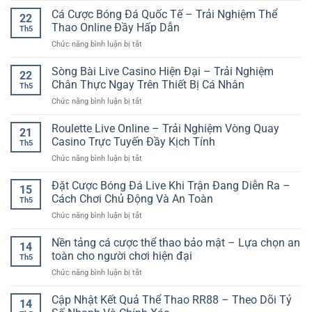
GG88
Và
tảng
Đoán
Cá Cược Bóng Đá Quốc Tế – Trải Nghiệm Thể
–
Đầy
22
online
Kết
Không
Thao Online Đầy Hấp Dẫn
Kịch
Th5
Quả
Gian
Tính
ở
Chức năng bình luận bị tắt
Xổ
Giải
Cá
Số
Trí
Cược
Sòng Bài Live Casino Hiện Đại – Trải Nghiệm
–
Đầy
22
Bóng
Cách
Chân Thực Ngay Trên Thiết Bị Cá Nhân
Màu
Th5
Đá
Tiếp
Sắc
ở
Chức năng bình luận bị tắt
Quốc
Cận
Và
Sòng
Tế
Giải
Cuốn
Bài
Roulette Live Online – Trải Nghiệm Vòng Quay
–
Trí
21
Hút
Live
Trải
Casino Trực Tuyến Đầy Kịch Tính
Online
Th5
Casino
Nghiệm
Có
ở
Chức năng bình luận bị tắt
Hiện
Thể
Chiến
Roulette
Đại
Thao
Lược
Live
Đặt Cược Bóng Đá Live Khi Trận Đang Diễn Ra –
–
Online
15
Online
Trải
Cách Chơi Chủ Động Và An Toàn
Đầy
Th5
–
Nghiệm
Hấp
ở
Chức năng bình luận bị tắt
Trải
Chân
Dẫn
Đặt
Nghiệm
Thực
Cược
Nền tảng cá cược thể thao bảo mật – Lựa chọn an
Vòng
Ngay
14
Bóng
Quay
toàn cho người chơi hiện đại
Trên
Th5
Đá
Casino
Thiết
ở
Chức năng bình luận bị tắt
Live
Trực
Bị
Nền
Khi
Tuyến
Cá
tảng
Cập Nhật Kết Quả Thể Thao RR88 – Theo Dõi Tỷ
Trận
Đầy
14
Nhân
cá
Đang
Kịch