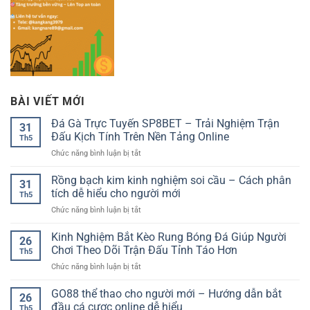
BÀI VIẾT MỚI
Đá Gà Trực Tuyến SP8BET – Trải Nghiệm Trận
31
Đấu Kịch Tính Trên Nền Tảng Online
Th5
ở
Chức năng bình luận bị tắt
Đá
Gà
Rồng bạch kim kinh nghiệm soi cầu – Cách phân
31
Trực
tích dễ hiểu cho người mới
Th5
Tuyến
ở
Chức năng bình luận bị tắt
SP8BET
Rồng
–
bạch
Kinh Nghiệm Bắt Kèo Rung Bóng Đá Giúp Người
Trải
26
kim
Nghiệm
Chơi Theo Dõi Trận Đấu Tỉnh Táo Hơn
Th5
kinh
Trận
ở
Chức năng bình luận bị tắt
nghiệm
Đấu
Kinh
soi
Kịch
Nghiệm
GO88 thể thao cho người mới – Hướng dẫn bắt
cầu
Tính
26
Bắt
–
đầu cá cược online dễ hiểu
Trên
Th5