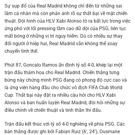
Sự sụp đổ của Real Madrid không chỉ đến từ những sai
lầm cá nhân mà còn phản ánh rõ sự thất bại về mặt chiến
thuật. Đội hình của HLV Xabi Alonso tỏ ra bất lực trong việc
ứng phó với lối pressing tầm cao dữ dội của PSG, liên tục
mất bóng ở những vị trí nguy hiểm. Dù có nhiều sự thay
đổi người ở hiệp hai, Real Madrid vẫn không thể xoay
chuyển tình thế.
Phút 87, Goncalo Ramos ấn định tỷ số 4-0, khép lại một
trận đấu thảm họa cho Real Madrid. Chiến thắng tưng
bừng này chứng minh PSG đang có phong độ cực cao và
là ứng viên hàng đầu cho chức vô địch FIFA Club World
Cup. Thất bại này đặt ra nhiều câu hỏi cho HLV Xabi
Alonso và ban huấn luyện Real Madrid, đòi hỏi những sự
điều chỉnh về chiến thuật và tinh thần thi đấu.
Trận đấu kết thúc với tỷ số 4-0 nghiêng về phía PSG. Các
bàn thắng được ghi bởi Fabian Ruiz (6′, 24′), Ousmane