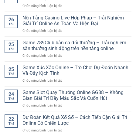
Kèo
Cách
Nền
ở
Chức năng bình luận bị tắt
Rung
phân
Tảng
GO88
Bóng
tích
Online
thể
Nền Tảng Casino Live Hợp Pháp – Trải Nghiệm
Đá
dễ
26
thao
Giúp
Giải Trí Online An Toàn Và Hiện Đại
hiểu
Th5
cho
Người
cho
ở
Chức năng bình luận bị tắt
người
Chơi
người
Nền
mới
Theo
mới
Tảng
Game 789Club bắn cá đổi thưởng – Trải nghiệm
–
Dõi
25
Casino
Hướng
săn thưởng sinh động trên nền tảng online
Trận
Th5
Live
dẫn
Đấu
ở
Chức năng bình luận bị tắt
Hợp
bắt
Tỉnh
Game
Pháp
đầu
Táo
789Club
Game Xúc Xắc Online – Trò Chơi Dự Đoán Nhanh
–
cá
25
Hơn
bắn
Trải
Và Đầy Kịch Tính
cược
Th5
cá
Nghiệm
online
ở
Chức năng bình luận bị tắt
đổi
Giải
dễ
Game
thưởng
Trí
hiểu
Xúc
Game Slot Quay Thưởng Online GG88 – Không
–
Online
24
Xắc
Trải
Gian Giải Trí Đầy Màu Sắc Và Cuốn Hút
An
Th5
Online
nghiệm
Toàn
ở
Chức năng bình luận bị tắt
–
săn
Và
Game
Trò
thưởng
Hiện
Slot
Dự Đoán Kết Quả Xổ Số – Cách Tiếp Cận Giải Trí
Chơi
sinh
22
Đại
Quay
Dự
Online Có Chiến Lược
động
Th5
Thưởng
Đoán
trên
ở
Chức năng bình luận bị tắt
Online
Nhanh
nền
Dự