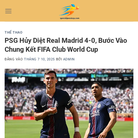
Bỏ
qua
nội
dung
THỂ THAO
PSG Hủy Diệt Real Madrid 4-0, Bước Vào
Chung Kết FIFA Club World Cup
ĐĂNG VÀO
THÁNG 7 10, 2025
BỞI
ADMIN