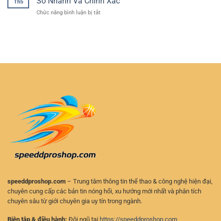
Số Nhanh Và Chính Xác
Th5
cược
Diễn
Tính
ở
Chức năng bình luận bị tắt
thể
Ra
Cập
thao
–
Nhật
bảo
Cách
Kết
mật
Chơi
Quả
–
Chủ
Thể
Lựa
Động
Thao
chọn
Và
RR88
an
An
–
toàn
Toàn
Theo
cho
Dõi
người
Tỷ
chơi
Số
hiện
Nhanh
đại
Và
Chính
Xác
speeddproshop.com
– Trung tâm thông tin thể thao & công nghệ hiện đại,
chuyên cung cấp các bản tin nóng hổi, xu hướng mới nhất và phân tích
chuyên sâu từ giới chuyên gia uy tín trong ngành.
Biên tập & điều hành:
Đội ngũ tại
https://speeddproshop.com