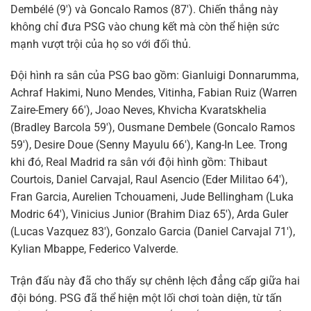
Dembélé (9′) và Goncalo Ramos (87′). Chiến thắng này
không chỉ đưa PSG vào chung kết mà còn thể hiện sức
mạnh vượt trội của họ so với đối thủ.
Đội hình ra sân của PSG bao gồm: Gianluigi Donnarumma,
Achraf Hakimi, Nuno Mendes, Vitinha, Fabian Ruiz (Warren
Zaire-Emery 66′), Joao Neves, Khvicha Kvaratskhelia
(Bradley Barcola 59′), Ousmane Dembele (Goncalo Ramos
59′), Desire Doue (Senny Mayulu 66′), Kang-In Lee. Trong
khi đó, Real Madrid ra sân với đội hình gồm: Thibaut
Courtois, Daniel Carvajal, Raul Asencio (Eder Militao 64′),
Fran Garcia, Aurelien Tchouameni, Jude Bellingham (Luka
Modric 64′), Vinicius Junior (Brahim Diaz 65′), Arda Guler
(Lucas Vazquez 83′), Gonzalo Garcia (Daniel Carvajal 71′),
Kylian Mbappe, Federico Valverde.
Trận đấu này đã cho thấy sự chênh lệch đẳng cấp giữa hai
đội bóng. PSG đã thể hiện một lối chơi toàn diện, từ tấn