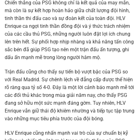
Chiến thắng của PSG không chỉ là kết quả của may mắn,
mà còn là sự kết hợp hoàn hảo giữa chất lượng đội hình,
tinh thần thi đấu cao và sự đoàn kết của toàn đội. HLV
Enrique ca ngợi tinh thần đồng đội và ý thức trách nhiệm
của các cầu thủ PSG, những người luôn đặt lợi ích chung
lên trên hết. Sự phối hợp nhịp nhàng và khả năng tấn công
sắc bén đã giúp PSG tạo nên một trận đấu ấn tượng, ghi
dấu ấn mạnh mẽ trong lòng người hâm mộ.
Trận đấu cũng cho thấy sự tiến bộ vượt bậc của PSG so
với Real Madrid. Sự chênh lệch về đẳng cấp được thể hiện
rõ ràng qua tỷ số 4-0. Đây là một lời cảnh báo mạnh mẽ tới
các đối thủ khác trong mùa giải năm nay, cho thấy PSG
đang sở hữu một sức mạnh đáng gờm. Tuy nhiên, HLV
Enrique vẫn giữ thái độ khiêm nhường và tiếp tục tập trung
vào những mục tiêu phía trước của đội bóng.
HLV Enrique cũng nhấn mạnh vai trò của sự chuẩn bị kỹ