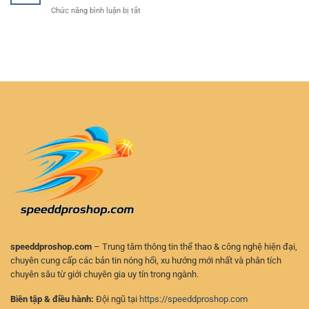
cược
Diễn
Tính
ở
Chức năng bình luận bị tắt
thể
Ra
Cập
thao
–
Nhật
bảo
Cách
Kết
mật
Chơi
Quả
–
Chủ
Thể
Lựa
Động
Thao
chọn
Và
RR88
an
An
–
toàn
Toàn
Theo
cho
Dõi
người
Tỷ
chơi
Số
hiện
Nhanh
đại
Và
Chính
Xác
speeddproshop.com
– Trung tâm thông tin thể thao & công nghệ hiện đại,
chuyên cung cấp các bản tin nóng hổi, xu hướng mới nhất và phân tích
chuyên sâu từ giới chuyên gia uy tín trong ngành.
Biên tập & điều hành:
Đội ngũ tại
https://speeddproshop.com