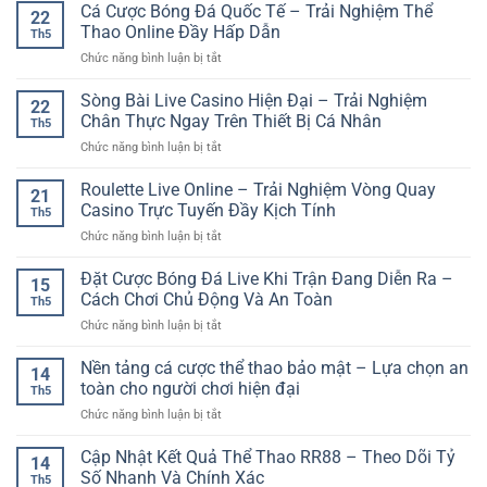
Đoán
Cá Cược Bóng Đá Quốc Tế – Trải Nghiệm Thể
–
Đầy
22
online
Kết
Không
Thao Online Đầy Hấp Dẫn
Kịch
Th5
Quả
Gian
Tính
ở
Chức năng bình luận bị tắt
Xổ
Giải
Cá
Số
Trí
Cược
Sòng Bài Live Casino Hiện Đại – Trải Nghiệm
–
Đầy
22
Bóng
Cách
Chân Thực Ngay Trên Thiết Bị Cá Nhân
Màu
Th5
Đá
Tiếp
Sắc
ở
Chức năng bình luận bị tắt
Quốc
Cận
Và
Sòng
Tế
Giải
Cuốn
Bài
Roulette Live Online – Trải Nghiệm Vòng Quay
–
Trí
21
Hút
Live
Trải
Casino Trực Tuyến Đầy Kịch Tính
Online
Th5
Casino
Nghiệm
Có
ở
Chức năng bình luận bị tắt
Hiện
Thể
Chiến
Roulette
Đại
Thao
Lược
Live
Đặt Cược Bóng Đá Live Khi Trận Đang Diễn Ra –
–
Online
15
Online
Trải
Cách Chơi Chủ Động Và An Toàn
Đầy
Th5
–
Nghiệm
Hấp
ở
Chức năng bình luận bị tắt
Trải
Chân
Dẫn
Đặt
Nghiệm
Thực
Cược
Nền tảng cá cược thể thao bảo mật – Lựa chọn an
Vòng
Ngay
14
Bóng
Quay
toàn cho người chơi hiện đại
Trên
Th5
Đá
Casino
Thiết
ở
Chức năng bình luận bị tắt
Live
Trực
Bị
Nền
Khi
Tuyến
Cá
tảng
Cập Nhật Kết Quả Thể Thao RR88 – Theo Dõi Tỷ
Trận
Đầy
14
Nhân
cá
Đang
Số Nhanh Và Chính Xác
Kịch
Th5