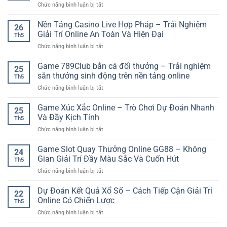
Nền
ở
Chức năng bình luận bị tắt
Rung
phân
Tảng
GO88
Bóng
tích
Online
thể
Nền Tảng Casino Live Hợp Pháp – Trải Nghiệm
Đá
dễ
26
thao
Giúp
Giải Trí Online An Toàn Và Hiện Đại
hiểu
Th5
cho
Người
cho
ở
Chức năng bình luận bị tắt
người
Chơi
người
Nền
mới
Theo
mới
Tảng
Game 789Club bắn cá đổi thưởng – Trải nghiệm
–
Dõi
25
Casino
Hướng
săn thưởng sinh động trên nền tảng online
Trận
Th5
Live
dẫn
Đấu
ở
Chức năng bình luận bị tắt
Hợp
bắt
Tỉnh
Game
Pháp
đầu
Táo
789Club
Game Xúc Xắc Online – Trò Chơi Dự Đoán Nhanh
–
cá
25
Hơn
bắn
Trải
Và Đầy Kịch Tính
cược
Th5
cá
Nghiệm
online
ở
Chức năng bình luận bị tắt
đổi
Giải
dễ
Game
thưởng
Trí
hiểu
Xúc
Game Slot Quay Thưởng Online GG88 – Không
–
Online
24
Xắc
Trải
Gian Giải Trí Đầy Màu Sắc Và Cuốn Hút
An
Th5
Online
nghiệm
Toàn
ở
Chức năng bình luận bị tắt
–
săn
Và
Game
Trò
thưởng
Hiện
Slot
Dự Đoán Kết Quả Xổ Số – Cách Tiếp Cận Giải Trí
Chơi
sinh
22
Đại
Quay
Dự
Online Có Chiến Lược
động
Th5
Thưởng
Đoán
trên
ở
Chức năng bình luận bị tắt
Online
Nhanh
nền
Dự
GG88
Và
tảng