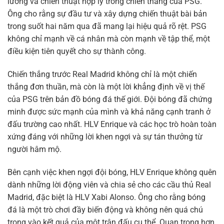
lưỡng và chiến thuật hợp lý trong chiến thắng của PSG.
Ông cho rằng sự đầu tư và xây dựng chiến thuật bài bản
trong suốt hai năm qua đã mang lại hiệu quả rõ rệt. PSG
không chỉ mạnh về cá nhân mà còn mạnh về tập thể, một
điều kiện tiên quyết cho sự thành công.
Chiến thắng trước Real Madrid không chỉ là một chiến
thắng đơn thuần, mà còn là một lời khẳng định về vị thế
của PSG trên bản đồ bóng đá thế giới. Đội bóng đã chứng
minh được sức mạnh của mình và khả năng cạnh tranh ở
đấu trường cao nhất. HLV Enrique và các học trò hoàn toàn
xứng đáng với những lời khen ngợi và sự tán thưởng từ
người hâm mộ.
Bên cạnh việc khen ngợi đội bóng, HLV Enrique không quên
dành những lời động viên và chia sẻ cho các cầu thủ Real
Madrid, đặc biệt là HLV Xabi Alonso. Ông cho rằng bóng
đá là một trò chơi đầy biến động và không nên quá chú
trọng vào kết quả của một trận đấu cụ thể. Quan trọng hơn