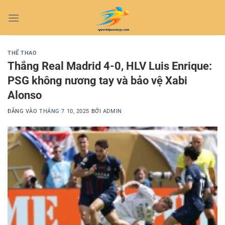
Bỏ
qua
nội
dung
THỂ THAO
Thắng Real Madrid 4-0, HLV Luis Enrique:
PSG không nương tay và bảo vệ Xabi
Alonso
ĐĂNG VÀO
THÁNG 7 10, 2025
BỞI
ADMIN