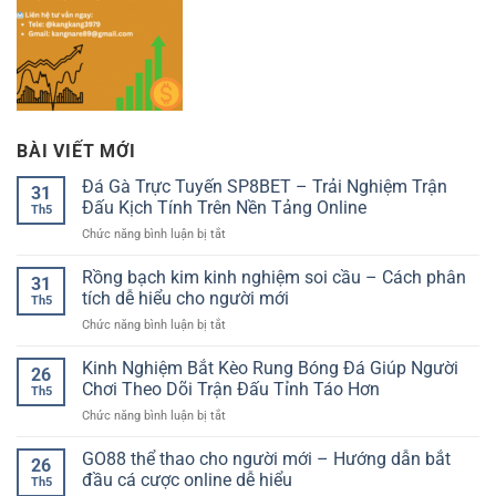
BÀI VIẾT MỚI
Đá Gà Trực Tuyến SP8BET – Trải Nghiệm Trận
31
Đấu Kịch Tính Trên Nền Tảng Online
Th5
ở
Chức năng bình luận bị tắt
Đá
Gà
Rồng bạch kim kinh nghiệm soi cầu – Cách phân
31
Trực
tích dễ hiểu cho người mới
Th5
Tuyến
ở
Chức năng bình luận bị tắt
SP8BET
Rồng
–
bạch
Kinh Nghiệm Bắt Kèo Rung Bóng Đá Giúp Người
Trải
26
kim
Nghiệm
Chơi Theo Dõi Trận Đấu Tỉnh Táo Hơn
Th5
kinh
Trận
ở
Chức năng bình luận bị tắt
nghiệm
Đấu
Kinh
soi
Kịch
Nghiệm
GO88 thể thao cho người mới – Hướng dẫn bắt
cầu
Tính
26
Bắt
–
đầu cá cược online dễ hiểu
Trên
Th5
Kèo
Cách