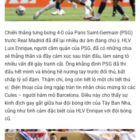
Chiến thắng tưng bừng 4-0 của Paris Saint-Germain (PSG)
trước Real Madrid đã để lại nhiều dư âm đáng chú ý. HLV
Luis Enrique, người cầm quân của PSG, đã có những chia
sẻ thẳng thắn và đầy cảm xúc sau trận đấu, làm sáng tỏ
nhiều vấn đề gây tranh cãi. Ông khẳng định PSG đã thi
đấu hết mình và không hề nương tay trước đối thủ, bất
chấp tỷ số đậm. Thậm chí, ông còn tiết lộ một chi tiết thú
vị: điện thoại của ông ngập tràn tin nhắn chúc mừng từ các
Cules – người hâm mộ Barcelona. Điều này cho thấy sự
kình địch gay gắt giữa hai đội bóng lớn của Tây Ban Nha,
cũng như tình cảm đặc biệt của HLV Enrique với đội bóng
cũ.